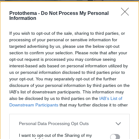
Protothema -
Do Not Process My Personal
Information
If you wish to opt-out of the sale, sharing to third parties, or
processing of your personal or sensitive information for
targeted advertising by us, please use the below opt-out
section to confirm your selection. Please note that after your
opt-out request is processed you may continue seeing
interest-based ads based on personal information utilized by
us or personal information disclosed to third parties prior to
your opt-out. You may separately opt-out of the further
disclosure of your personal information by third parties on the
IAB’s list of downstream participants. This information may
also be disclosed by us to third parties on the
IAB’s List of
Downstream Participants
that may further disclose it to other
third parties.
Γιώργος: Μπλούζα και παντελόνι, Giannetos, Κάια: Ολόσωμη
Please note that this website/app uses one or more Google
Personal Data Processing Opt Outs
φόρμα Karl Lagerfeld, attica, The Department Store
services and may gather and store information including but
not limited to your visit or usage behaviour. You may click to
I want to opt-out of the Sharing of my