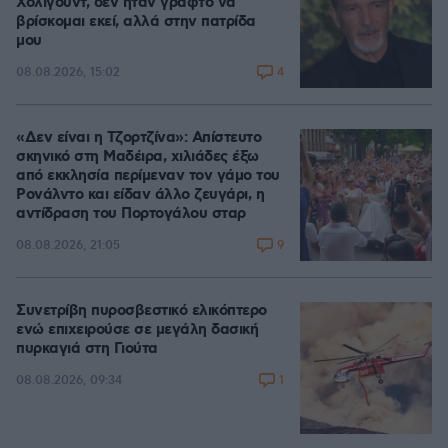
Χόλιγουντ, δεν ήταν γραφτό να
βρίσκομαι εκεί, αλλά στην πατρίδα
μου
4
08.08.2026, 15:02
«Δεν είναι η Τζορτζίνα»: Απίστευτο
σκηνικό στη Μαδέιρα, χιλιάδες έξω
από εκκλησία περίμεναν τον γάμο του
Ρονάλντο και είδαν άλλο ζευγάρι, η
αντίδραση του Πορτογάλου σταρ
9
08.08.2026, 21:05
Συνετρίβη πυροσβεστικό ελικόπτερο
ενώ επιχειρούσε σε μεγάλη δασική
πυρκαγιά στη Γιούτα
1
08.08.2026, 09:34