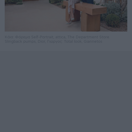
Κάια: Φόρεμα Self-Portrait, attica, The Department Store.
Slingback pumps, Dior, Γιώργος: Total look, Giannetos