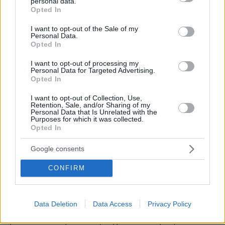
personal data.
grant or deny consent to Google and its third-party tags to
Opted In
Ο Γιώργος και η Κάια γνωρίστηκαν όταν και οι
use your data for below specified purposes in below Google
δύο φοιτούσαν στο Λύκειο Lambert. Παρά τα
consent section.
I want to opt-out of the Sale of my
Personal Data.
διαφορετικά τους προγράμματα, ο ένας
Opted In
προσπαθεί να βρίσκεται συχνά στο πλευρό του
άλλου στηρίζοντάς τον στους αγώνες του και η
I want to opt-out of processing my
Personal Data for Targeted Advertising.
Κάια, φυσικά, ήταν παρούσα στις ιστορικές
Opted In
στιγμές του Γιώργου στο
Super Bowl
. «Η ζωή
I want to opt-out of Collection, Use,
των αθλητών είναι δύσκολη. Υπάρχουν πολλές
Retention, Sale, and/or Sharing of my
Personal Data that Is Unrelated with the
μετακινήσεις και μια καθημερινότητα γεμάτη
Purposes for which it was collected.
Opted In
από περιορισμούς.
Google consents
Ενας πρωταθλητής ζει σπαρτιάτικα. Είναι
αφοσιωμένος στο όραμα και τους στόχους
CONFIRM
του», λένε. «Ωστόσο, παρότι στην
καθημερινότητά μας ακολουθούμε ένα
Data Deletion
Data Access
Privacy Policy
αυστηρό πρόγραμμα, βρίσκουμε πάντα χρόνο
για να κάνουμε και πράγματα που μας