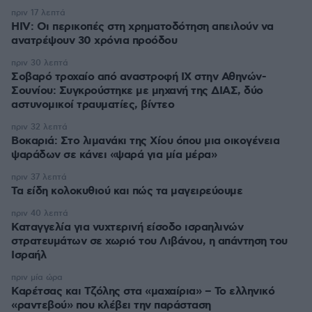
πριν 17 λεπτά
HIV: Οι περικοπές στη χρηματοδότηση απειλούν να
ανατρέψουν 30 χρόνια προόδου
πριν 30 λεπτά
Σοβαρό τροχαίο από αναστροφή ΙΧ στην Αθηνών-
Σουνίου: Συγκρούστηκε με μηχανή της ΔΙΑΣ, δύο
αστυνομικοί τραυματίες, βίντεο
πριν 32 λεπτά
Βοκαριά: Στο λιμανάκι της Χίου όπου μια οικογένεια
ψαράδων σε κάνει «ψαρά για μία μέρα»
πριν 37 λεπτά
Τα είδη κολοκυθιού και πώς τα μαγειρεύουμε
πριν 40 λεπτά
Καταγγελία για νυχτερινή είσοδο ισραηλινών
στρατευμάτων σε χωριό του Λιβάνου, η απάντηση του
Ισραήλ
πριν μία ώρα
Καρέτσας και Τζόλης στα «μαχαίρια» – Το ελληνικό
«ραντεβού» που κλέβει την παράσταση