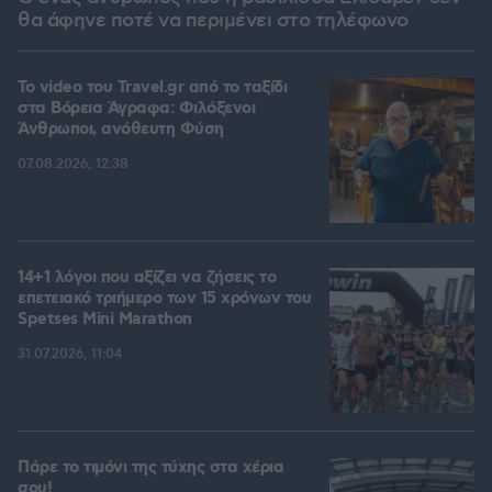
θα άφηνε ποτέ να περιμένει στο τηλέφωνο
To video του Travel.gr από το ταξίδι
στα Βόρεια Άγραφα: Φιλόξενοι
Άνθρωποι, ανόθευτη Φύση
07.08.2026, 12:38
14+1 λόγοι που αξίζει να ζήσεις το
επετειακό τριήμερο των 15 χρόνων του
Spetses Mini Marathon
31.07.2026, 11:04
Πάρε το τιμόνι της τύχης στα χέρια
σου!