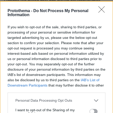
Οδησσό μία ημέρα πριν από αγώνα πρωταθλήματος,
δείτε βίντεο
Protothema -
Do Not Process My Personal
πριν μία ώρα
Information
Είδατε σαμιαμίδι στο σπίτι σας; Γιατί δεν πρέπει να το
σκοτώσετε
If you wish to opt-out of the sale, sharing to third parties, or
processing of your personal or sensitive information for
πριν μία ώρα
Αποκαλύφθηκε η αιτία θανάτου του 29χρονου πρώην
targeted advertising by us, please use the below opt-out
NBAer Μπράντον Κλαρκ
section to confirm your selection. Please note that after your
opt-out request is processed you may continue seeing
08.08.2026, 00:18
interest-based ads based on personal information utilized by
Πώς εξαργυρώνεται το ιδιωτικό πρόγραμμα σύνταξης –
us or personal information disclosed to third parties prior to
Όλες οι επιλογές
your opt-out. You may separately opt-out of the further
08.08.2026, 00:14
disclosure of your personal information by third parties on the
Συνάντηση Ζελένσκι-Βούτσιτς στο Βελιγράδι:
IAB’s list of downstream participants. This information may
Οικονομία, ασφάλεια και στο βάθος... Ρωσία
also be disclosed by us to third parties on the
IAB’s List of
Downstream Participants
that may further disclose it to other
08.08.2026, 00:00
third parties.
Σιροπιαστά γλυκά: Πού βρίσκουμε από τα καλύτερα
γλυκά ταψιού για το σπίτι
Please note that this website/app uses one or more Google
Personal Data Processing Opt Outs
services and may gather and store information including but
07.08.2026, 23:47
Υπό έλεγχο η πυρκαγιά σε ισόγειο κατάστημα στο
not limited to your visit or usage behaviour. You may click to
I want to opt-out of the Sharing of my