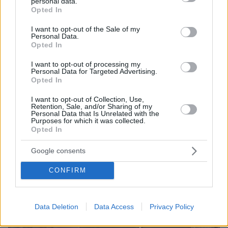
personal data.
Παλαιό Φάληρο, εκκενώθηκε προληπτικά πολυκατοικία
grant or deny consent to Google and its third-party tags to
Opted In
use your data for below specified purposes in below Google
07.08.2026, 23:43
consent section.
I want to opt-out of the Sale of my
Εντυπωσιάζει με την εμφάνισή της η σύζυγος του Τζέντι
Personal Data.
Όσμαν στις διακοπές τους στην Τουρκία, βίντεο
Opted In
07.08.2026, 23:40
I want to opt-out of processing my
Φωτιά στη Σητεία στην περιοχή Αχλάδια, κοντά σε
Personal Data for Targeted Advertising.
πάρκο με ανεμογεννήτριες, πνέουν ισχυροί άνεμοι στην
Opted In
περιοχή
I want to opt-out of Collection, Use,
Retention, Sale, and/or Sharing of my
Personal Data that Is Unrelated with the
ΔΕΙΤΕ ΟΛΕΣ ΤΙΣ ΕΙΔΗΣΕΙΣ
Purposes for which it was collected.
Opted In
Google consents
ΤΑ ΠΙΟ ΔΗΜΟΦΙΛΗ
CONFIRM
Data Deletion
Data Access
Privacy Policy