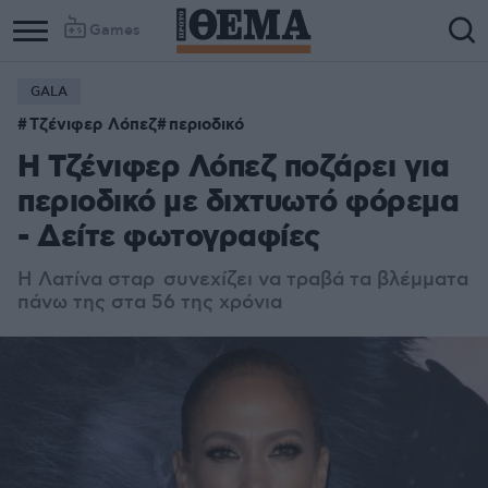
Games
GALA
Column
Column
Τζένιφερ Λόπεζ
περιοδικό
1
2
Η Τζένιφερ Λόπεζ ποζάρει για
περιοδικό με διχτυωτό φόρεμα
- Δείτε φωτογραφίες
Η Λατίνα σταρ
συνεχίζει να τραβά τα βλέμματα
πάνω της στα 56 της χρόνια