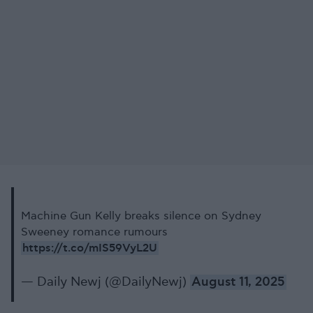
Machine Gun Kelly breaks silence on Sydney
Sweeney romance rumours
https://t.co/mIS59VyL2U
— Daily Newj (@DailyNewj)
August 11, 2025