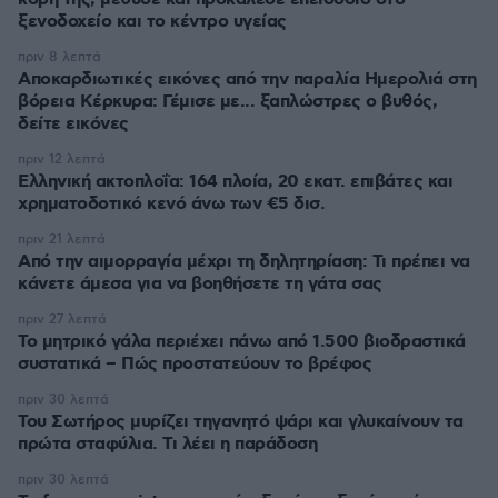
ξενοδοχείο και το κέντρο υγείας
πριν 8 λεπτά
Αποκαρδιωτικές εικόνες από την παραλία Ημερολιά στη
βόρεια Κέρκυρα: Γέμισε με... ξαπλώστρες ο βυθός,
δείτε εικόνες
πριν 12 λεπτά
Ελληνική ακτοπλοΐα: 164 πλοία, 20 εκατ. επιβάτες και
χρηματοδοτικό κενό άνω των €5 δισ.
πριν 21 λεπτά
Από την αιμορραγία μέχρι τη δηλητηρίαση: Τι πρέπει να
κάνετε άμεσα για να βοηθήσετε τη γάτα σας
πριν 27 λεπτά
Το μητρικό γάλα περιέχει πάνω από 1.500 βιοδραστικά
συστατικά – Πώς προστατεύουν το βρέφος
πριν 30 λεπτά
Του Σωτήρος μυρίζει τηγανητό ψάρι και γλυκαίνουν τα
πρώτα σταφύλια. Τι λέει η παράδοση
πριν 30 λεπτά