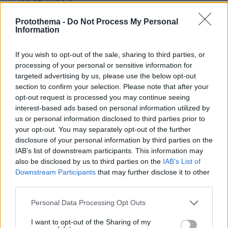
ΑΠΑΝΤΗΣΗ
Protothema -
Do Not Process My Personal
Information
Μαρια Μ.
11.08.2025, 11:30
If you wish to opt-out of the sale, sharing to third parties, or
Μάλλον έχει τον "τρόπο" του αλλά κ πάλι,δε
processing of your personal or sensitive information for
δικαιολογείται.. υπάρχουν πολλοί καλύτεροι με
targeted advertising by us, please use the below opt-out
........"τρόπο"!
section to confirm your selection. Please note that after your
ΑΠΑΝΤΗΣΗ
opt-out request is processed you may continue seeing
interest-based ads based on personal information utilized by
us or personal information disclosed to third parties prior to
Αλέξης
your opt-out. You may separately opt-out of the further
11.08.2025, 11:50
disclosure of your personal information by third parties on the
Έχει πολλά αξεσουάρ, κολιέ με πέρλες,
IAB’s list of downstream participants. This information may
σκουλαρίκια κλπ
also be disclosed by us to third parties on the
IAB’s List of
Downstream Participants
that may further disclose it to other
ΑΠΑΝΤΗΣΗ
third parties.
Please note that this website/app uses one or more Google
ΠΡΟΣΘΗΚΗ ΣΧΟΛΙΟΥ
Personal Data Processing Opt Outs
services and may gather and store information including but
not limited to your visit or usage behaviour. You may click to
I want to opt-out of the Sharing of my