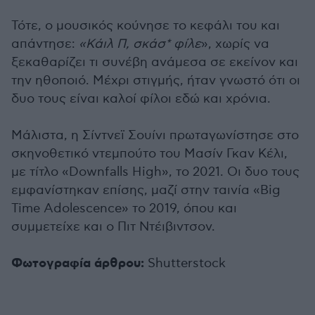
Τότε, ο μουσικός κούνησε το κεφάλι του και
απάντησε:
«Κάιλ Π, σκάσ* φίλε
», χωρίς να
ξεκαθαρίζει τι συνέβη ανάμεσα σε εκείνον και
την ηθοποιό. Μέχρι στιγμής, ήταν γνωστό ότι οι
δυο τους είναι καλοί φίλοι εδώ και χρόνια.
Μάλιστα, η Σίντνεϊ Σουίνι πρωταγωνίστησε στο
σκηνοθετικό ντεμπούτο του Μασίν Γκαν Κέλι,
με τίτλο «Downfalls High», το 2021. Οι δυο τους
εμφανίστηκαν επίσης, μαζί στην ταινία «Big
Time Adolescence» το 2019, όπου και
συμμετείχε και ο Πιτ Ντέιβιντσον.
Φωτογραφία άρθρου:
Shutterstock