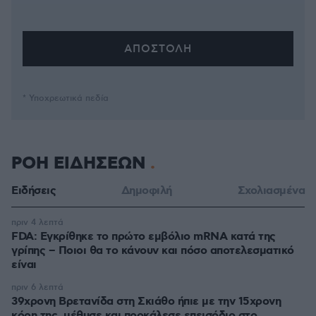
* Υποχρεωτικά πεδία
ΡΟΗ ΕΙΔΗΣΕΩΝ
Ειδήσεις
Δημοφιλή
Σχολιασμένα
πριν 4 λεπτά
FDA: Εγκρίθηκε το πρώτο εμβόλιο mRNA κατά της
γρίπης – Ποιοι θα το κάνουν και πόσο αποτελεσματικό
είναι
πριν 6 λεπτά
39χρονη Βρετανίδα στη Σκιάθο ήπιε με την 15χρονη
κόρη της, μέθυσε και προκάλεσε επεισόδιο στο