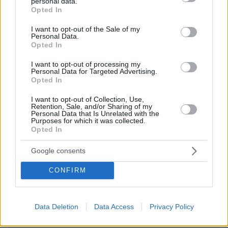
personal data.
ΌΝΟΜΑ *
grant or deny consent to Google and its third-party tags to
Opted In
use your data for below specified purposes in below Google
consent section.
I want to opt-out of the Sale of my
Personal Data.
Opted In
EMAIL
I want to opt-out of processing my
Personal Data for Targeted Advertising.
Opted In
I want to opt-out of Collection, Use,
Retention, Sale, and/or Sharing of my
Personal Data that Is Unrelated with the
ΣΧΌΛΙΟ *
Purposes for which it was collected.
Opted In
Google consents
CONFIRM
Data Deletion
Data Access
Privacy Policy
Απομένουν
2500
χαρακτήρες