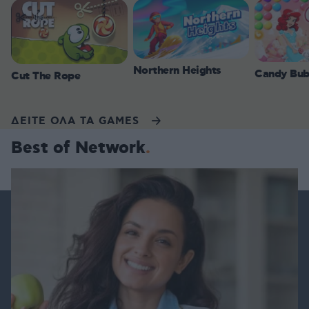
Northern Heights
Candy Bub
Cut The Rope
ΔΕΙΤΕ ΟΛΑ ΤΑ GAMES
Best of Network