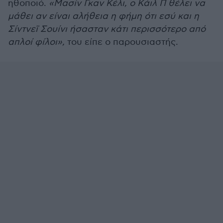
ηθοποιό.
«Μασίν Γκαν Κέλι, ο Κάιλ Π θέλει να
μάθει αν είναι αλήθεια η φήμη ότι εσύ και η
Σίντνεϊ Σουίνι ήσασταν κάτι περισσότερο από
απλοί φίλοι»,
του είπε ο παρουσιαστής.