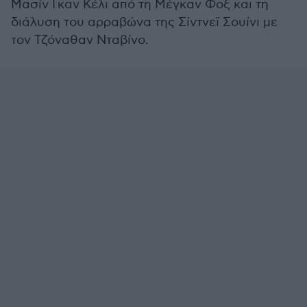
Μασίν Γκαν Κέλι από τη Μέγκαν Φοξ και τη
διάλυση του αρραβώνα της Σίντνεϊ Σουίνι με
τον Τζόναθαν Νταβίνο.