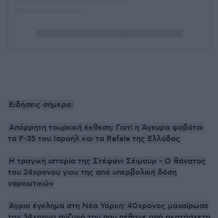
A post shared by Brooke Oleksy (@mizzhogan)
Ειδήσεις σήμερα:
Απόρρητη τουρκική έκθεση: Γιατί η Άγκυρα φοβάται
τα F-35 του Ισραήλ και τα Rafale της Ελλάδας
Η τραγική ιστορία της Στέφανι Σέιμουρ - Ο θάνατος
του 24χρονου γιου της από υπερβολική δόση
ναρκωτικών
Άγριο έγκλημα στη Νέα Υόρκη: 40χρονος μαχαίρωσε
τον 34χρονο σύζυγό του που πέθανε από ακατάσχετη