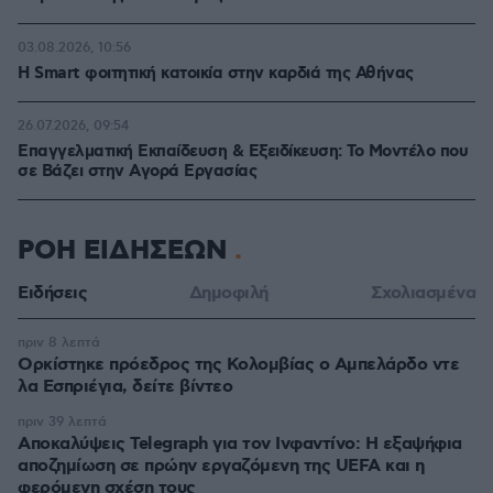
03.08.2026, 10:56
Η Smart φοιτητική κατοικία στην καρδιά της Αθήνας
26.07.2026, 09:54
Επαγγελματική Εκπαίδευση & Εξειδίκευση: Το Mοντέλο που
σε Bάζει στην Aγορά Eργασίας
ΡΟΗ ΕΙΔΗΣΕΩΝ
Ειδήσεις
Δημοφιλή
Σχολιασμένα
πριν 8 λεπτά
Ορκίστηκε πρόεδρος της Κολομβίας ο Αμπελάρδο ντε
λα Εσπριέγια, δείτε βίντεο
πριν 39 λεπτά
Αποκαλύψεις Telegraph για τον Ινφαντίνο: Η εξαψήφια
αποζημίωση σε πρώην εργαζόμενη της UEFA και η
φερόμενη σχέση τους