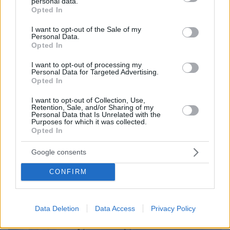
personal data.
grant or deny consent to Google and its third-party tags to
Opted In
use your data for below specified purposes in below Google
consent section.
I want to opt-out of the Sale of my
Personal Data.
Opted In
I want to opt-out of processing my
Personal Data for Targeted Advertising.
Opted In
I want to opt-out of Collection, Use,
Retention, Sale, and/or Sharing of my
Personal Data that Is Unrelated with the
Purposes for which it was collected.
Opted In
Google consents
07.08.2026, 18:22
«Πόσα θέλεις για το κορίτσι;»: Τουρίστας στην
CONFIRM
Κρήτη ζητά... τιμή για να ασελγήσει σε ανήλικη, τι
καταγγέλλει ο ιδιοκτήτης επιχείρησης
Data Deletion
Data Access
Privacy Policy