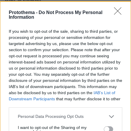
08.08.2026, 00:14
Protothema -
Do Not Process My Personal
Συνάντηση Ζελένσκι-Βούτσιτς στο Βελιγράδι:
Information
Οικονομία, ασφάλεια και στο βάθος... Ρωσία
08.08.2026, 00:00
If you wish to opt-out of the sale, sharing to third parties, or
Σιροπιαστά γλυκά: Πού βρίσκουμε από τα καλύτερα
processing of your personal or sensitive information for
γλυκά ταψιού για το σπίτι
targeted advertising by us, please use the below opt-out
section to confirm your selection. Please note that after your
opt-out request is processed you may continue seeing
ΔΕΙΤΕ ΟΛΕΣ ΤΙΣ ΕΙΔΗΣΕΙΣ
interest-based ads based on personal information utilized by
us or personal information disclosed to third parties prior to
your opt-out. You may separately opt-out of the further
disclosure of your personal information by third parties on the
ΤΑ ΠΙΟ ΔΗΜΟΦΙΛΗ
IAB’s list of downstream participants. This information may
also be disclosed by us to third parties on the
IAB’s List of
Downstream Participants
that may further disclose it to other
third parties.
Please note that this website/app uses one or more Google
Personal Data Processing Opt Outs
services and may gather and store information including but
not limited to your visit or usage behaviour. You may click to
I want to opt-out of the Sharing of my