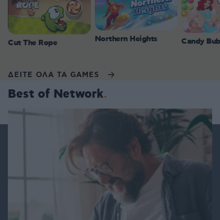
Northern Heights
Candy Bub
Cut The Rope
ΔΕΙΤΕ ΟΛΑ ΤΑ GAMES
Best of Network