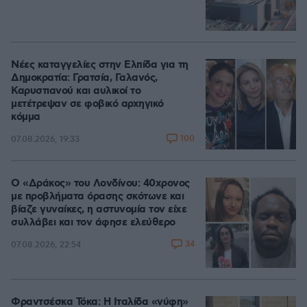
Νέες καταγγελίες στην Ελπίδα για τη
Δημοκρατία: Γρατσία, Γαλανός,
Καρυστιανού και αυλικοί το
μετέτρεψαν σε φοβικό αρχηγικό
κόμμα
100
07.08.2026, 19:33
Ο «Δράκος» του Λονδίνου: 40χρονος
με προβλήματα όρασης σκότωνε και
βίαζε γυναίκες, η αστυνομία τον είχε
συλλάβει και τον άφησε ελεύθερο
34
07.08.2026, 22:54
Φραντσέσκα Τόκα: Η Ιταλίδα «νύφη»