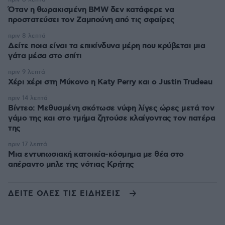
Όταν η θωρακισμένη BMW δεν κατάφερε να
προστατεύσει τον Ζαμπούνη από τις σφαίρες
πριν 8 λεπτά
Δείτε ποια είναι τα επικίνδυνα μέρη που κρύβεται μια
γάτα μέσα στο σπίτι
πριν 9 λεπτά
Χέρι χέρι στη Μύκονο η Katy Perry και ο Justin Trudeau
πριν 14 λεπτά
Βίντεο: Μεθυσμένη σκότωσε νύφη λίγες ώρες μετά τον
γάμο της και στο τμήμα ζητούσε κλαίγοντας τον πατέρα
της
πριν 17 λεπτά
Μια εντυπωσιακή κατοικία-κόσμημα με θέα στο
απέραντο μπλε της νότιας Κρήτης
ΔΕΙΤΕ ΟΛΕΣ ΤΙΣ ΕΙΔΗΣΕΙΣ