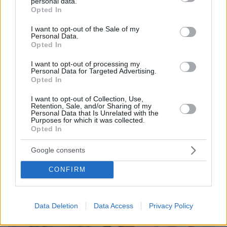
personal data.
grant or deny consent to Google and its third-party tags to
Opted In
use your data for below specified purposes in below Google
consent section.
I want to opt-out of the Sale of my
22.06.2025, 14:09
Personal Data.
Opted In
Η Ελένη Μενεγάκη έκανε απόδραση στους Παξούς - Δείτε
φωτογραφίες
I want to opt-out of processing my
Personal Data for Targeted Advertising.
Opted In
Thema Insights
I want to opt-out of Collection, Use,
Retention, Sale, and/or Sharing of my
Personal Data that Is Unrelated with the
Purposes for which it was collected.
Opted In
Google consents
CONFIRM
Data Deletion
Data Access
Privacy Policy