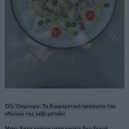
Όζι 'Οσμπορν: Τα διαφορετικά πρόσωπα του
«Νονού της χέβι μέταλ»
Μάτι: Επτά χρόνια μετά κανείς δεν ξεχνά