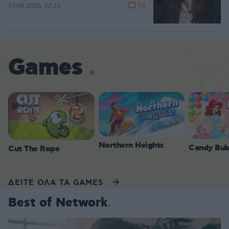
53
07.08.2026, 22:23
Games
Northern Heights
Candy Bub
Cut The Rope
ΔΕΙΤΕ ΟΛΑ ΤΑ GAMES
Best of Network