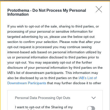
Φωτογραφίες: Η Ελένη Μενεγάκη κάνει ηλιοθεραπεία στις
διακοπές της
Protothema -
Do Not Process My Personal
Information
If you wish to opt-out of the sale, sharing to third parties, or
processing of your personal or sensitive information for
targeted advertising by us, please use the below opt-out
section to confirm your selection. Please note that after your
opt-out request is processed you may continue seeing
interest-based ads based on personal information utilized by
us or personal information disclosed to third parties prior to
your opt-out. You may separately opt-out of the further
disclosure of your personal information by third parties on the
IAB’s list of downstream participants. This information may
also be disclosed by us to third parties on the
IAB’s List of
Downstream Participants
that may further disclose it to other
third parties.
Please note that this website/app uses one or more Google
Personal Data Processing Opt Outs
services and may gather and store information including but
not limited to your visit or usage behaviour. You may click to
I want to opt-out of the Sharing of my