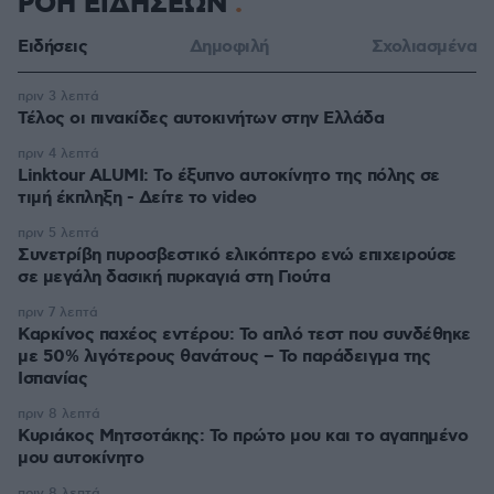
ΡΟΗ ΕΙΔΗΣΕΩΝ
Ειδήσεις
Δημοφιλή
Σχολιασμένα
πριν 3 λεπτά
Τέλος οι πινακίδες αυτοκινήτων στην Ελλάδα
πριν 4 λεπτά
Linktour ALUMI: Το έξυπνο αυτοκίνητο της πόλης σε
τιμή έκπληξη - Δείτε το video
πριν 5 λεπτά
Συνετρίβη πυροσβεστικό ελικόπτερο ενώ επιχειρούσε
σε μεγάλη δασική πυρκαγιά στη Γιούτα
πριν 7 λεπτά
Καρκίνος παχέος εντέρου: Το απλό τεστ που συνδέθηκε
με 50% λιγότερους θανάτους – Το παράδειγμα της
Ισπανίας
πριν 8 λεπτά
Κυριάκος Μητσοτάκης: Το πρώτο μου και το αγαπημένο
μου αυτοκίνητο
πριν 8 λεπτά