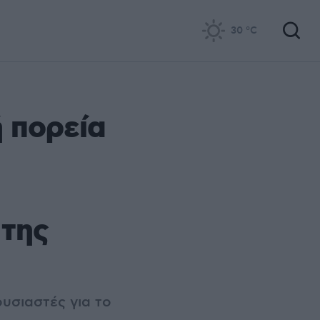
30
°C
 πορεία
 της
υσιαστές για το