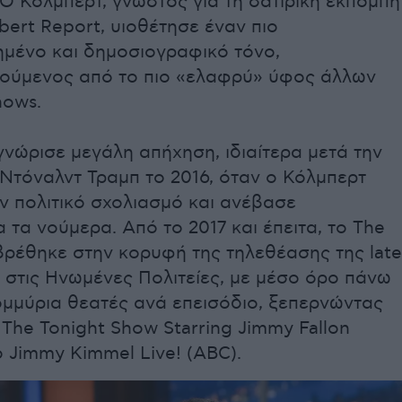
Ο Κόλμπερτ, γνωστός για τη σατιρική εκπομπή
bert Report, υιοθέτησε έναν πιο
ημένο και δημοσιογραφικό τόνο,
ούμενος από το πιο «ελαφρύ» ύφος άλλων
hows.
νώρισε μεγάλη απήχηση, ιδιαίτερα μετά την
Ντόναλντ Τραμπ το 2016, όταν ο Κόλμπερτ
ν πολιτικό σχολιασμό και ανέβασε
τα νούμερα. Από το 2017 και έπειτα, το The
βρέθηκε στην κορυφή της τηλεθέασης της late
 στις Ηνωμένες Πολιτείες, με μέσο όρο πάνω
ομμύρια θεατές ανά επεισόδιο, ξεπερνώντας
The Tonight Show Starring Jimmy Fallon
ο Jimmy Kimmel Live! (ABC).