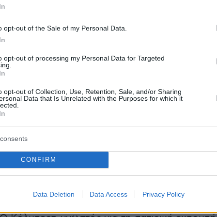
In
o opt-out of the Sale of my Personal Data.
In
BS επιβεβαίωσε με ανακοίνωσή του ότι
ια
«οικονομική απόφαση»,
διευκρινίζοντας ότι
to opt-out of processing my Personal Data for Targeted
ing.
αι με την απόδοση της εκπομπής, το
In
ο ή ζητήματα που αφορούν τον όμιλο
o opt-out of Collection, Use, Retention, Sale, and/or Sharing
ersonal Data that Is Unrelated with the Purposes for which it
lected.
In
ιακή πορεία του «The Late Show» με
consents
ν Κόλμπερτ
CONFIRM
e Show with Stephen Colbert» έκανε πρεμιέρ
ς 8 Σεπτεμβρίου 2015, με τον Κόλμπερτ να
Data Deletion
Data Access
Privacy Policy
 τον
Ντέιβιντ Λέτερμαν
έπειτα από 22 χρόνια