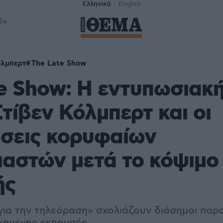
Ελληνικά
English
δα
όλμπερτ
The Late Show
e Show: Η εντυπωσιακή
Στίβεν Κόλμπερτ και οι
άσεις κορυφαίων
αστών μετά το κόψιμο
ής
για την τηλεόραση» σχολιάζουν διάσημοι παρο
υχημένης εκπομπής