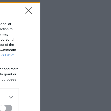
sonal or
ection to
ou may
 personal
out of the
 downstream
B’s List of
er and store
to grant or
ed purposes