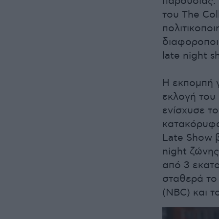
παρουσίας. 
του The Col
πολιτικοποι
διαφοροποι
late night s
Η εκπομπή γ
εκλογή του 
ενίσχυσε το
κατακόρυφα 
Late Show 
night ζώνης
από 3 εκατ
σταθερά το 
(NBC) και τ