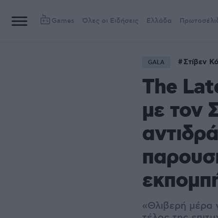
Games
Όλες οι Ειδήσεις
Ελλάδα
Πρωτοσέλι
Στίβεν Κ
GALA
The Lat
με τον 
αντιδρ
παρουσι
εκπομπ
«Θλιβερή μέρα 
τέλος της επιτ