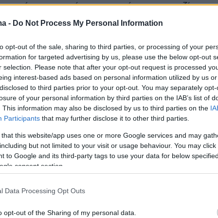
 εσάς, το κοινό μας, που ήσασταν μαζί μας
 εδώ, εκεί έξω και σε όλο τον κόσμο».
ma -
Do Not Process My Personal Information
ντεο
to opt-out of the sale, sharing to third parties, or processing of your per
formation for targeted advertising by us, please use the below opt-out s
r selection. Please note that after your opt-out request is processed y
eing interest-based ads based on personal information utilized by us or
disclosed to third parties prior to your opt-out. You may separately opt-
losure of your personal information by third parties on the IAB’s list of
. This information may also be disclosed by us to third parties on the
IA
Participants
that may further disclose it to other third parties.
 that this website/app uses one or more Google services and may gath
including but not limited to your visit or usage behaviour. You may click 
 to Google and its third-party tags to use your data for below specifi
ogle consent section.
l Data Processing Opt Outs
o opt-out of the Sharing of my personal data.