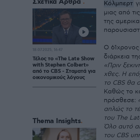
Σχετικά Άρθρα
Κόλμπερτ
γι
μιας από τι
της αμερικα
παρουσιαστέ
Ο 61χρονος
18.07.2025, 16:47
διάρκεια τη
Τέλος το «The Late Show
«Πριν ξεκιν
with Stephen Colbert»
από το CBS - Σταματά για
χθες. Η επό
οικονομικούς λόγους
το CBS θα 
Καθώς το κ
πρόσθεσε:
απλώς το τέ
του The Lat
Thema Insights
Όλο αυτό απ
του CBS υπή