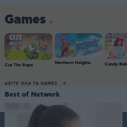
Games
Northern Heights
Candy Bub
Cut The Rope
ΔΕΙΤΕ ΟΛΑ ΤΑ GAMES
Best of Network