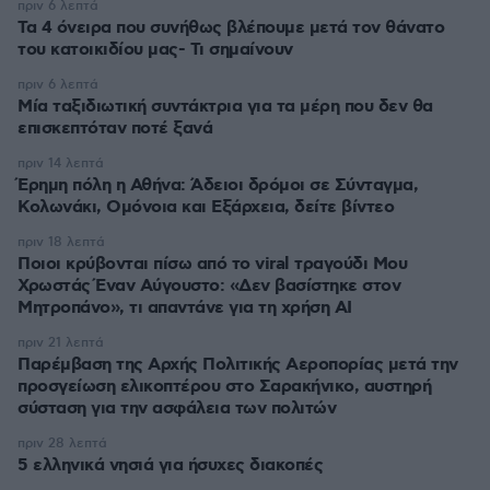
πριν 6 λεπτά
Τα 4 όνειρα που συνήθως βλέπουμε μετά τον θάνατο
του κατοικιδίου μας- Τι σημαίνουν
πριν 6 λεπτά
Μία ταξιδιωτική συντάκτρια για τα μέρη που δεν θα
επισκεπτόταν ποτέ ξανά
πριν 14 λεπτά
Έρημη πόλη η Αθήνα: Άδειοι δρόμοι σε Σύνταγμα,
Κολωνάκι, Ομόνοια και Εξάρχεια, δείτε βίντεο
πριν 18 λεπτά
Ποιοι κρύβονται πίσω από το viral τραγούδι Μου
Χρωστάς Έναν Αύγουστο: «Δεν βασίστηκε στον
Μητροπάνο», τι απαντάνε για τη χρήση AI
πριν 21 λεπτά
Παρέμβαση της Αρχής Πολιτικής Αεροπορίας μετά την
προσγείωση ελικοπτέρου στο Σαρακήνικο, αυστηρή
σύσταση για την ασφάλεια των πολιτών
πριν 28 λεπτά
5 ελληνικά νησιά για ήσυχες διακοπές