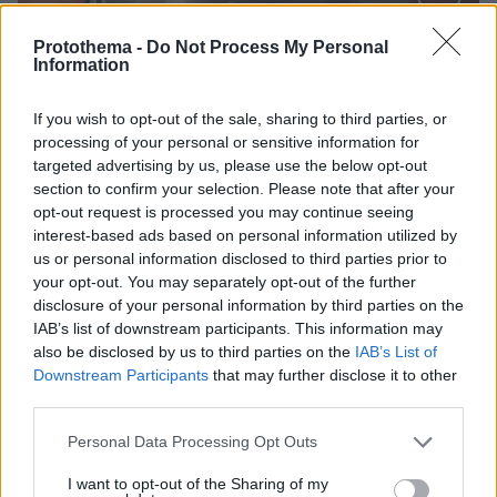
Protothema -
Do Not Process My Personal
Information
If you wish to opt-out of the sale, sharing to third parties, or
Loaded
:
100.00%
processing of your personal or sensitive information for
09.08.2026, 12:09
targeted advertising by us, please use the below opt-out
Νέα ανάφλεξη στη Μέση Ανατολή: Οι Χούθι
section to confirm your selection. Please note that after your
χτύπησαν εγκατάσταση της Aramco, το Ιράν βάζει
opt-out request is processed you may continue seeing
πιο σκληρούς όρους για τα Στενά του Ορμούζ
interest-based ads based on personal information utilized by
us or personal information disclosed to third parties prior to
your opt-out. You may separately opt-out of the further
disclosure of your personal information by third parties on the
IAB’s list of downstream participants. This information may
also be disclosed by us to third parties on the
IAB’s List of
Downstream Participants
that may further disclose it to other
third parties.
Please note that this website/app uses one or more Google
Personal Data Processing Opt Outs
services and may gather and store information including but
not limited to your visit or usage behaviour. You may click to
I want to opt-out of the Sharing of my