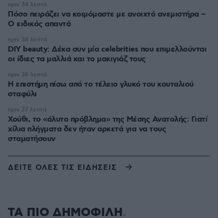
πριν 34 λεπτά
Πόσο πειράζει να κοιμόμαστε με ανοιχτό ανεμιστήρα –
Ο ειδικός απαντά
πριν 36 λεπτά
DIY beauty: Δέκα συν μία celebrities που επιμελλούνται
οι ίδιες τα μαλλιά και το μακιγιάζ τους
πριν 36 λεπτά
Η επιστήμη πίσω από το τέλειο γλυκό του κουταλιού
σταφύλι
πριν 37 λεπτά
Χούθι, το «άλυτο πρόβλημα» της Μέσης Ανατολής: Γιατί
χίλια πλήγματα δεν ήταν αρκετά για να τους
σταματήσουν
ΔΕΙΤΕ ΟΛΕΣ ΤΙΣ ΕΙΔΗΣΕΙΣ
ΤΑ ΠΙΟ ΔΗΜΟΦΙΛΗ