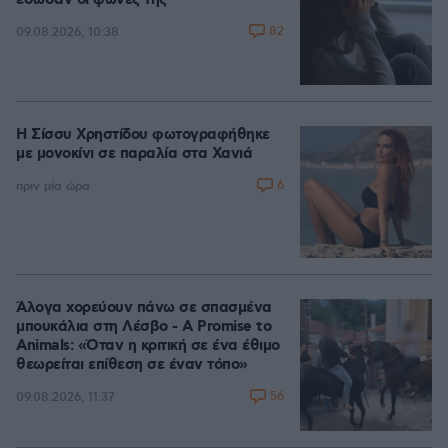
έσωσαν οι φωνές της
82
09.08.2026, 10:38
Η Σίσσυ Χρηστίδου φωτογραφήθηκε
με μονοκίνι σε παραλία στα Χανιά
6
πριν μία ώρα
Άλογα χορεύουν πάνω σε σπασμένα
μπουκάλια στη Λέσβο - A Promise to
Animals: «Όταν η κριτική σε ένα έθιμο
θεωρείται επίθεση σε έναν τόπο»
56
09.08.2026, 11:37