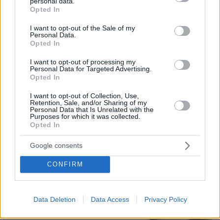
personal data.
grant or deny consent to Google and its third-party tags to
Opted In
use your data for below specified purposes in below Google
consent section.
I want to opt-out of the Sale of my
Personal Data.
Opted In
I want to opt-out of processing my
Personal Data for Targeted Advertising.
Opted In
I want to opt-out of Collection, Use,
Retention, Sale, and/or Sharing of my
Loaded
:
Personal Data that Is Unrelated with the
100.00%
09.08.2026, 11:17
Purposes for which it was collected.
Opted In
Ελικόπτερο «πάρκαρε» στο Σαρακήνικο για να
κάνουν μπάνιο οι επιβάτες του, δείτε βίντεο
Google consents
CONFIRM
Οι τελευταίες μέρες της 49χρονης
TikToker που διαγνώστηκε με
Αλτσχάιμερ και επέλεξε την ιατρικώς
υποβοηθούμενη αυτοκτονία
Data Deletion
Data Access
Privacy Policy
09.08.2026, 12:07