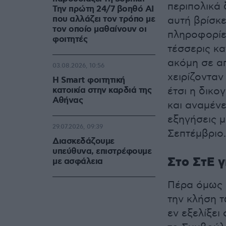
περιπολικά 
Την πρώτη 24/7 βοηθό AI
που αλλάζει τον τρόπο με
αυτή βρίσκ
τον οποίο μαθαίνουν οι
πληροφορίες
φοιτητές
τέσσερις κ
ακόμη σε απ
03.08.2026, 10:56
χειρίζονταν
Η Smart φοιτητική
κατοικία στην καρδιά της
έτσι η δικο
Αθήνας
και αναμένε
εξηγήσεις μ
29.07.2026, 09:39
Σεπτέμβριο.
Διασκεδάζουμε
υπεύθυνα, επιστρέφουμε
Στο ΣτΕ γ
με ασφάλεια
Πέρα όμως α
την κλήση τ
εν εξελίξει