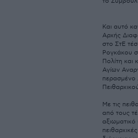
το Συμβούλι
Και αυτό κα
Αρχής Διαφ
στο ΣτΕ τέσ
Ρογκάκου σ
Πολίτη και 
Αγίων Αναρ
περασμένο 
Πειθαρχικο
Με τις πειθ
από τους τ
αξιωματικό 
πειθαρχικές