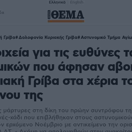
Ελληνικά
English
δα
ή Γρίβα
Δολοφονία Κυριακής Γρίβα
Αστυνομικό Τμήμα Αγί
ιχεία για τις ευθύνες 
μικών που άφησαν αβο
ιακή Γρίβα στα χέρια τ
νου της
ς μάρτυρες στη δίκη του πρώην συντρόφου της
νές-χάδι που επιβλήθηκαν στους αστυνομικούς
ον ερχόμενο Νοέμβριο με αντικείμενο την ορι
Λ.ΑΣ. - Ακόμη να απολογηθούν στην ανακρίτρι