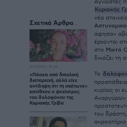
Άγνωστες π
Κυριακής Γ
νέα στοιχεί
Σχετικά Άρθρα
Αστυνομικο
άφησαν αβο
έρχονται σ
στο
Μικτό 
δικάζει τη 
18.07.2025, 18:20
Το
δολοφον
«Πάσχει από διπολική
διαταραχή, αλλά είχε
προσπάθεια 
αντίληψη ότι τη σκότωνε»
κυρίως οι ε
κατέθεσε ο ψυχίατρος
του δολοφόνου της
Αναργύρων 
Κυριακής Γρίβα
προστατευτε
του δράστη
ακροατήριο 