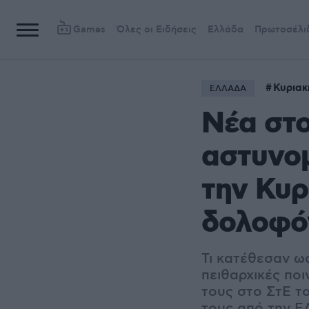
Games
Όλες οι Ειδήσεις
Ελλάδα
Πρωτοσέλι
Κυριακ
ΕΛΛΑΔΑ
Νέα στο
αστυνο
την Κυρ
δολοφό
Τι κατέθεσαν ω
πειθαρχικές ποι
τους στο ΣτΕ τ
τους από την Ε