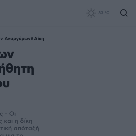
33
°C
ων Αναργύρων
Δίκη
των
ήθητη
ου
 - Οι
 και η δίκη
στική απόταξή
α για το