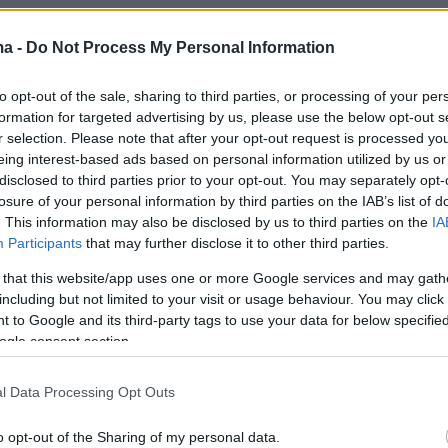
ma -
Do Not Process My Personal Information
τή μοναδικός κατηγορούμενος είναι ο
ρώην σύντροφος της νεαρής γυναίκας, ο
to opt-out of the sale, sharing to third parties, or processing of your per
formation for targeted advertising by us, please use the below opt-out s
άζεται για ανθρωποκτονία από πρόθεση σε
r selection. Please note that after your opt-out request is processed y
κή κατάσταση. Ωστόσο, ένα άλλο μεγάλο
eing interest-based ads based on personal information utilized by us or
υπόθεσης, εξίσου σοβαρό, βρίσκεται σε
disclosed to third parties prior to your opt-out. You may separately opt-
losure of your personal information by third parties on the IAB’s list of
 στη Δικαιοσύνη. Πρόκειται για τη δικογραφί
. This information may also be disclosed by us to third parties on the
IA
τις ευθύνες των τεσσάρων αστυνομικών οι
Participants
that may further disclose it to other third parties.
έκονται στην υπόθεση και -όπως προκύπτει-
 that this website/app uses one or more Google services and may gath
τίποτα για να την προστατέψουν. Ο δράστης
including but not limited to your visit or usage behaviour. You may click 
λίου του 2024 μαχαίρωσε θανάσιμα πέντε
 to Google and its third-party tags to use your data for below specifi
ogle consent section.
κοπέλα έξω από το αστυνομικό τμήμα και όταν
είχε αφήσει την τελευταία της πνοή,
οι
l Data Processing Opt Outs
 που λίγο νωρίτερα είχε επισκεφτεί ζητώντας
γήκαν στα μπαλκόνια για να δουν τι έγινε»,
o opt-out of the Sharing of my personal data.