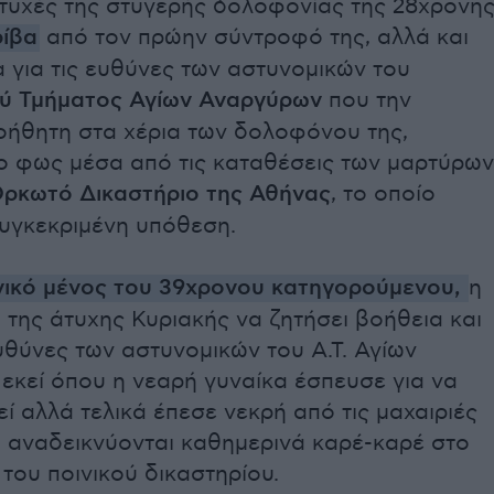
τυχές της στυγερής δολοφονίας της 28χρονη
ρίβα
από τον πρώην σύντροφό της, αλλά και
α για τις ευθύνες των αστυνομικών του
ύ Τμήματος Αγίων Αναργύρων
που την
ήθητη στα χέρια των δολοφόνου της,
το φως μέσα από τις καταθέσεις των μαρτύρων
Ορκωτό Δικαστήριο της Αθήνας
, το οποίο
συγκεκριμένη υπόθεση.
ικό μένος του 39χρονου κατηγορούμενου,
η
της άτυχης Κυριακής να ζητήσει βοήθεια και
υθύνες των αστυνομικών του Α.Τ. Αγίων
εκεί όπου η νεαρή γυναίκα έσπευσε για να
ί αλλά τελικά έπεσε νεκρή από τις μαχαιριές
, αναδεικνύονται καθημερινά καρέ-καρέ στο
του ποινικού δικαστηρίου.