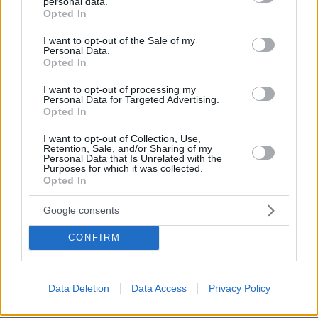
kostas
personal data.
grant or deny consent to Google and its third-party tags to
Opted In
15.07.2025, 14:28
use your data for below specified purposes in below Google
δηλαδή;
consent section.
I want to opt-out of the Sale of my
Personal Data.
ΑΠΑΝΤΗΣΗ
Opted In
Petros
I want to opt-out of processing my
15.07.2025, 21:39
Personal Data for Targeted Advertising.
Opted In
γεμισαμε, ειμαστε φουλ, πως το λενε
ΑΠΑΝΤΗΣΗ
I want to opt-out of Collection, Use,
Retention, Sale, and/or Sharing of my
Personal Data that Is Unrelated with the
Purposes for which it was collected.
Απλος Ελληνας
Opted In
15.07.2025, 13:51
Πολύ κριμα. Νεος ανθρωπος και πρεπει να ηταν
Google consents
αξιολογο και σοβαρο ατομο.
CONFIRM
ΑΠΑΝΤΗΣΗ
ΠΡΟΣΘΗΚΗ ΣΧΟΛΙΟΥ
Data Deletion
Data Access
Privacy Policy