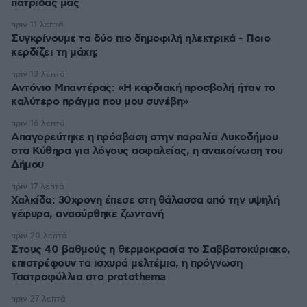
πατρίδας μας
πριν 11 λεπτά
Συγκρίνουμε τα δύο πιο δημοφιλή ηλεκτρικά - Ποιο
κερδίζει τη μάχη;
πριν 13 λεπτά
Αντόνιο Μπαντέρας: «Η καρδιακή προσβολή ήταν το
καλύτερο πράγμα που μου συνέβη»
πριν 16 λεπτά
Απαγορεύτηκε η πρόσβαση στην παραλία Λυκοδήμου
στα Κύθηρα για λόγους ασφαλείας, η ανακοίνωση του
Δήμου
πριν 17 λεπτά
Χαλκίδα: 30χρονη έπεσε στη θάλασσα από την υψηλή
γέφυρα, ανασύρθηκε ζωντανή
πριν 20 λεπτά
Στους 40 βαθμούς η θερμοκρασία το Σαββατοκύριακο,
επιστρέφουν τα ισχυρά μελτέμια, η πρόγνωση
Τσατραφύλλια στο protothema
πριν 27 λεπτά