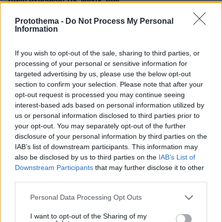
15.07.2025, 15:19
Protothema -
Do Not Process My Personal
Καλό κατευόδιο Γεράσιμε συλλυπητήρια στους
Information
οικείους του
ΑΠΑΝΤΗΣΗ
If you wish to opt-out of the sale, sharing to third parties, or
processing of your personal or sensitive information for
targeted advertising by us, please use the below opt-out
section to confirm your selection. Please note that after your
opt-out request is processed you may continue seeing
κωστας
interest-based ads based on personal information utilized by
15.07.2025, 13:57
us or personal information disclosed to third parties prior to
καλο παραδεισο
your opt-out. You may separately opt-out of the further
ΑΠΑΝΤΗΣΗ
disclosure of your personal information by third parties on the
IAB’s list of downstream participants. This information may
εχει τιγκαρει ο ''παραδεισος''
also be disclosed by us to third parties on the
IAB’s List of
Downstream Participants
that may further disclose it to other
15.07.2025, 16:46
third parties.
δνε χωραει αλλους...
ΑΠΑΝΤΗΣΗ
Please note that this website/app uses one or more Google
Personal Data Processing Opt Outs
services and may gather and store information including but
not limited to your visit or usage behaviour. You may click to
I want to opt-out of the Sharing of my