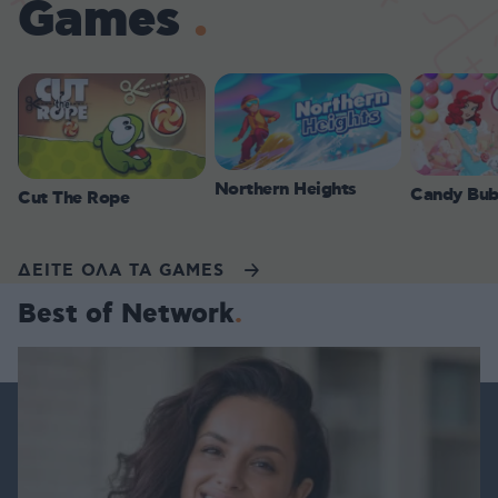
Games
Northern Heights
Candy Bub
Cut The Rope
ΔΕΙΤΕ ΟΛΑ ΤΑ GAMES
Best of Network