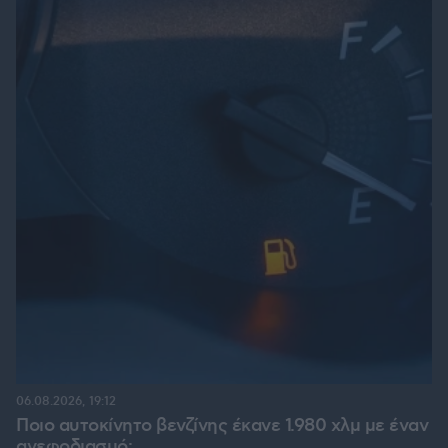
06.08.2026, 19:12
Ποιο αυτοκίνητο βενζίνης έκανε 1.980 χλμ με έναν
ανεφοδιασμό;