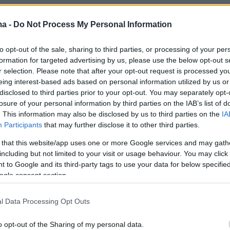
e (@people)
July 14, 2025
ma -
Do Not Process My Personal Information
to opt-out of the sale, sharing to third parties, or processing of your per
αι επίσης ενθουσιασμένη που επιστρέφει στα
formation for targeted advertising by us, please use the below opt-out s
μαζί με τον Ορλάντο Μπλουμ, σύμφωνα με την
r selection. Please note that after your opt-out request is processed y
eing interest-based ads based on personal information utilized by us or
Οι δυο τους ξεκινούν γυρίσματα αυτόν τον
disclosed to third parties prior to your opt-out. You may separately opt-
υστραλία για το επερχόμενο θρίλερ «The
losure of your personal information by third parties on the IAB’s list of
ωνα με τις ίδιες πληροφορίες, οι ηθοποιοί
. This information may also be disclosed by us to third parties on the
IA
Participants
that may further disclose it to other third parties.
στεί στο παρελθόν και η Άλμπα θεωρεί τον
Deep Cover», ο οποίος πρόσφατα έληξε τον
 that this website/app uses one or more Google services and may gath
including but not limited to your visit or usage behaviour. You may click 
υ με την Κέιτι Πέρι τον Ιούλιο, «γοητευτικό».
 to Google and its third-party tags to use your data for below specifi
σε εξαιρετικό σημείο στη ζωή της. Είναι
ogle consent section.
νη που επιστρέφει στα γυρίσματα. Κάνει αυτ
αι κρατά στενό τον κύκλο της
», προσθέτει η
l Data Processing Opt Outs
o opt-out of the Sharing of my personal data.