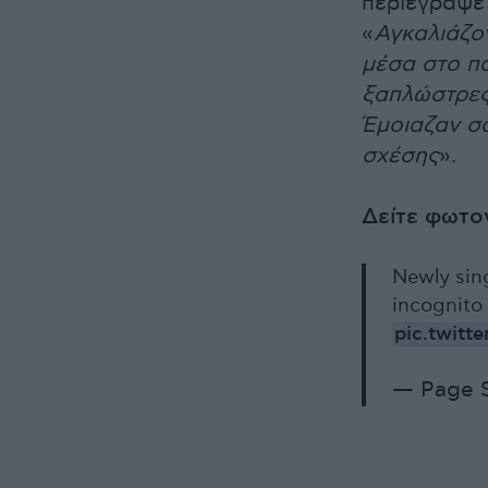
περιέγραψε 
«
Αγκαλιάζον
μέσα στο π
ξαπλώστρες,
Έμοιαζαν σα
σχέσης
».
Δείτε φωτο
Newly sin
incognito
pic.twitt
— Page 