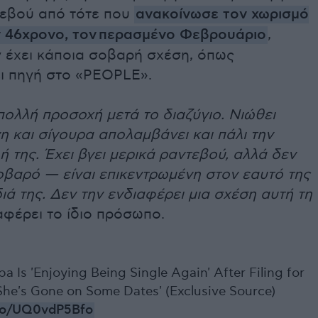
τεβού από τότε που
ανακοίνωσε τον χωρισμό
ν 46χρονο, τον περασμένο Φεβρουάριο
,
 έχει κάποια σοβαρή σχέση, όπως
ι πηγή στο «PEOPLE».
ολλή προσοχή μετά το διαζύγιο. Νιώθει
 και σίγουρα απολαμβάνει και πάλι την
ή της. Έχει βγει μερικά ραντεβού, αλλά δεν
σοβαρό — είναι επικεντρωμένη στον εαυτό της
διά της. Δεν την ενδιαφέρει μια σχέση αυτή τη
αφέρει το ίδιο πρόσωπο.
ba Is 'Enjoying Being Single Again' After Filing for
'She's Gone on Some Dates' (Exclusive Source)
.co/UQ0vdP5Bfo