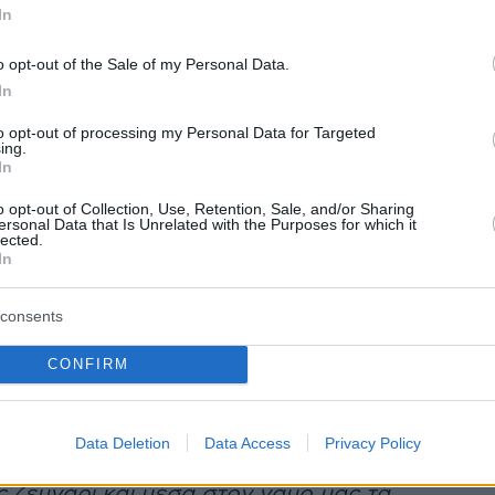
In
 κατέθεσε αίτηση διαζυγίου από τον Γουόρεν
ρουαρίου 2025
, επικαλούμενη αγεφύρωτες
o opt-out of the Sale of my Personal Data.
αι αναφέροντας ως ημερομηνία χωρισμού την
In
ίου 2024. Το πρώην ζευγάρι παντρεύτηκε στις
to opt-out of processing my Personal Data for Targeted
ing.
08 και έχουν αποκτήσει μαζί τρία παιδιά. Η
In
λε αίτημα για κοινή επιμέλεια. Ζήτησε επίσης
o opt-out of Collection, Use, Retention, Sale, and/or Sharing
ορά του νομικού της ονόματος σε Τζέσικα
ersonal Data that Is Unrelated with the Purposes for which it
lected.
.
In
σει την αίτηση στο δικαστήριο της κομητείας
consents
ζελες, είχε επιβεβαιώσει τον χωρισμό μέσω
CONFIRM
«
Βρίσκομαι σε μια πορεία αυτογνωσίας και
ης εδώ και χρόνια — τόσο ως άτομο όσο και
μου με τον Κας
», είχε γράψει τότε η Άλμπα και
Data Deletion
Data Access
Privacy Policy
σει: «
Είμαι περήφανη για το πώς έχουμε
ς ζευγάρι και μέσα στον γάμο μας τα