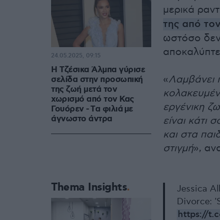
μερικά ραν
της από το
ωστόσο δεν
αποκαλύπτε
24.05.2025, 09:15
Η Τζέσικα Άλμπα γύρισε
«
Λαμβάνει π
σελίδα στην προσωπική
της ζωή μετά τον
κολακευμένη
χωρισμό από τον Κας
εργένικη ζω
Γουόρεν - Tα φιλιά με
άγνωστο άντρα
είναι κάτι 
και στα παι
στιγμή
», αν
Thema Insights
Jessica Al
Divorce: 
https://t