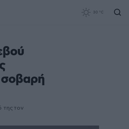
30
°C
εβού
ς
α σοβαρή
 της τον
ς