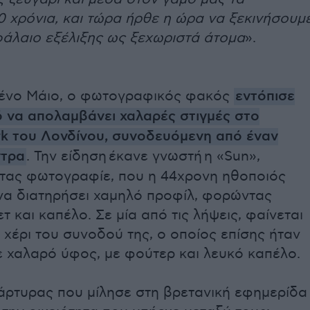
0 χρόνια, και τώρα ήρθε η ώρα να ξεκινήσουμ
φάλαιο εξέλιξης ως ξεχωριστά άτομα
».
ένο Μάιο, ο φωτογραφικός φακός
εντόπισε
ό να απολαμβάνει χαλαρές στιγμές στο
rk του Λονδίνου, συνοδευόμενη από έναν
ντρα
. Την είδηση έκανε γνωστή η «Sun»,
τας φωτογραφίε, που η 44χρονη ηθοποιός
να διατηρήσει χαμηλό προφίλ, φορώντας
τ και καπέλο. Σε μία από τις λήψεις, φαίνεται
 χέρι του συνοδού της, ο οποίος επίσης ήταν
ε χαλαρό ύφος, με φούτερ και λευκό καπέλο.
άρτυρας που μίλησε στη βρετανική εφημερίδα