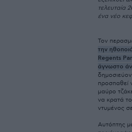
τελευταία 2
ένα νέο κε
Τον περασμ
την ηθοποι
Regents Pa
άγνωστο ά
δημοσιεύον
προσπαθεί 
μαύρο τζάκε
να κρατά το
ντυμένος σ
Αυτόπτης μ