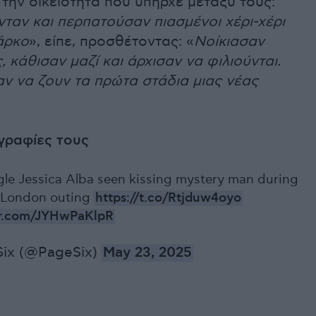
την οικειότητα που υπήρχε μεταξύ τους:
ταν και περπατούσαν πιασμένοι χέρι-χέρι
άρκο
», είπε, προσθέτοντας: «
Νοίκιασαν
 κάθισαν μαζί και άρχισαν να φιλιούνται.
ν να ζουν τα πρώτα στάδια μιας νέας
γραφίες τους
gle Jessica Alba seen kissing mystery man during
 London outing
https://t.co/Rtjduw4oyo
er.com/JYHwPaKlpR
Six (@PageSix)
May 23, 2025