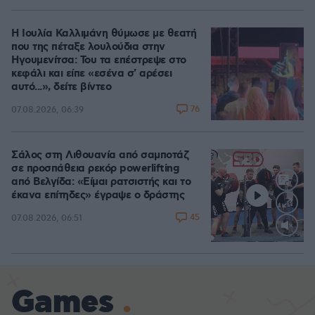
Η Ιουλία Καλλιμάνη θύμωσε με θεατή
που της πέταξε λουλούδια στην
Ηγουμενίτσα: Του τα επέστρεψε στο
κεφάλι και είπε «εσένα σ' αρέσει
αυτό...», δείτε βίντεο
76
07.08.2026, 06:39
Σάλος στη Λιθουανία από σαμποτάζ
σε προσπάθεια ρεκόρ powerlifting
από Βελγίδα: «Είμαι ρατσιστής και το
έκανα επίτηδες» έγραψε ο δράστης
45
07.08.2026, 06:51
Loaded
:
100.00%
Games