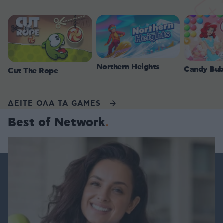
Northern Heights
Candy Bub
Cut The Rope
ΔΕΙΤΕ ΟΛΑ ΤΑ GAMES
Best of Network