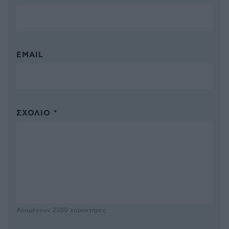
EMAIL
ΣΧΌΛΙΟ *
Απομένουν
2500
χαρακτήρες