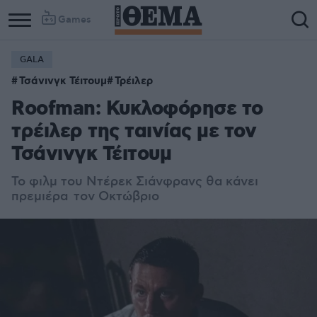
Games
GALA
Τσάνινγκ Τέιτουμ
Τρέιλερ
Roofman: Κυκλοφόρησε το
τρέιλερ της ταινίας με τον
Τσάνινγκ Τέιτουμ
Το φιλμ του Ντέρεκ Σιάνφρανς θα κάνει
πρεμιέρα τον Οκτώβριο