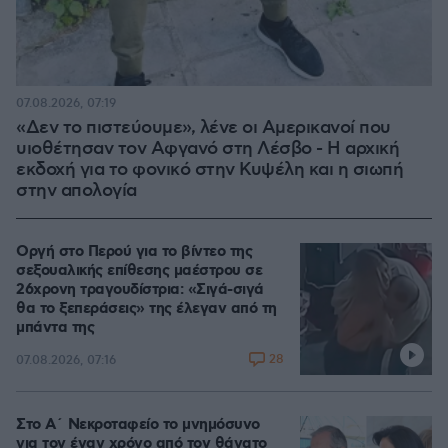
07.08.2026, 07:19
«Δεν το πιστεύουμε», λένε οι Αμερικανοί που
υιοθέτησαν τον Αφγανό στη Λέσβο - Η αρχική
εκδοχή για το φονικό στην Κυψέλη και η σιωπή
στην απολογία
Οργή στο Περού για το βίντεο της
σεξουαλικής επίθεσης μαέστρου σε
26χρονη τραγουδίστρια: «Σιγά-σιγά
θα το ξεπεράσεις» της έλεγαν από τη
μπάντα της
28
07.08.2026, 07:16
Στο Α΄ Νεκροταφείο το μνημόσυνο
για τον έναν χρόνο από τον θάνατο