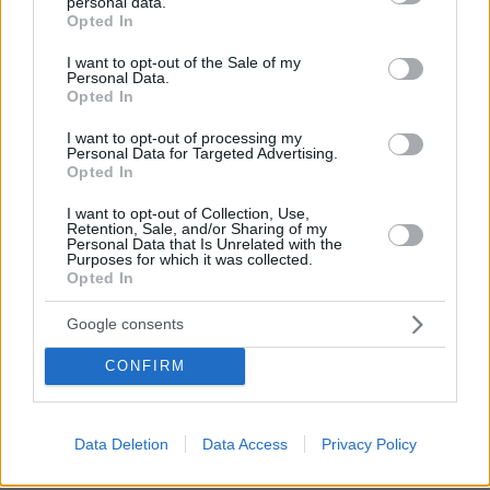
personal data.
grant or deny consent to Google and its third-party tags to
Opted In
use your data for below specified purposes in below Google
consent section.
I want to opt-out of the Sale of my
Personal Data.
Opted In
I want to opt-out of processing my
Personal Data for Targeted Advertising.
Opted In
I want to opt-out of Collection, Use,
Retention, Sale, and/or Sharing of my
Personal Data that Is Unrelated with the
Purposes for which it was collected.
Opted In
Google consents
Loaded
:
CONFIRM
100.00%
07.08.2026, 09:58
Οικογενειακή τραγωδία στις Σέρρες, μητέρα και
γιος οι νεκροί από την μετωπική φορτηγού με ΙΧ -
Data Deletion
Data Access
Privacy Policy
Βίντεο ντοκουμέντο από τη στιγμή της
σύγκρουσης