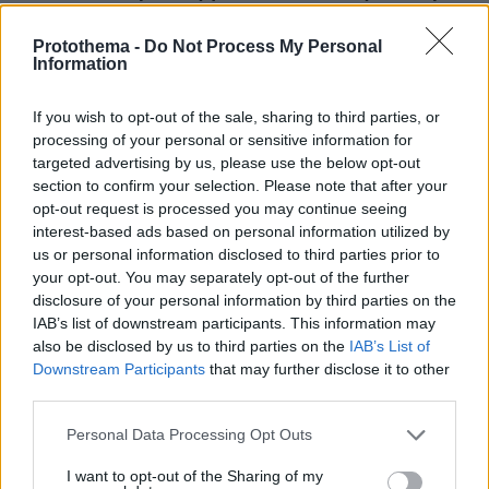
Βοιωτία λόγω της μεγάλης πυρκαγιάς,
προφυλακίστηκαν οι τρεις κατηγορούμενοι
Protothema -
Do Not Process My Personal
Information
πριν 22 λεπτά
Προθεσμία για να απολογηθεί την Τρίτη έλαβε η
46χρονη που κατηγορείται για την επίθεση στη Marfin
If you wish to opt-out of the sale, sharing to third parties, or
processing of your personal or sensitive information for
πριν 23 λεπτά
targeted advertising by us, please use the below opt-out
Αύγουστος στην Ελλάδα: 9 ποτάμια για δροσερές
section to confirm your selection. Please note that after your
βουτιές
opt-out request is processed you may continue seeing
interest-based ads based on personal information utilized by
us or personal information disclosed to third parties prior to
ΔΕΙΤΕ ΟΛΕΣ ΤΙΣ ΕΙΔΗΣΕΙΣ
your opt-out. You may separately opt-out of the further
disclosure of your personal information by third parties on the
IAB’s list of downstream participants. This information may
also be disclosed by us to third parties on the
IAB’s List of
ΤΑ ΠΙΟ ΔΗΜΟΦΙΛΗ
Downstream Participants
that may further disclose it to other
third parties.
Please note that this website/app uses one or more Google
Personal Data Processing Opt Outs
services and may gather and store information including but
not limited to your visit or usage behaviour. You may click to
I want to opt-out of the Sharing of my