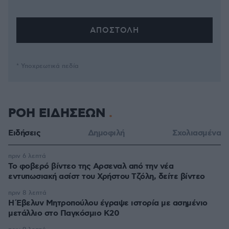
* Υποχρεωτικά πεδία
ΡΟΗ ΕΙΔΗΣΕΩΝ
Ειδήσεις
Δημοφιλή
Σχολιασμένα
πριν 6 λεπτά
Το φοβερό βίντεο της Αρσεναλ από την νέα
εντυπωσιακή ασίστ του Χρήστου Τζόλη, δείτε βίντεο
πριν 8 λεπτά
Η Έβελυν Μητροπούλου έγραψε ιστορία με ασημένιο
μετάλλιο στο Παγκόσμιο Κ20