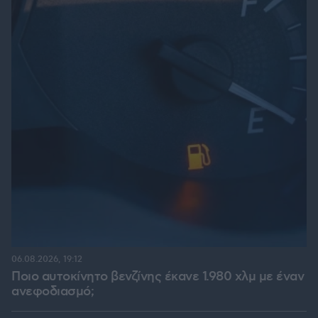
06.08.2026, 19:12
Ποιο αυτοκίνητο βενζίνης έκανε 1.980 χλμ με έναν
ανεφοδιασμό;