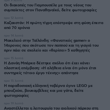
πριν 9 λεπτά
Οι διακοπές του Γιαμπουσέλε με τους νέους του
συμπαίκτες στον Παναθηναϊκό, δείτε φωτογραφίες
πριν 12 λεπτά
Καζακστάν: Η πρώτη τίγρη επέστρεψε στη φύση έπειτα
από 70 χρόνια
πριν 14 λεπτά
Μακελειό στην Ταϊλάνδη: «Φανατικός gamer» ο
14χρονος που σκότωσε τον παππού και τη γιαγιά του
πριν πάει σε σχολείο και «θερίσει» 5 καθηγητές
πριν 15 λεπτά
Η Δανάη Μπάρκα δέχτηκε σχόλιο ότι έχει κάνει
πλαστική επέμβαση: «Η αλήθεια είναι ότι μόνο έτσι
συντηρείς τέτοιο έργο τέχνης» απάντησε
πριν 15 λεπτά
Η παραδοσιακή ελληνική ταβέρνα έγινε LEGO με
μπουζούκι, βουκαμβίλιες και μια γάτα, δείτε
φωτογραφίες
πριν 19 λεπτά
Αναστέλλεται η λειτουργία του αιολικού πάρκου στη