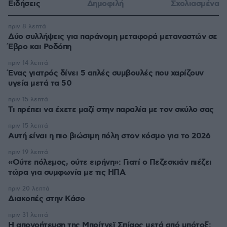
Ειδήσεις
Δημοφιλή
Σχολιασμένα
πριν 8 λεπτά
Δύο συλλήψεις για παράνομη μεταφορά μεταναστών σε
Έβρο και Ροδόπη
πριν 14 λεπτά
Ένας γιατρός δίνει 5 απλές συμβουλές που χαρίζουν
υγεία μετά τα 50
πριν 15 λεπτά
Τι πρέπει να έχετε μαζί στην παραλία με τον σκύλο σας
πριν 15 λεπτά
Αυτή είναι η πιο βιώσιμη πόλη στον κόσμο για το 2026
πριν 19 λεπτά
«Ούτε πόλεμος, ούτε ειρήνη»: Γιατί ο Πεζεσκιάν πιέζει
τώρα για συμφωνία με τις ΗΠΑ
πριν 20 λεπτά
Διακοπές στην Κάσο
πριν 31 λεπτά
Η απογοήτευση της Μπρίτνεϊ Σπίαρς μετά από μπότοξ: