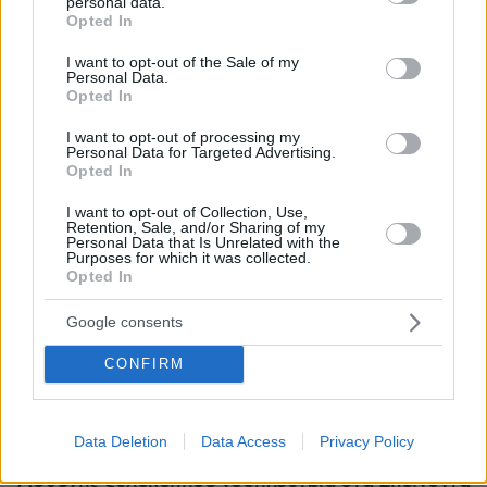
personal data.
grant or deny consent to Google and its third-party tags to
Opted In
use your data for below specified purposes in below Google
consent section.
I want to opt-out of the Sale of my
Personal Data.
Opted In
I want to opt-out of processing my
Personal Data for Targeted Advertising.
Opted In
I want to opt-out of Collection, Use,
Retention, Sale, and/or Sharing of my
Personal Data that Is Unrelated with the
Purposes for which it was collected.
Opted In
Google consents
CONFIRM
Data Deletion
Data Access
Privacy Policy
09.08.2026, 10:51
Ασθενής ξυλοκόπησε νοσηλεύτρια στα Επείγοντα