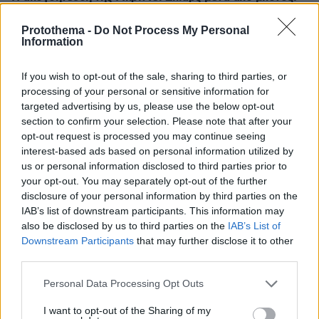
Κορίτσια πρέπει να είστε προσεκτικές, δεν μπορείς να
εμπιστευτείς κανέναν
Protothema -
Do Not Process My Personal
Information
πριν 33 λεπτά
Απαγορεύτηκε η κολύμβηση στο Αρδάνι της Καρπάθου
γιατί εντοπίστηκαν παλιά πυρομαχικά
If you wish to opt-out of the sale, sharing to third parties, or
processing of your personal or sensitive information for
πριν 42 λεπτά
targeted advertising by us, please use the below opt-out
Η Ισπανία έλεγξε περίπου 200 αφίξεις ταξιδιωτών από
section to confirm your selection. Please note that after your
την Ιταλία εν μέσω της διαμάχης για τη Σένγκεν
opt-out request is processed you may continue seeing
interest-based ads based on personal information utilized by
πριν 44 λεπτά
Το αγαπημένο τρόφιμο που περιέχει 45 φορές
us or personal information disclosed to third parties prior to
περισσότερα μικροπλαστικά από ένα πλαστικό μπουκάλι
your opt-out. You may separately opt-out of the further
disclosure of your personal information by third parties on the
IAB’s list of downstream participants. This information may
ΔΕΙΤΕ ΟΛΕΣ ΤΙΣ ΕΙΔΗΣΕΙΣ
also be disclosed by us to third parties on the
IAB’s List of
Downstream Participants
that may further disclose it to other
third parties.
Please note that this website/app uses one or more Google
ΤΑ ΠΙΟ ΔΗΜΟΦΙΛΗ
Personal Data Processing Opt Outs
services and may gather and store information including but
not limited to your visit or usage behaviour. You may click to
I want to opt-out of the Sharing of my