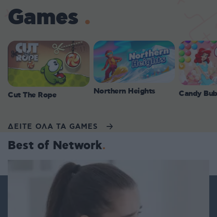
Games
Northern Heights
Candy Bub
Cut The Rope
ΔΕΙΤΕ ΟΛΑ ΤΑ GAMES
Best of Network