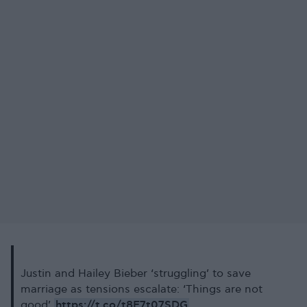
Justin and Hailey Bieber ‘struggling’ to save
marriage as tensions escalate: ‘Things are not
https://t.co/t8E7t07SDG
good’