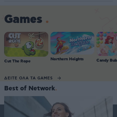
Games
Northern Heights
Candy Bub
Cut The Rope
ΔΕΙΤΕ ΟΛΑ ΤΑ GAMES
Best of Network