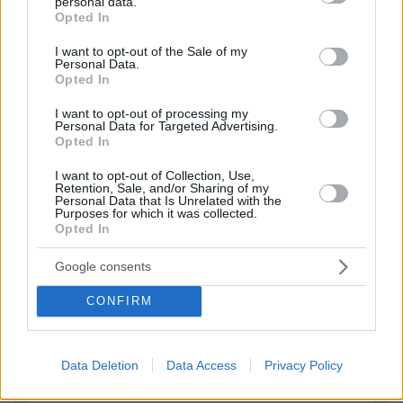
personal data.
grant or deny consent to Google and its third-party tags to
Opted In
use your data for below specified purposes in below Google
ΠΡΟΣΘΗΚΗ ΣΧΟΛΙΟΥ
consent section.
I want to opt-out of the Sale of my
Personal Data.
ΌΝΟΜΑ *
Opted In
I want to opt-out of processing my
Personal Data for Targeted Advertising.
Opted In
I want to opt-out of Collection, Use,
EMAIL
Retention, Sale, and/or Sharing of my
Personal Data that Is Unrelated with the
Purposes for which it was collected.
Opted In
Google consents
ΣΧΌΛΙΟ *
CONFIRM
Data Deletion
Data Access
Privacy Policy