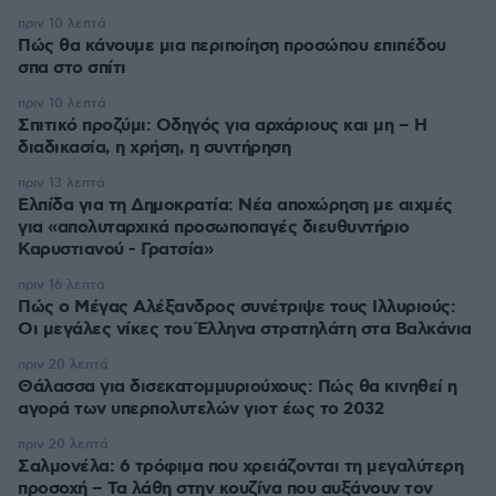
πριν 10 λεπτά
Πώς θα κάνουμε μια περιποίηση προσώπου επιπέδου
σπα στο σπίτι
πριν 10 λεπτά
Σπιτικό προζύμι: Οδηγός για αρχάριους και μη – Η
διαδικασία, η χρήση, η συντήρηση
πριν 13 λεπτά
Ελπίδα για τη Δημοκρατία: Νέα αποχώρηση με αιχμές
για «απολυταρχικά προσωποπαγές διευθυντήριο
Καρυστιανού - Γρατσία»
πριν 16 λεπτά
Πώς ο Μέγας Αλέξανδρος συνέτριψε τους Ιλλυριούς:
Οι μεγάλες νίκες του Έλληνα στρατηλάτη στα Βαλκάνια
πριν 20 λεπτά
Θάλασσα για δισεκατομμυριούχους: Πώς θα κινηθεί η
αγορά των υπερπολυτελών γιοτ έως το 2032
πριν 20 λεπτά
Σαλμονέλα: 6 τρόφιμα που χρειάζονται τη μεγαλύτερη
προσοχή – Τα λάθη στην κουζίνα που αυξάνουν τον