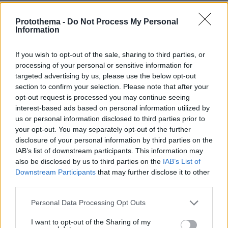
22.06.2025, 12:45
Δεν γεννήθηκαν ομοφυλόφιλοι και μην λέτε
Protothema -
Do Not Process My Personal
βλακείες.
Information
ΑΠΑΝΤΗΣΗ
If you wish to opt-out of the sale, sharing to third parties, or
processing of your personal or sensitive information for
Μαργαρίτα.
targeted advertising by us, please use the below opt-out
21.06.2025, 22:14
section to confirm your selection. Please note that after your
Να ζήσουν. Και οι δύο είναι ωραίοι
opt-out request is processed you may continue seeing
interest-based ads based on personal information utilized by
ΑΠΑΝΤΗΣΗ
us or personal information disclosed to third parties prior to
your opt-out. You may separately opt-out of the further
Καμένη
disclosure of your personal information by third parties on the
21.06.2025, 22:27
IAB’s list of downstream participants. This information may
Μπριζόλα
also be disclosed by us to third parties on the
IAB’s List of
ΑΠΑΝΤΗΣΗ
Downstream Participants
that may further disclose it to other
third parties.
Please note that this website/app uses one or more Google
Personal Data Processing Opt Outs
ΦΟΡΤΩΣΗ ΠΕΡΙΣΣΟΤΕΡΩΝ ΣΧΟΛΙΩΝ
services and may gather and store information including but
not limited to your visit or usage behaviour. You may click to
I want to opt-out of the Sharing of my