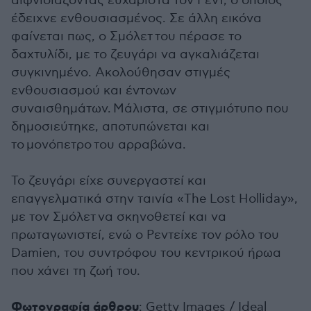
αιφνιδιάζοντας ευχάριστα τον
Ρεντ
, ο οποίος
έδειχνε ενθουσιασμένος. Σε άλλη εικόνα
φαίνεται πως, ο
Σμόλετ
του πέρασε το
δαχτυλίδι, με το ζευγάρι να αγκαλιάζεται
συγκινημένο. Ακολούθησαν στιγμές
ενθουσιασμού και έντονων
συναισθημάτων. Μάλιστα, σε στιγμιότυπο που
δημοσιεύτηκε, αποτυπώνεται και
το μονόπετρο του αρραβώνα.
Το ζευγάρι είχε συνεργαστεί και
επαγγελματικά στην ταινία «The Lost Holliday»,
με τον
Σμόλετ
να σκηνοθετεί και να
πρωταγωνιστεί, ενώ ο
Ρεντ
είχε τον ρόλο του
Damien, του συντρόφου του κεντρικού ήρωα
που χάνει τη ζωή του.
Φωτογραφία άρθρου
: Getty Images / Ideal