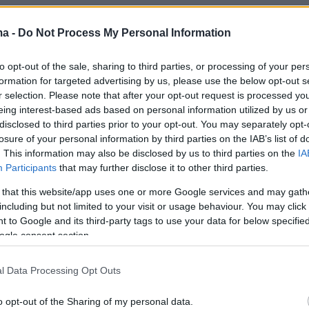
γή, ο
Κέβιν Χάντερ
ζητά 250
ma -
Do Not Process My Personal Information
α δολάρια ως αποζημίωση, την απελευθέρωση
to opt-out of the sale, sharing to third parties, or processing of your per
μς από ακούσια περιοριστική επιμέλεια, καθώς
formation for targeted advertising by us, please use the below opt-out s
ομάκρυνση της Σαμπρίνα Μόρισι από τον ρόλο
r selection. Please note that after your opt-out request is processed y
τροπος/κηδεμόνας της παρουσιάστριας.
eing interest-based ads based on personal information utilized by us or
disclosed to third parties prior to your opt-out. You may separately opt-
losure of your personal information by third parties on the IAB’s list of
lliams
is dragging her ex-husband for filing a
. This information may also be disclosed by us to third parties on the
IA
er her guardianship on her behalf.
Participants
that may further disclose it to other third parties.
 that this website/app uses one or more Google services and may gath
E FULL
#EXCLUSIVE
STORY:
including but not limited to your visit or usage behaviour. You may click 
t.co/Km2wDwtsTy
pic.twitter.com/VidLFrQvtO
 to Google and its third-party tags to use your data for below specifi
ogle consent section.
(@TMZ)
June 19, 2025
l Data Processing Opt Outs
o opt-out of the Sharing of my personal data.