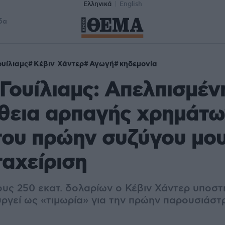
Ελληνικά
English
δα
ουίλιαμς
Κέβιν Χάντερ
Αγωγή
κηδεμονία
 Γουίλιαμς: Απελπισμέν
θεια αρπαγής χρημάτω
ου πρώην συζύγου μου
αχείριση
ς 250 εκατ. δολαρίων ο Κέβιν Χάντερ υποστηρ
υργεί ως «τιμωρία» για την πρώην παρουσιάστρ