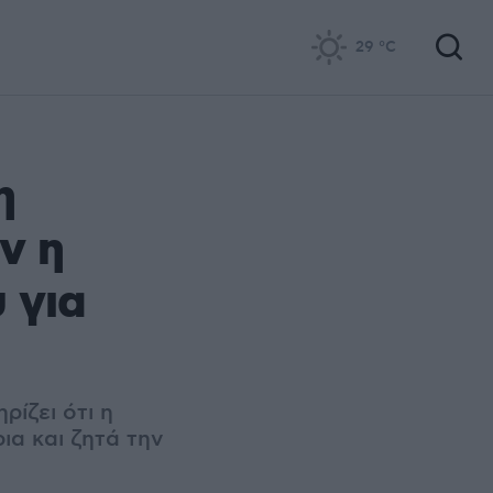
29
°C
η
ν η
 για
ίζει ότι η
ια και ζητά την