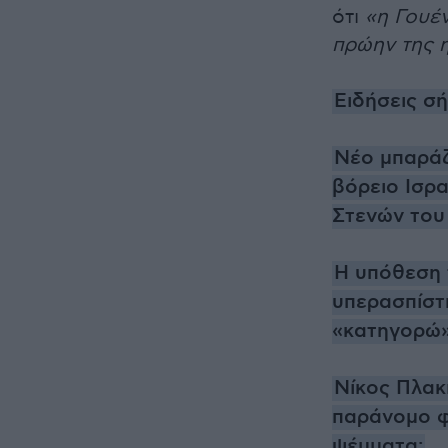
ότι
«η Γουέν
πρώην της ή
Ειδήσεις σ
Νέο μπαράζ
βόρειο Ισρα
Στενών του
Η υπόθεση 
υπερασπίστ
«κατηγορώ
Νίκος Πλακι
παράνομο φο
ψέμματα;