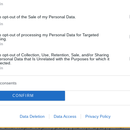
In
που υπήρξε παντρεμένος με την πρώην
ια για 21 χρόνια μέχρι το 2020, υπέβαλε την
o opt-out of the Sale of my Personal Data.
έα Υόρκη την Τρίτη 17 Ιουνίου, με στόχο να
In
 η επιμέλεια που έχει επιβληθεί στη Γουίλιαμς.
to opt-out of processing my Personal Data for Targeted
έφεται κατά της διαχειρίστριας της
ing.
In
επιμέλειας της, Σαμπρίνα Μόρισι, η οποία είχε
 δικαστή της Νέας Υόρκης, καθώς και κατά τη
o opt-out of Collection, Use, Retention, Sale, and/or Sharing
ersonal Data that Is Unrelated with the Purposes for which it
lls Fargo, που είχε «σημάνει τον συναγερμό»
lected.
In
α πιθανά προβλήματα της πρώην
ριας. Επιπλέον, κατονομάζονται η πρώην
consents
της σύμβουλος, Λόρι Σίλερ, ο πρώην μάνατζέρ
 Γιανγκ, και άλλοι κατηγορούμενοι.
CONFIRM
 της Γουίλιαμς, Τζο Τακοπίνα, εξαπέλυσε και
Data Deletion
Data Access
Privacy Policy
δρή επίθεση κατά του Χάντερ, λέγοντας ότι
ν έχει καμία νομική βάση για την αγωγή»
και