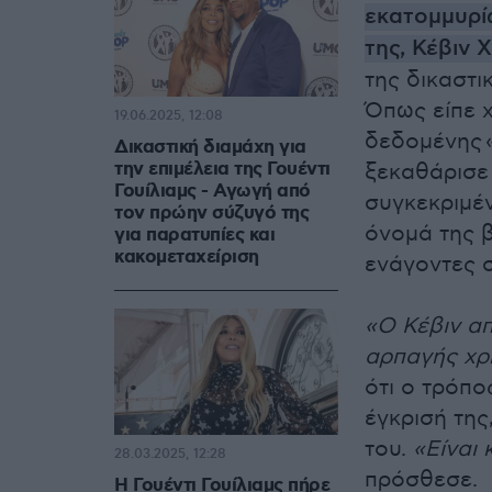
εκατομμυρί
της, Κέβιν 
της δικαστι
Όπως είπε
19.06.2025, 12:08
δεδομένης «
Δικαστική διαμάχη για
την επιμέλεια της Γουέντι
ξεκαθάρισε 
Γουίλιαμς - Αγωγή από
συγκεκριμέν
τον πρώην σύζυγό της
όνομά της β
για παρατυπίες και
κακομεταχείριση
ενάγοντες 
«Ο Κέβιν α
αρπαγής χρ
ότι ο τρόπο
έγκρισή της
του.
«Είναι 
28.03.2025, 12:28
πρόσθεσε.
Η Γουέντι Γουίλιαμς πήρε