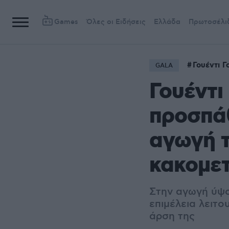
Games
Όλες οι Ειδήσεις
Ελλάδα
Πρωτοσέλι
Γουέντι Γ
GALA
Γουέντι
προσπά
αγωγή τ
κακομετ
Στην αγωγή ύψου
επιμέλεια λειτο
άρση της