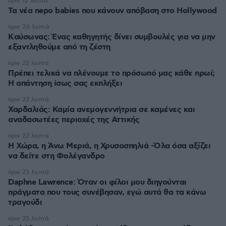
πριν 12 λεπτά
Τα νέα nepo babies που κάνουν απόβαση στο Hollywood
πριν 20 λεπτά
Kαύσωνας: Ένας καθηγητής δίνει συμβουλές για να μην
εξαντληθούμε από τη ζέστη
πριν 22 λεπτά
Πρέπει τελικά να πλένουμε το πρόσωπό μας κάθε πρωί;
Η απάντηση ίσως σας εκπλήξει
πριν 22 λεπτά
Χαρδαλιάς: Καμία ανεμογεννήτρια σε καμένες και
αναδασωτέες περιοχές της Αττικής
πριν 22 λεπτά
Η Χώρα, η Άνω Μεριά, η Χρυσοσπηλιά -Όλα όσα αξίζει
να δείτε στη Φολέγανδρο
πριν 23 λεπτά
Daphne Lawrence: Όταν οι φίλοι μου διηγούνται
πράγματα που τους συνέβησαν, εγώ αυτά θα τα κάνω
τραγούδι
πριν 25 λεπτά