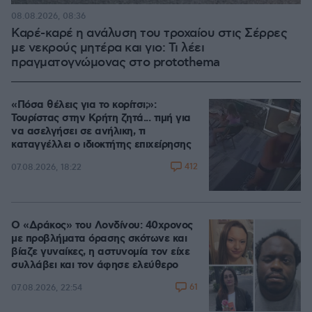
08.08.2026, 08:36
Καρέ-καρέ η ανάλυση του τροχαίου στις Σέρρες
με νεκρούς μητέρα και γιο: Τι λέει
πραγματογνώμονας στο protothema
«Πόσα θέλεις για το κορίτσι;»:
Τουρίστας στην Κρήτη ζητά... τιμή για
να ασελγήσει σε ανήλικη, τι
καταγγέλλει ο ιδιοκτήτης επιχείρησης
412
07.08.2026, 18:22
Ο «Δράκος» του Λονδίνου: 40χρονος
με προβλήματα όρασης σκότωνε και
βίαζε γυναίκες, η αστυνομία τον είχε
συλλάβει και τον άφησε ελεύθερο
61
07.08.2026, 22:54