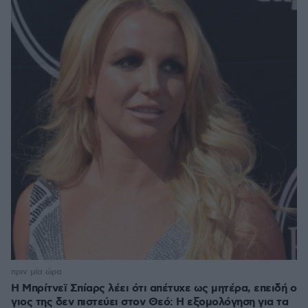
πριν μία ώρα
Η Μπρίτνεϊ Σπίαρς λέει ότι απέτυχε ως μητέρα, επειδή ο
γιος της δεν πιστεύει στον Θεό: Η εξομολόγηση για τα