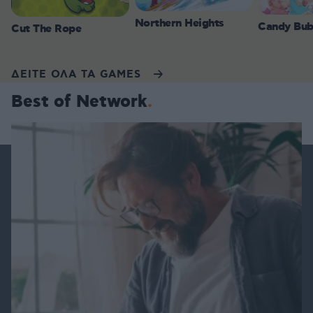
Northern Heights
Candy Bub
Cut The Rope
ΔΕΙΤΕ ΟΛΑ ΤΑ GAMES
Best of Network