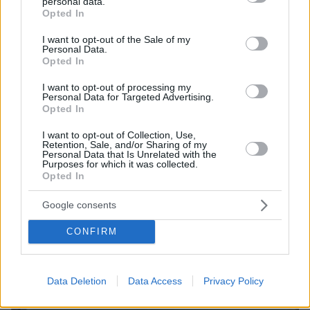
personal data.
grant or deny consent to Google and its third-party tags to
Opted In
use your data for below specified purposes in below Google
consent section.
I want to opt-out of the Sale of my
Personal Data.
Opted In
I want to opt-out of processing my
Personal Data for Targeted Advertising.
Opted In
I want to opt-out of Collection, Use,
Retention, Sale, and/or Sharing of my
Personal Data that Is Unrelated with the
Purposes for which it was collected.
Opted In
08.08.2026, 08:57
Το «σκουλήκι του διαβόλου» που ζει 1,3 χιλιόμετρα
Google consents
κάτω από τη Γη και αλλάζει όσα γνωρίζαμε για τη
ζωή: «Οι άνθρωποι δεν κυβερνάμε τον κόσμο»
CONFIRM
Data Deletion
Data Access
Privacy Policy