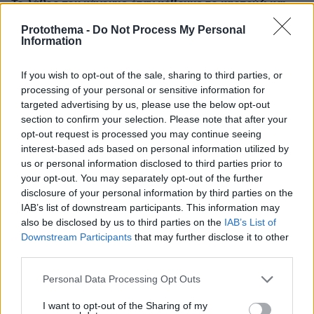
Το λάθος που κάνουμε όταν κόβουμε το καρπούζι και
χαλάει πιο γρήγορα
Protothema -
Do Not Process My Personal
Information
πριν 25 λεπτά
Ο Οδυσσέας ταξίδευε με πλοίο των Βίκινγκς; Η επιλογή
του Νόλαν και η αληθινή μυκηναϊκή ναυπηγική
If you wish to opt-out of the sale, sharing to third parties, or
processing of your personal or sensitive information for
targeted advertising by us, please use the below opt-out
ΔΕΙΤΕ ΟΛΕΣ ΤΙΣ ΕΙΔΗΣΕΙΣ
section to confirm your selection. Please note that after your
opt-out request is processed you may continue seeing
interest-based ads based on personal information utilized by
us or personal information disclosed to third parties prior to
ΤΑ ΠΙΟ ΔΗΜΟΦΙΛΗ
your opt-out. You may separately opt-out of the further
disclosure of your personal information by third parties on the
IAB’s list of downstream participants. This information may
also be disclosed by us to third parties on the
IAB’s List of
Downstream Participants
that may further disclose it to other
third parties.
Please note that this website/app uses one or more Google
Personal Data Processing Opt Outs
services and may gather and store information including but
not limited to your visit or usage behaviour. You may click to
I want to opt-out of the Sharing of my