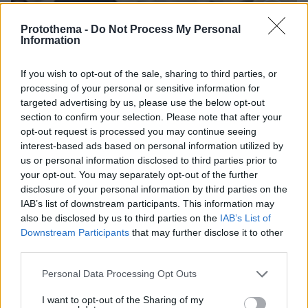
Protothema -
Do Not Process My Personal
Loaded
:
Information
100.00%
09.08.2026, 14:15
Η Πολιτική Αεροπορία διαπίστωσε κενό στον νόμο
If you wish to opt-out of the sale, sharing to third parties, or
όταν ένας... απίθανος τύπος προσγείωσε το
processing of your personal or sensitive information for
ελικόπτερό του στο Σαρακήνικο με εκατοντάδες
targeted advertising by us, please use the below opt-out
λουόμενους - Παρέμβαση Εισαγγελέα
section to confirm your selection. Please note that after your
opt-out request is processed you may continue seeing
interest-based ads based on personal information utilized by
us or personal information disclosed to third parties prior to
your opt-out. You may separately opt-out of the further
disclosure of your personal information by third parties on the
IAB’s list of downstream participants. This information may
also be disclosed by us to third parties on the
IAB’s List of
Downstream Participants
that may further disclose it to other
third parties.
Please note that this website/app uses one or more Google
Personal Data Processing Opt Outs
services and may gather and store information including but
not limited to your visit or usage behaviour. You may click to
I want to opt-out of the Sharing of my