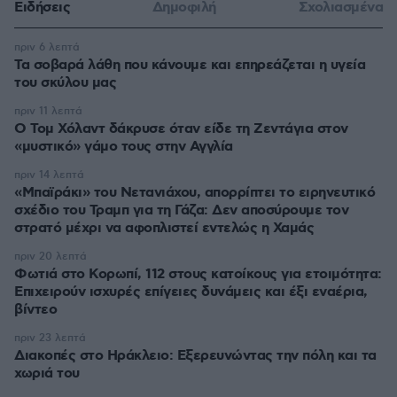
Ειδήσεις
Δημοφιλή
Σχολιασμένα
πριν 6 λεπτά
Τα σοβαρά λάθη που κάνουμε και επηρεάζεται η υγεία
του σκύλου μας
πριν 11 λεπτά
Ο Τομ Χόλαντ δάκρυσε όταν είδε τη Ζεντάγια στον
«μυστικό» γάμο τους στην Αγγλία
πριν 14 λεπτά
«Μπαϊράκι» του Νετανιάχου, απορρίπτει το ειρηνευτικό
σχέδιο του Τραμπ για τη Γάζα: Δεν αποσύρουμε τον
στρατό μέχρι να αφοπλιστεί εντελώς η Χαμάς
πριν 20 λεπτά
Φωτιά στο Κορωπί, 112 στους κατοίκους για ετοιμότητα:
Επιχειρούν ισχυρές επίγειες δυνάμεις και έξι εναέρια,
βίντεο
πριν 23 λεπτά
Διακοπές στο Ηράκλειο: Εξερευνώντας την πόλη και τα
χωριά του