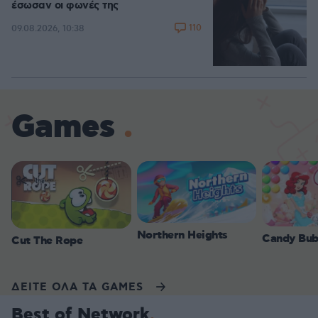
έσωσαν οι φωνές της
110
09.08.2026, 10:38
Games
Northern Heights
Candy Bub
Cut The Rope
ΔΕΙΤΕ ΟΛΑ ΤΑ GAMES
Best of Network