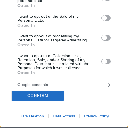
personal data.
grant or deny consent to Google and its third-party tags to
Opted In
use your data for below specified purposes in below Google
consent section.
I want to opt-out of the Sale of my
Personal Data.
Opted In
I want to opt-out of processing my
Personal Data for Targeted Advertising.
Opted In
I want to opt-out of Collection, Use,
09.08.2026, 10:51
Retention, Sale, and/or Sharing of my
Ασθενής ξυλοκόπησε νοσηλεύτρια στα Επείγοντα
Personal Data that Is Unrelated with the
Purposes for which it was collected.
του Ερυθρού Σταυρού, την άρπαξε από τα μαλλιά
Opted In
και τη χτύπησε σε πόρτες - Τι καταγγέλλει η
ΠΟΕΔΗΝ
Google consents
CONFIRM
Data Deletion
Data Access
Privacy Policy