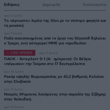
Ειδήσεις
Δημοφιλή
Σχολιασμένα
πριν 6 λεπτά
Tο «άγνωστο» λιμάνι της Χίου με το νόστιμο φαγητό και
τη μουσική
πριν 9 λεπτά
Πολύ ικανοποιημένος από το έργο του Χέγκσεθ δηλώνει
ο Τραμπ, ενώ κατηγορεί ΜΜΕ για «προδοσία»
LIVE UPDATE
πριν 9 λεπτά
ΠΑΟΚ - Άντερλεχτ 0-1 (Α΄ ημίχρονο): Οι Βέλγοι
«πάγωσαν» την Τούμπα στα 17 δευτερόλεπτα
πριν 10 λεπτά
Ρεκόρ υψηλής θερμοκρασίας με 42,2 βαθμούς Κελσίου
στην Σλοβακία
πριν 17 λεπτά
Νεκρός 69χρονος λουόμενος στην παραλία της Σίβηρης
στην Χαλκιδική
πριν 19 λεπτά