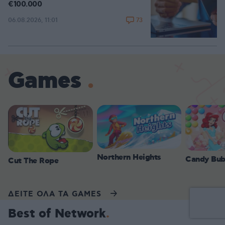
€100.000
73
06.08.2026, 11:01
Games
Northern Heights
Candy Bub
Cut The Rope
ΔΕΙΤΕ ΟΛΑ ΤΑ GAMES
Best of Network