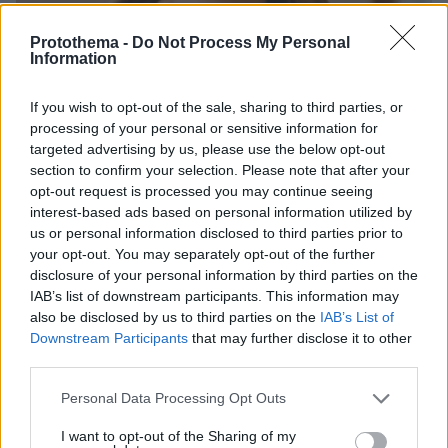
Protothema -
Do Not Process My Personal
Information
If you wish to opt-out of the sale, sharing to third parties, or
processing of your personal or sensitive information for
targeted advertising by us, please use the below opt-out
section to confirm your selection. Please note that after your
opt-out request is processed you may continue seeing
30.07.2026, 09:33
interest-based ads based on personal information utilized by
Το DEI College παρουσιάζει τη Sophia. Την πρώτη 24/7
us or personal information disclosed to third parties prior to
βοηθό AI που αλλάζει τον τρόπο με τον οποίο μαθαίνουν οι
your opt-out. You may separately opt-out of the further
φοιτητές
disclosure of your personal information by third parties on the
IAB’s list of downstream participants. This information may
03.08.2026, 10:56
also be disclosed by us to third parties on the
IAB’s List of
Η Smart φοιτητική κατοικία στην καρδιά της Αθήνας
Downstream Participants
that may further disclose it to other
third parties.
29.07.2026, 09:39
Please note that this website/app uses one or more Google
Personal Data Processing Opt Outs
Διασκεδάζουμε υπεύθυνα, επιστρέφουμε με ασφάλεια
services and may gather and store information including but
not limited to your visit or usage behaviour. You may click to
I want to opt-out of the Sharing of my