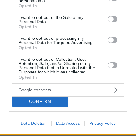
ΣΧΟΛΙΑ
(24)
personal data.
grant or deny consent to Google and its third-party tags to
Opted In
use your data for below specified purposes in below Google
ΠΡΟΣΘΗΚΗ ΣΧΟΛΙΟΥ
consent section.
I want to opt-out of the Sale of my
Personal Data.
Opted In
Εξαιρετικό το my number one
I want to opt-out of processing my
Personal Data for Targeted Advertising.
29.01.2026, 22:10
Opted In
Η παρουσιαση, η μουσικη, ολα!! Και παλι
ευχαριστούμε παιδια,!!!
I want to opt-out of Collection, Use,
Retention, Sale, and/or Sharing of my
ΑΠΑΝΤΗΣΗ
Personal Data that Is Unrelated with the
Purposes for which it was collected.
Opted In
Ελενα γυναικάρα
Google consents
25.05.2025, 23:56
Αν τα πόδια της με τάιζαν θα ημουν υπέρβαρος!
CONFIRM
ΑΠΑΝΤΗΣΗ
Data Deletion
Data Access
Privacy Policy
Zw
25.05.2025, 16:34