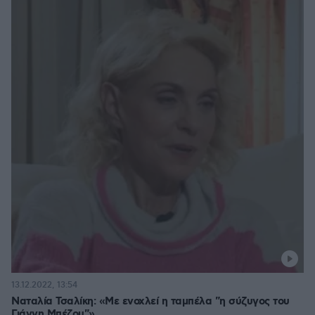
13.12.2022, 13:54
Ναταλία Τσαλίκη: «Με ενοχλεί η ταμπέλα "η σύζυγος του
Γιάννη Μπέζου"»