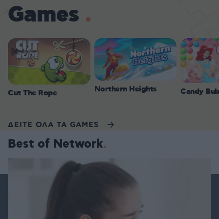
Games
Northern Heights
Candy Bub
Cut The Rope
ΔΕΙΤΕ ΟΛΑ ΤΑ GAMES
Best of Network