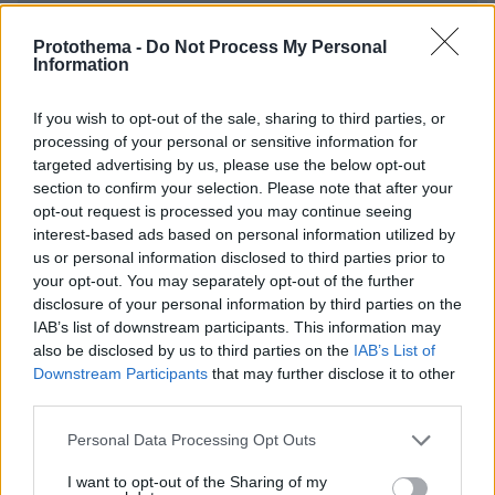
Απομένουν
2500
χαρακτήρες
Protothema -
Do Not Process My Personal
Information
If you wish to opt-out of the sale, sharing to third parties, or
processing of your personal or sensitive information for
targeted advertising by us, please use the below opt-out
section to confirm your selection. Please note that after your
* Υποχρεωτικά πεδία
opt-out request is processed you may continue seeing
interest-based ads based on personal information utilized by
us or personal information disclosed to third parties prior to
your opt-out. You may separately opt-out of the further
ΡΟΗ ΕΙΔΗΣΕΩΝ
disclosure of your personal information by third parties on the
IAB’s list of downstream participants. This information may
Ειδήσεις
Δημοφιλή
Σχολιασμένα
also be disclosed by us to third parties on the
IAB’s List of
Downstream Participants
that may further disclose it to other
πριν 11 λεπτά
third parties.
Συνδικαλιστής ψαράς που αποχώρησε από την Ελπίδα
της Καρυστιανού, της ζητά να τον προστατέψει:
Please note that this website/app uses one or more Google
Personal Data Processing Opt Outs
Καταγγέλλει μεθοδευμένη σπίλωση από μέλη του
services and may gather and store information including but
κόμματος
not limited to your visit or usage behaviour. You may click to
I want to opt-out of the Sharing of my