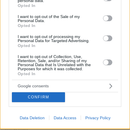
personal data.
grant or deny consent to Google and its third-party tags to
πριν 16 λεπτά
Opted In
use your data for below specified purposes in below Google
Νόμιζε πως έμπαινε στην περιεμμηνόπαυση, αλλά η
consent section.
απώλεια βάρους και ο πόνος ήταν ενδείξεις καρκίνου
I want to opt-out of the Sale of my
Personal Data.
Opted In
πριν 16 λεπτά
Το τσίπουρο θέλει παρέα και αυτούς τους 9 μεζέδες
I want to opt-out of processing my
Personal Data for Targeted Advertising.
πριν 19 λεπτά
Opted In
Καλύτερη η εικόνα της φωτιάς στη Μικρή Βίγλα της
Νάξου, σηκώθηκε ένα ελικόπτερο
I want to opt-out of Collection, Use,
Retention, Sale, and/or Sharing of my
πριν 24 λεπτά
Personal Data that Is Unrelated with the
Αυτοκίνητο: Θα έρθει τελικά η μεγαλύτερη επιδότηση
Purposes for which it was collected.
που έχει δοθεί ποτέ στην Ελλάδα;
Opted In
πριν 26 λεπτά
Google consents
Μαγνήσιο: Πόσο χρειαζόμαστε για να αποφύγουμε την
άνοια και να μη γεράσει το μυαλό
CONFIRM
πριν 27 λεπτά
Μπραν - ΠΑΟΚ 3-2: Το πάλεψε ο «Δικέφαλος» αλλά
αποκλείστηκε από τη συνέχεια του Champions League
Data Deletion
Data Access
Privacy Policy
γυναικών, δείτε τα γκολ