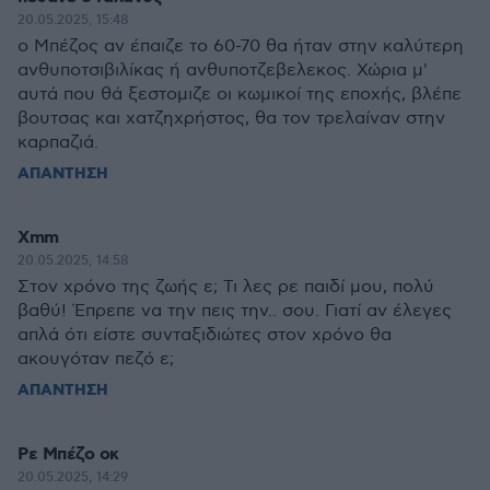
20.05.2025, 15:48
ο Μπέζος αν έπαιζε το 60-70 θα ήταν στην καλύτερη
ανθυποτσιβιλίκας ή ανθυποτζεβελεκος. Χώρια μ'
αυτά που θά ξεστομιζε οι κωμικοί της εποχής, βλέπε
βουτσας και χατζηχρήστος, θα τον τρελαίναν στην
καρπαζιά.
ΑΠΑΝΤΗΣΗ
Xmm
20.05.2025, 14:58
Στον χρόνο της ζωής ε; Τι λες ρε παιδί μου, πολύ
βαθύ! Έπρεπε να την πεις την.. σου. Γιατί αν έλεγες
απλά ότι είστε συνταξιδιώτες στον χρόνο θα
ακουγόταν πεζό ε;
ΑΠΑΝΤΗΣΗ
Ρε Μπέζο οκ
20.05.2025, 14:29