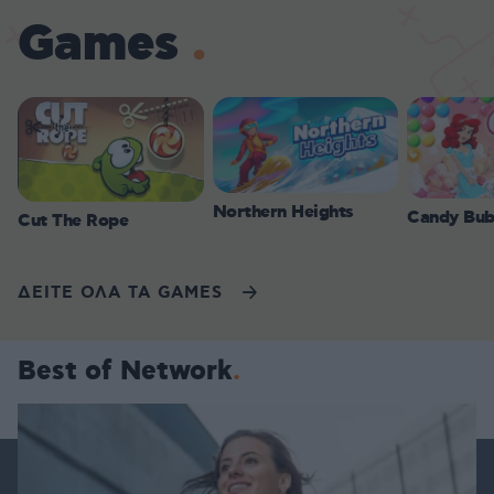
Games
Northern Heights
Candy Bub
Cut The Rope
ΔΕΙΤΕ ΟΛΑ ΤΑ GAMES
Best of Network