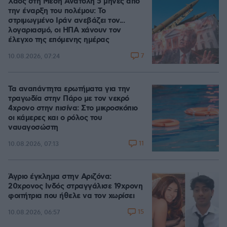
Χάος στη Μέση Ανατολή 5 μήνες από
την έναρξη του πολέμου: Το
στριμωγμένο Ιράν ανεβάζει τον...
λογαριασμό, οι ΗΠΑ χάνουν τον
έλεγχο της επόμενης ημέρας
7
10.08.2026, 07:24
Τα αναπάντητα ερωτήματα για την
τραγωδία στην Πάρο με τον νεκρό
4χρονο στην πισίνα: Στο μικροσκόπιο
οι κάμερες και ο ρόλος του
ναυαγοσώστη
11
10.08.2026, 07:13
Άγριο έγκλημα στην Αριζόνα:
20χρονος Ινδός στραγγάλισε 19χρονη
φοιτήτρια που ήθελε να τον χωρίσει
15
10.08.2026, 06:57