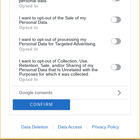
personal data.
grant or deny consent to Google and its third-party tags to
πριν 15 λεπτά
Opted In
3 κεράσματα για τον Δεκαπενταύγουστο με ΙΟΝ
use your data for below specified purposes in below Google
Σοκολάτα Κουβερτούρα
consent section.
I want to opt-out of the Sale of my
Personal Data.
πριν 16 λεπτά
Opted In
Ο Τραμπ αναδημοσίευσε δηλώσεις του Θάνου Πλεύρη
για το μεταναστευτικό στο Breitbart: «Η επανεκλογή
I want to opt-out of processing my
Personal Data for Targeted Advertising.
του άλλαξε τη μεταναστευτική πολιτική σε ΗΠΑ και
Opted In
Ευρώπη»
I want to opt-out of Collection, Use,
πριν 19 λεπτά
Retention, Sale, and/or Sharing of my
Ευρωπαϊκό Πρωτάθλημα Στίβου: Πρεμιέρα σήμερα στο
Personal Data that Is Unrelated with the
Μπέρμιγχαμ με τη συμμετοχή του Τεντόγλου να
Purposes for which it was collected.
ξεχωρίζει
Opted In
Google consents
ΔΕΙΤΕ ΟΛΕΣ ΤΙΣ ΕΙΔΗΣΕΙΣ
CONFIRM
ΤΑ ΠΙΟ ΔΗΜΟΦΙΛΗ
Data Deletion
Data Access
Privacy Policy