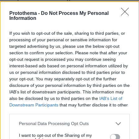
πριν 4 λεπτά
Protothema -
Do Not Process My Personal
Αποκάλυψη για το νέο smart #2
Information
πριν 4 λεπτά
Θα έρθει τελικά η μεγαλύτερη επιδότηση για
If you wish to opt-out of the sale, sharing to third parties, or
αυτοκίνητο που έχει δοθεί ποτέ στην Ελλάδα;
processing of your personal or sensitive information for
targeted advertising by us, please use the below opt-out
πριν 4 λεπτά
Παρατείνεται έως τις 30 Νοεμβρίου το πρόγραμμα
section to confirm your selection. Please note that after your
«Εξοικονομώ - Επιχειρώ» για περισσότερες από 400
opt-out request is processed you may continue seeing
επιχειρήσεις
interest-based ads based on personal information utilized by
us or personal information disclosed to third parties prior to
πριν 5 λεπτά
your opt-out. You may separately opt-out of the further
Στο σφυρί η άγνωστη συλλογή πανάκριβων αυτοκινήτων
disclosure of your personal information by third parties on the
του Γιώργου Τράγκα
IAB’s list of downstream participants. This information may
πριν 12 λεπτά
also be disclosed by us to third parties on the
IAB’s List of
ΠΑΟΚ, Άρης, Ηρακλής: Τρεις διαφορετικές
Downstream Participants
that may further disclose it to other
«ιδεολογίες» – Η Θεσσαλονίκη παίρνει ξανά… φωτιά
third parties.
πριν 14 λεπτά
Please note that this website/app uses one or more Google
Personal Data Processing Opt Outs
Η Ρίκα Διαλυνά έγινε 95: Η φωτογραφία πάνω σε
services and may gather and store information including but
σκάφος από τη δεκαετία του 1960
not limited to your visit or usage behaviour. You may click to
I want to opt-out of the Sharing of my