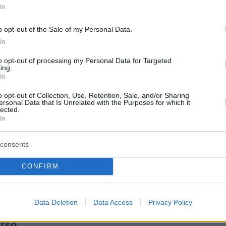
In
o opt-out of the Sale of my Personal Data.
In
A post shared by Us Weekly (@usweekly)
to opt-out of processing my Personal Data for Targeted
ing.
In
ερού, πριν από το φιλί τους, αποθέωσε το
o opt-out of Collection, Use, Retention, Sale, and/or Sharing
υ συναδέλφου του λέγοντας:
«Η υποκριτική
ersonal Data that Is Unrelated with the Purposes for which it
lected.
να masterclass στη δέσμευση, τη λεπτότητα και
In
τέχνη του να σε κάνει να γελάς, να κλαις και
σαι "πότε ξεκουράζεται επιτέλους αυτός ο
consents
 Γουόλτον Γκόγκινς εμφανώς συγκινημένος και
τά το φιλί, επέλεξε να κρατήσει την ομιλία
CONFIRM
ικά σύντομη.
«Αν συμβεί, να είσαι ευγνώμων»,
ηριστικά.
Data Deletion
Data Access
Privacy Policy
ντεο