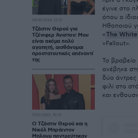
πριν ο Γκόγ
έγινε στο π
όπου ο ίδιο
04.09.2024, 12:12
Ηθοποιού γι
Τζάστιν Θερού για
«
The White
Τζένιφερ Άνιστον: Μου
είναι ακόμα πολύ
«Fallout».
αγαπητή, αισθάνομαι
προστατευτικός απέναντί
της
Το βραβείο
ανέβηκε στη
δύο άντρες
φιλί στο στ
και ενθουσ
17.03.2025, 10:31
Ο Τζάστιν Θερού και η
Νικόλ Μπράιντον
Μπλουμ παντρεύτηκαν