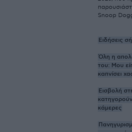
παρουσιάστρ
Snoop Dogg
Ειδήσεις σ
Όλη η απολ
του: Μου είπ
καπνίσει χα
Εισβολή στ
κατηγορούντ
κάμερες
Πανηγυρισμ