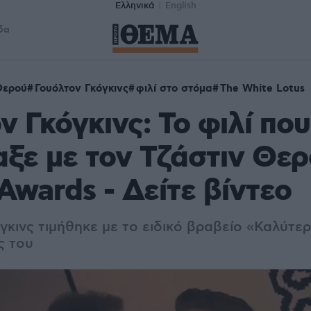
Ελληνικά
English
δα
Θερού
Γουόλτον Γκόγκινς
φιλί στο στόμα
The White Lotus
ν Γκόγκινς: Το φιλί που
ξε με τον Τζάστιν Θερ
wards - Δείτε βίντεο
γκινς τιμήθηκε με το ειδικό βραβείο «Καλύτ
ς του