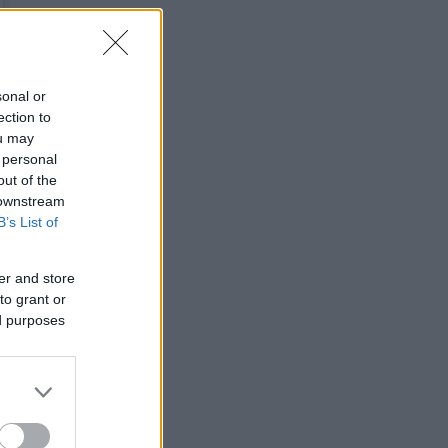
sonal or
ection to
ou may
 personal
out of the
 downstream
B’s List of
er and store
to grant or
ed purposes