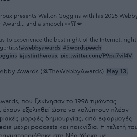
eroux presents Walton Goggins with his 2025 Webb
r Award... and a smooch 👀🏆💋
us to experience the best night of the Internet, right
ngertips!
#webbyawards
#5wordspeech
oggins
#justintheroux
pic.twitter.com/P9pu7vil4V
ebby Awards (@TheWebbyAwards)
May 13,
wards, που ξεκίνησαν το 1996 τιμώντας
, έχουν εξελιχθεί ώστε να καλύπτουν πλέον
ηφιακές μορφές δημιουργίας, από εφαρμογές
edia μέχρι podcasts και παιχνίδια. Η τελετή το
πραγματοποιήθηκε στη Νέα Υόρκη με