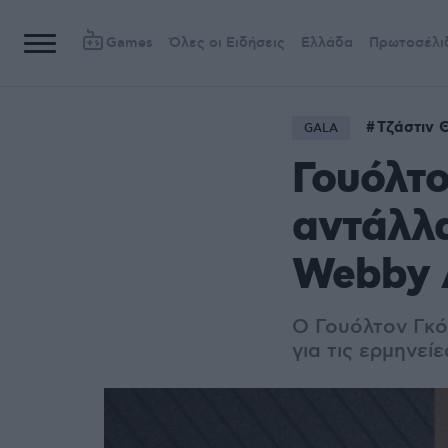
Games
Όλες οι Ειδήσεις
Ελλάδα
Πρωτοσέλι
Τζάστιν 
GALA
Γουόλτο
αντάλλα
Webby A
Ο Γουόλτον Γκό
για τις ερμηνείε