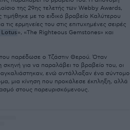
κινς παραλάβει το βραβείο του. Η απονομή
λαίσιο της 29ης τελετής των Webby Awards,
ς τιμήθηκε με το ειδικό βραβείο Καλύτερου
α τις ερμηνείες του στις επιτυχημένες σειρές
 Lotus
», «The Righteous Gemstones» και
 του παρέδωσε ο Τζάστιν Θερού. Όταν
 σκηνή για να παραλάβει το βραβείο του, οι
 αγκαλιάστηκαν, ενώ αντάλλαξαν ένα σύντομο
όμα, μια κίνηση που προκάλεσε έκπληξη, αλλά
ιασμό στους παρευρισκόμενους.