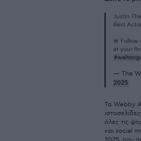
Justin Th
Best Acto
🚨 Follow 
at your fi
#waltong
— The W
2025
Τα Webby A
ιστοσελίδες
όλες τις ψ
και social m
2025, που 