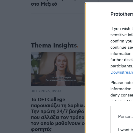
στο Μεξικό
Protothe
If you wish 
sensitive in
confirm you
Thema Insights
continue se
information 
further disc
participants
Downstream 
Please note
information 
30.07.2026, 09:33
deny consent
Το DEI College
in below Go
παρουσιάζει τη Sophia.
Την πρώτη 24/7 βοηθό AI
Persona
που αλλάζει τον τρόπο με
τον οποίο μαθαίνουν οι
φοιτητές
I want t