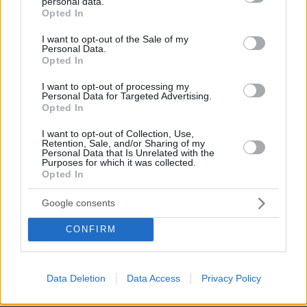
personal data.
grant or deny consent to Google and its third-party tags to
Opted In
12.05.2025, 08:35
use your data for below specified purposes in below Google
Βλέπω αγαπημένα ζευγάρια να μην στεριώνουν.
consent section.
I want to opt-out of the Sale of my
ΑΠΑΝΤΗΣΗ
Personal Data.
Opted In
I want to opt-out of processing my
Γφφδ
Personal Data for Targeted Advertising.
12.05.2025, 05:06
Opted In
Καλά έκανε ο Βασάλος
I want to opt-out of Collection, Use,
ΑΠΑΝΤΗΣΗ
Retention, Sale, and/or Sharing of my
Personal Data that Is Unrelated with the
Purposes for which it was collected.
Opted In
Google consents
555 άστα
12.05.2025, 01:08
CONFIRM
Αυτό που όλες λέτε ότι είναι καλό παιδί στην αρχή
και όταν χωριζετε σκοτωνεστε στα δικαστήρια δεν
μπορώ να το αντιληφθώ ρε παιδί μου....
Data Deletion
Data Access
Privacy Policy
ΑΠΑΝΤΗΣΗ