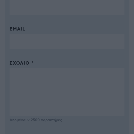
EMAIL
ΣΧΌΛΙΟ *
Απομένουν
2500
χαρακτήρες