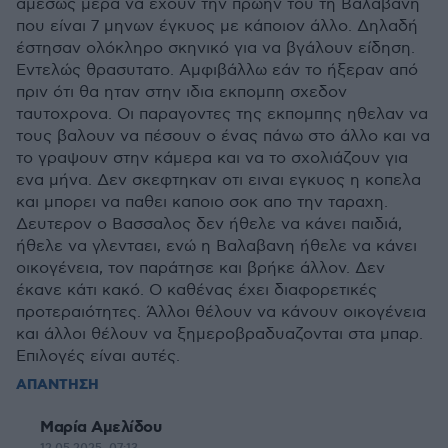
αμέσως μέρα να εχουν την πρώην του τη Βαλαβανη
που είναι 7 μηνων έγκυος με κάποιον άλλο. Δηλαδή
έστησαν ολόκληρο σκηνικό για να βγάλουν είδηση.
Εντελώς θρασυτατο. Αμφιβάλλω εάν το ήξεραν από
πριν ότι θα ηταν στην ιδια εκπομπη σχεδον
ταυτοχρονα. Οι παραγοντες της εκπομπης ηθελαν να
τους βαλουν να πέσουν ο ένας πάνω στο άλλο και να
το γραψουν στην κάμερα και να το σχολιάζουν για
ενα μήνα. Δεν σκεφτηκαν οτι ειναι εγκυος η κοπελα
και μπορει να παθει καποιο σοκ απο την ταραχη.
Δευτερον ο Βασσαλος δεν ήθελε να κάνει παιδιά,
ήθελε να γλενταει, ενώ η Βαλαβανη ήθελε να κάνει
οικογένεια, τον παράτησε και βρήκε άλλον. Δεν
έκανε κάτι κακό. Ο καθένας έχει διαφορετικές
προτεραιότητες. Άλλοι θέλουν να κάνουν οικογένεια
και άλλοι θέλουν να ξημεροβραδυαζονται στα μπαρ.
Επιλογές είναι αυτές.
ΑΠΑΝΤΗΣΗ
Μαρία Αμελίδου