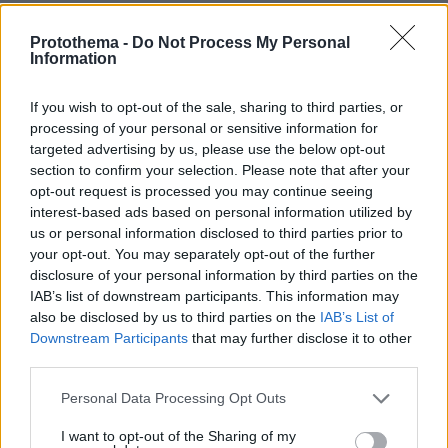
ΣΧΟΛΙΑ
(67)
Protothema -
Do Not Process My Personal
ΠΡΟΣΘΗΚΗ ΣΧΟΛΙΟΥ
Information
If you wish to opt-out of the sale, sharing to third parties, or
processing of your personal or sensitive information for
Δε μας αφορα
targeted advertising by us, please use the below opt-out
12.05.2025, 09:14
section to confirm your selection. Please note that after your
Ο Βασαλος ειναι γκει, γνωστα αυτα στους
opt-out request is processed you may continue seeing
παρικουντες την Ιερουσαλημ.
interest-based ads based on personal information utilized by
ΑΠΑΝΤΗΣΗ
us or personal information disclosed to third parties prior to
your opt-out. You may separately opt-out of the further
disclosure of your personal information by third parties on the
Άκομψο που την κάλεσαν
IAB’s list of downstream participants. This information may
12.05.2025, 09:05
also be disclosed by us to third parties on the
IAB’s List of
άκομψο και που πήγε. Αν ήταν όλα οκ και Σουηδία δε
Downstream Participants
that may further disclose it to other
θα έφευγε ο Βασ την ώρα της συνέντευξης..
third parties.
ΑΠΑΝΤΗΣΗ
Please note that this website/app uses one or more Google
Personal Data Processing Opt Outs
services and may gather and store information including but
not limited to your visit or usage behaviour. You may click to
I want to opt-out of the Sharing of my
Στεναχωριέμαι να