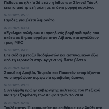
Πέθανε σε ηλικία 26 ετών η influencer Σίντνεϊ Τάουλ
έπειτα από τριετή μάχη με σπάνια μορφή καρκίνου
07.08.2026, 05:00
Γαρίδες γιουβέτσι λεμονάτο
07.08.2026, 04:54
«Έγκλημα πολέμου» ο ισραηλινός βομβαρδισμός που
σκότωσε δημοσιογράφο στον Λίβανο, καταγγέλλουν
τρεις ΜΚΟ
07.08.2026, 04:13
Επεισόδια μεταξύ διαδηλωτών και αστυνομικών έξω
από τη Γερουσία στην Αργεντινή, δείτε βίντεο
07.08.2026, 03:38
Σαουδική Αραβία, Τουρκία και Πακιστάν ετοιμάζονται
να υπογράψουν συμφωνία αμοιβαίας άμυνας
07.08.2026, 03:01
Συνελήφθη πρώην κυβερνήτης πολιτείας του Μεξικού
για την εξαφάνιση των 43 φοιτητών το 2014
07.08.2026, 02:35
Τουλάχιστον 11 τραυματίες σε επιθέσεις των Χούθι στη