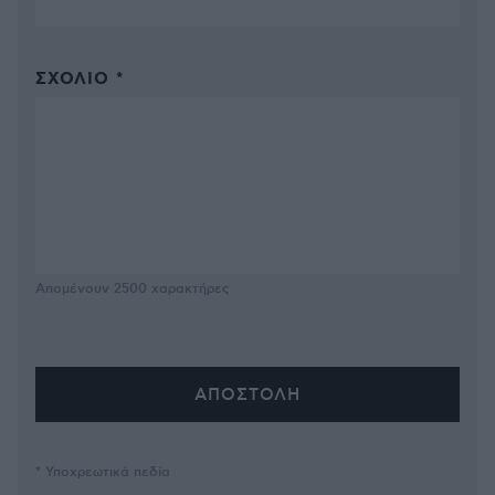
ΣΧΌΛΙΟ *
Απομένουν
2500
χαρακτήρες
* Υποχρεωτικά πεδία