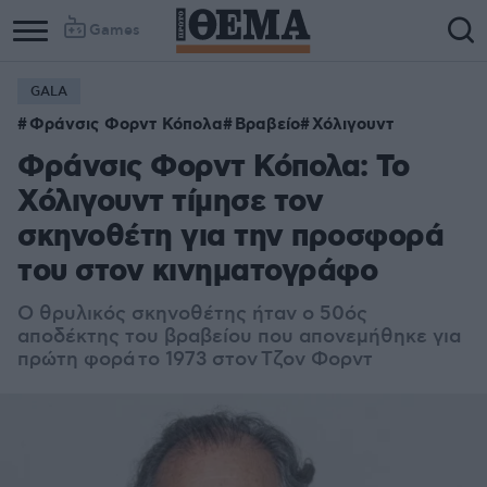
Games
GALA
Column
Column
Φράνσις Φορντ Κόπολα
Βραβείο
Χόλιγουντ
1
2
Φράνσις Φορντ Κόπολα: Το
Χόλιγουντ τίμησε τον
σκηνοθέτη για την προσφορά
του στον κινηματογράφο
Ο θρυλικός σκηνοθέτης ήταν ο 50ός
αποδέκτης του βραβείου που απονεμήθηκε για
πρώτη φορά
το 1973
στον Τζον Φορντ