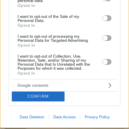
personal data.
grant or deny consent to Google and its third-party tags to
Opted In
use your data for below specified purposes in below Google
consent section.
ΤΑ ΠΙΟ ΔΗΜΟΦΙΛΗ
I want to opt-out of the Sale of my
Personal Data.
Opted In
I want to opt-out of processing my
Personal Data for Targeted Advertising.
Opted In
I want to opt-out of Collection, Use,
Retention, Sale, and/or Sharing of my
Personal Data that Is Unrelated with the
Purposes for which it was collected.
Opted In
Google consents
CONFIRM
Data Deletion
Data Access
Privacy Policy