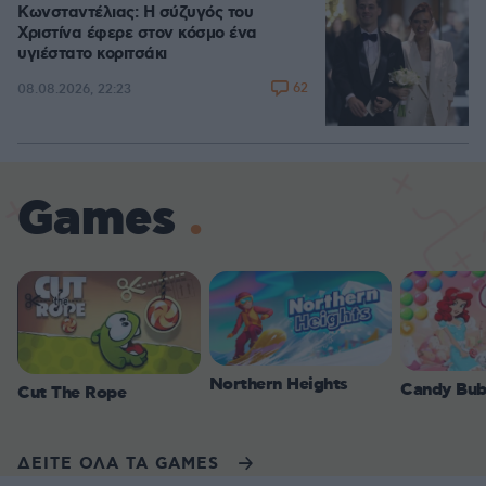
Κωνσταντέλιας: Η σύζυγός του
Χριστίνα έφερε στον κόσμο ένα
υγιέστατο κοριτσάκι
62
08.08.2026, 22:23
Games
Northern Heights
Candy Bub
Cut The Rope
ΔΕΙΤΕ ΟΛΑ ΤΑ GAMES