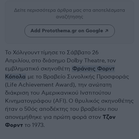
Δείτε περισσότερα άρθρα μας
στα αποτελέσματα
αναζήτησης
Add Protothema.gr on Google
Το Χόλιγουντ τίμησε
το Σάββατο 26
Απριλίου,
σ
το διάσημο Dolby Theatre,
τον
εμβληματικό σκηνοθέτη
Φράνσις Φορντ
Κόπολα
με το Βραβείο Συνολικής Προσφοράς
(Life Achievement Award), την ανώτατη
διάκριση του Αμερικανικού Ινστιτούτου
Κινηματογράφου (AFI).
Ο θρυλικός σκηνοθέτης
ήταν ο 50ός αποδέκτης του βραβείου που
Τζον
απονεμήθηκε για πρώτη φορά στον
Φορντ
το 1973.