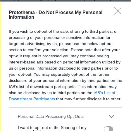
κατόχους ηλεκτρικών πατινιών: Κράνος και γιλέκο,
διαφορετικά τσουχτερά πρόστιμα
Protothema -
Do Not Process My Personal
Information
09.08.2026, 04:00
Μαζικός γάμος 1.500 ζευγαριών στη Νιγηρία
If you wish to opt-out of the sale, sharing to third parties, or
09.08.2026, 03:05
processing of your personal or sensitive information for
Τουλάχιστον τρεις νεκροί και πολλοί τραυματίες
targeted advertising by us, please use the below opt-out
εξαιτίας ρωσικών πληγμάτων στην Ουκρανία
section to confirm your selection. Please note that after your
opt-out request is processed you may continue seeing
09.08.2026, 02:46
Συναγερμός στην Έδεσσα για την εξαφάνιση 31χρονου
interest-based ads based on personal information utilized by
us or personal information disclosed to third parties prior to
09.08.2026, 02:08
your opt-out. You may separately opt-out of the further
«Δώρο» 1 δισ. δολαρίων στη Κολομβία από τις ΗΠΑ
disclosure of your personal information by third parties on the
μετά την ορκωμοσία του νέου τραμπικού προέδρου
IAB’s list of downstream participants. This information may
09.08.2026, 01:31
also be disclosed by us to third parties on the
IAB’s List of
Τουλάχιστον 22 νεκροί κατά τη σύγκρουση δύο
Downstream Participants
that may further disclose it to other
λεωφορείων στον Νίγηρα
third parties.
Please note that this website/app uses one or more Google
Personal Data Processing Opt Outs
ΔΕΙΤΕ ΟΛΕΣ ΤΙΣ ΕΙΔΗΣΕΙΣ
services and may gather and store information including but
not limited to your visit or usage behaviour. You may click to
I want to opt-out of the Sharing of my