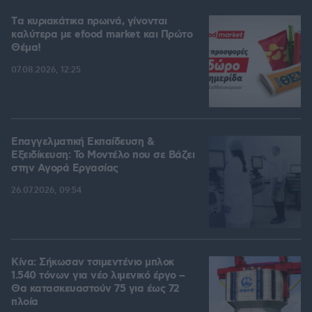
Tα κυριακάτικα πρωινά, γίνονται
καλύτερα με efood market και Πρώτο
Θέμα!
07.08.2026, 12:25
Επαγγελματική Εκπαίδευση &
Εξειδίκευση: Το Mοντέλο που σε Bάζει
στην Aγορά Eργασίας
26.07.2026, 09:54
Κίνα: Σήκωσαν τσιμεντένιο μπλοκ
1.540 τόνων για νέο λιμενικό έργο –
Θα κατασκευαστούν 75 για έως 72
πλοία