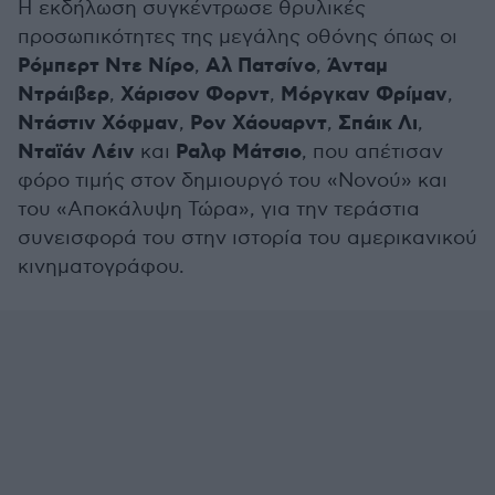
Η εκδήλωση συγκέντρωσε θρυλικές
προσωπικότητες της μεγάλης οθόνης όπως οι
Ρόμπερτ Ντε Νίρο
Αλ Πατσίνο
Άνταμ
,
,
Ντράιβερ
Χάρισον Φορντ
Μόργκαν Φρίμαν
,
,
,
Ντάστιν Χόφμαν
Ρον Χάουαρντ
Σπάικ Λι
,
,
,
Νταϊάν Λέιν
Ραλφ Μάτσιο
και
, που απέτισαν
φόρο τιμής στον δημιουργό του «Νονού» και
του «Αποκάλυψη Τώρα», για την τεράστια
συνεισφορά του στην ιστορία του αμερικανικού
κινηματογράφου.