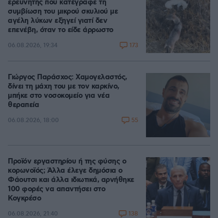
ερευνητής που κατέγραφε τη
συμβίωση του μικρού σκυλιού με
αγέλη λύκων εξηγεί γιατί δεν
επενέβη, όταν το είδε άρρωστο
173
06.08.2026, 19:34
Γιώργος Παράσχος: Χαμογελαστός,
δίνει τη μάχη του με τον καρκίνο,
μπήκε στο νοσοκομείο για νέα
θεραπεία
55
06.08.2026, 18:00
Προϊόν εργαστηρίου ή της φύσης ο
κορωνοϊός; Άλλα έλεγε δημόσια ο
Φάουτσι και άλλα ιδιωτικά, αρνήθηκε
100 φορές να απαντήσει στο
Κογκρέσο
138
06.08.2026, 21:40