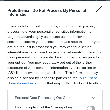
Protothema -
Do Not Process My Personal
Information
If you wish to opt-out of the sale, sharing to third parties, or
processing of your personal or sensitive information for
targeted advertising by us, please use the below opt-out
section to confirm your selection. Please note that after your
opt-out request is processed you may continue seeing
interest-based ads based on personal information utilized by
us or personal information disclosed to third parties prior to
your opt-out. You may separately opt-out of the further
disclosure of your personal information by third parties on the
IAB’s list of downstream participants. This information may
also be disclosed by us to third parties on the
IAB’s List of
Downstream Participants
that may further disclose it to other
06.08.2026, 23:17
third parties.
Στη ΓΑΔΑ κρατείται η 46χρονη που κατηγορείται
Please note that this website/app uses one or more Google
για την επίθεση στη Marfin, δείτε βίντεο και
Personal Data Processing Opt Outs
services and may gather and store information including but
φωτογραφίες
not limited to your visit or usage behaviour. You may click to
I want to opt-out of the Sharing of my