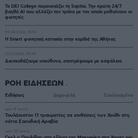
Το DEI College παρουσιάζει τη Sophia. Την πρώτη 24/7
βοηθό AI που αλλάζει τον τρόπο με τον οποίο μαθαίνουν οι
φοιτητές
03.08.2026, 10:56
Η Smart φοιτητική κατοικία στην καρδιά της Αθήνας
29.07.2026, 09:39
Διασκεδάζουμε υπεύθυνα, επιστρέφουμε με ασφάλεια
ΡΟΗ ΕΙΔΗΣΕΩΝ
Ειδήσεις
Δημοφιλή
Σχολιασμένα
πριν 8 λεπτά
Τουλάχιστον 11 τραυματίες σε επιθέσεις των Χούθι στη
νότια Σαουδική Αραβία
πριν 33 λεπτά
Γκολ ο Παυλίδης στη εξάρα της Μπενφίκα στη Χαρτς και