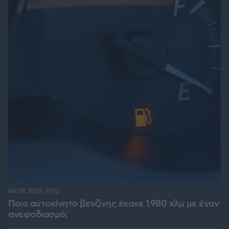
06.08.2026, 19:12
Ποιο αυτοκίνητο βενζίνης έκανε 1.980 χλμ με έναν
ανεφοδιασμό;