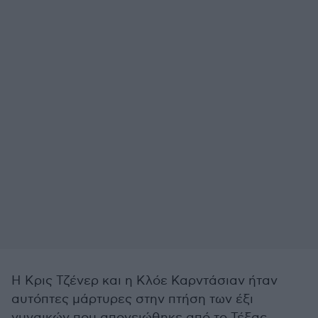
H Κρις Τζένερ και η Κλόε Καρντάσιαν ήταν
αυτόπτες μάρτυρες στην πτήση των έξι
γυναικών που απογειώθηκε από το Τέξας.