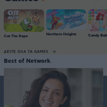
Northern Heights
Candy Bub
Cut The Rope
ΔΕΙΤΕ ΟΛΑ ΤΑ GAMES
Best of Network