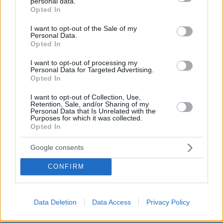
personal data.
grant or deny consent to Google and its third-party tags to
Opted In
use your data for below specified purposes in below Google
consent section.
I want to opt-out of the Sale of my
Personal Data.
Opted In
I want to opt-out of processing my
Personal Data for Targeted Advertising.
Opted In
I want to opt-out of Collection, Use,
Retention, Sale, and/or Sharing of my
Personal Data that Is Unrelated with the
Purposes for which it was collected.
Opted In
Google consents
CONFIRM
Data Deletion
Data Access
Privacy Policy