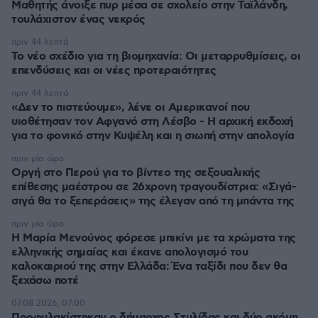
Μαθητής άνοιξε πυρ μέσα σε σχολείο στην Ταϊλάνδη,
τουλάχιστον ένας νεκρός
πριν 44 λεπτά
Το νέο σχέδιο για τη βιομηχανία: Οι μεταρρυθμίσεις, οι
επενδύσεις και οι νέες προτεραιότητες
πριν 44 λεπτά
«Δεν το πιστεύουμε», λένε οι Αμερικανοί που
υιοθέτησαν τον Αφγανό στη Λέσβο - Η αρχική εκδοχή
για το φονικό στην Κυψέλη και η σιωπή στην απολογία
πριν μία ώρα
Οργή στο Περού για το βίντεο της σεξουαλικής
επίθεσης μαέστρου σε 26χρονη τραγουδίστρια: «Σιγά-
σιγά θα το ξεπεράσεις» της έλεγαν από τη μπάντα της
πριν μία ώρα
Η Μαρία Μενούνος φόρεσε μπικίνι με τα χρώματα της
ελληνικής σημαίας και έκανε απολογισμό του
καλοκαιριού της στην Ελλάδα: Ένα ταξίδι που δεν θα
ξεχάσω ποτέ
07.08.2026, 07:00
Προφυλακίστηκαν ο δήμαρχος Στυλίδας και δύο ακόμη