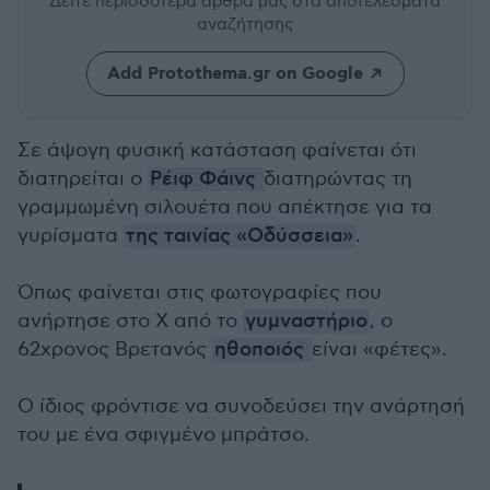
Δείτε περισσότερα άρθρα μας
στα αποτελέσματα
αναζήτησης
Add Protothema.gr on Google
Σε άψογη φυσική κατάσταση φαίνεται ότι
διατηρείται ο
Ρέιφ Φάινς
διατηρώντας τη
γραμμωμένη σιλουέτα που απέκτησε για τα
γυρίσματα
της ταινίας «Οδύσσεια»
.
Όπως φαίνεται στις φωτογραφίες που
ανήρτησε στο Χ από το
γυμναστήριο
, ο
62χρονος Βρετανός
ηθοποιός
είναι «φέτες».
Ο ίδιος φρόντισε να συνοδεύσει την ανάρτησή
του με ένα σφιγμένο μπράτσο.