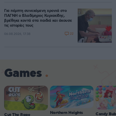
Για πέμπτη συνεχόμενη χρονιά στο
ΠΑΓΝΗ ο Βλαδίμηρος Κυριακίδης,
βρέθηκε κοντά στα παιδιά και άκουσε
τις ιστορίες τους
22
06.08.2026, 17:38
Games
Northern Heights
Candy Bub
Cut The Rope