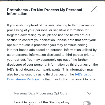
ΣΧΌΛΙΟ *
Protothema -
Do Not Process My Personal
Information
If you wish to opt-out of the sale, sharing to third parties, or
processing of your personal or sensitive information for
targeted advertising by us, please use the below opt-out
section to confirm your selection. Please note that after your
opt-out request is processed you may continue seeing
Απομένουν
2500
χαρακτήρες
interest-based ads based on personal information utilized by
us or personal information disclosed to third parties prior to
your opt-out. You may separately opt-out of the further
disclosure of your personal information by third parties on the
IAB’s list of downstream participants. This information may
also be disclosed by us to third parties on the
IAB’s List of
Downstream Participants
that may further disclose it to other
third parties.
* Υποχρεωτικά πεδία
Please note that this website/app uses one or more Google
Personal Data Processing Opt Outs
services and may gather and store information including but
not limited to your visit or usage behaviour. You may click to
I want to opt-out of the Sharing of my