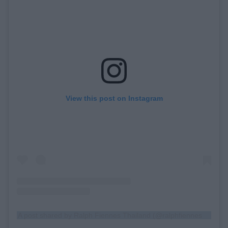
View this post on Instagram
A post shared by Ralph Fiennes Thailand (@ralphfiennes_thaifans)