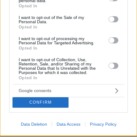
ΡΟΗ ΕΙΔΗΣΕΩΝ
personal data.
grant or deny consent to Google and its third-party tags to
Opted In
use your data for below specified purposes in below Google
Ειδήσεις
Δημοφιλή
Σχολιασμένα
consent section.
I want to opt-out of the Sale of my
Personal Data.
Opted In
πριν 13 λεπτά
Συγκλονιστικό βίντεο από χειρουργείο την ώρα του
σεισμού των 7,1R στην Ιαπωνία: Τα πάντα κλυδωνίζονται,
I want to opt-out of processing my
Personal Data for Targeted Advertising.
δύο προσπάθησαν να προστατεύσουν τον ασθενή
Opted In
πριν 19 λεπτά
I want to opt-out of Collection, Use,
Οι τελευταίες ημέρες του κουταβιού που ζούσε με
Retention, Sale, and/or Sharing of my
λύκους στην Κεντρική Μακεδονία - Γιατί δεν
Personal Data that Is Unrelated with the
Purposes for which it was collected.
περισυνελέγη
Opted In
πριν 22 λεπτά
Μπορεί ο γιος του Χατζιδάκι να απαγορεύσει στον
Google consents
Μητσιά να τραγουδάει τον «Γιάννη τον φονιά»; Πού
σταματάει ο νόμος για τα πνευματικά δικαιώματα
CONFIRM
πριν 24 λεπτά
Πετρέλαιο: Πιάνει και πάλι τα 83 δολάρια το Brent μετά
το σχέδιο του Ιράν για τα Στενά του Ορμούζ
Data Deletion
Data Access
Privacy Policy
πριν 26 λεπτά