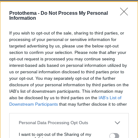
και τον Κόσμο, τη στιγμή που συμβαίνουν, στο
Protothema.gr
Protothema -
Do Not Process My Personal
Information
Σχετικά Άρθρα
If you wish to opt-out of the sale, sharing to third parties, or
processing of your personal or sensitive information for
targeted advertising by us, please use the below opt-out
section to confirm your selection. Please note that after your
opt-out request is processed you may continue seeing
interest-based ads based on personal information utilized by
us or personal information disclosed to third parties prior to
your opt-out. You may separately opt-out of the further
disclosure of your personal information by third parties on the
IAB’s list of downstream participants. This information may
also be disclosed by us to third parties on the
IAB’s List of
Downstream Participants
that may further disclose it to other
third parties.
Please note that this website/app uses one or more Google
Personal Data Processing Opt Outs
services and may gather and store information including but
not limited to your visit or usage behaviour. You may click to
I want to opt-out of the Sharing of my