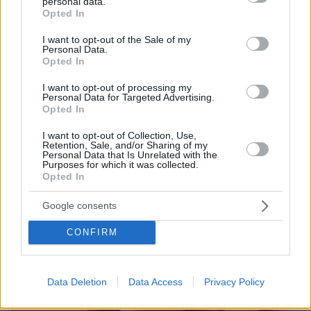
personal data.
grant or deny consent to Google and its third-party tags to
Opted In
use your data for below specified purposes in below Google
consent section.
I want to opt-out of the Sale of my
Personal Data.
Opted In
31.03.2025, 12:41
Θοδωρής Μαραντίνης και Σίσσυ Χρηστίδου στο δικαστήριο
I want to opt-out of processing my
για τη συνεπιμέλεια των παιδιών τους
Personal Data for Targeted Advertising.
Opted In
I want to opt-out of Collection, Use,
Thema Insights
Retention, Sale, and/or Sharing of my
Personal Data that Is Unrelated with the
Purposes for which it was collected.
Opted In
Google consents
CONFIRM
Data Deletion
Data Access
Privacy Policy