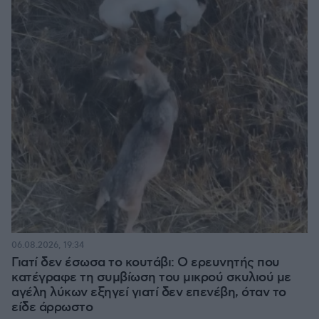
06.08.2026, 19:34
Γιατί δεν έσωσα το κουτάβι: Ο ερευνητής που
κατέγραφε τη συμβίωση του μικρού σκυλιού με
αγέλη λύκων εξηγεί γιατί δεν επενέβη, όταν το
είδε άρρωστο