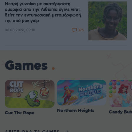
Νεαρή γυναίκα με ακατέργαστη
ομορφιά από την Αιθιοπία έγινε viral,
δείτε την εντυπωσιακή μεταμόρφωσή
της από μακιγιέρ
376
06.08.2026, 09:18
Games
Northern Heights
Candy Bub
Cut The Rope