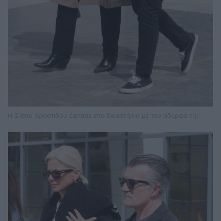
Η Σίσσυ Χρηστίδου έφτασε στο δικαστήριο με τον αδερφό της