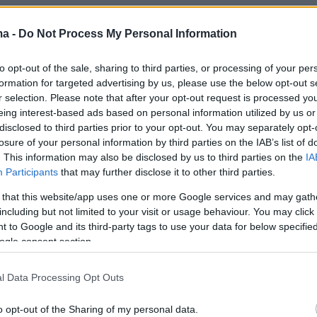
ς, Γιάννη Χρηστίδη, καθώς και τη Χριστίνα
τον Παύλο Σταματόπουλο, εισήλθε στην
ma -
Do Not Process My Personal Information
δικαστηρίου, όπου θα εξεταστεί το αίτημα του
to opt-out of the sale, sharing to third parties, or processing of your per
υ της για τη συνεπιμέλεια των δύο παιδιών
formation for targeted advertising by us, please use the below opt-out s
r selection. Please note that after your opt-out request is processed y
eing interest-based ads based on personal information utilized by us or
disclosed to third parties prior to your opt-out. You may separately opt-
ρια επέλεξε να μην κάνει δηλώσεις, αλλά
losure of your personal information by third parties on the IAB’s list of
στο να στείλει φιλιά στην εκπομπή Super
. This information may also be disclosed by us to third parties on the
IA
Participants
that may further disclose it to other third parties.
 that this website/app uses one or more Google services and may gath
r(eexbs1jkdkewvzn, v-d8ucjg3t1l09)
including but not limited to your visit or usage behaviour. You may click 
 to Google and its third-party tags to use your data for below specifi
ogle consent section.
 μίλησε o δικηγόρος του Θοδωρή Μαραντίνη,
l Data Processing Opt Outs
υγγάρης
, ο οποίος αναφέρθηκε στο πρώην
ίζοντας πως έχουν και οι δύο μεγάλη αγάπη για
o opt-out of the Sharing of my personal data.