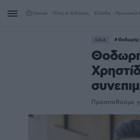
Games
Όλες οι Ειδήσεις
Ελλάδα
Πρωτοσέλι
Θοδωρής
GALA
Θοδωρή
Χρηστίδ
συνεπιμ
Προσπαθούμε γι