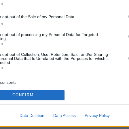
ς. Τόνισε μάλιστα, πως σε σχέση με άλλα
In
Θοδωρής Μαραντίνης και η Σίσσυ Χρηστίδου
o opt-out of the Sale of my Personal Data.
ρα συνεννοήσιμοι σε ό,τι αφορά τη νομική
In
.
«Η αλήθεια είναι ότι από τη δική μου εμπειρία
to opt-out of processing my Personal Data for Targeted
γονείς αγαπάνε πολύ τα παιδιά τους. Είναι και 
ing.
In
κά συνεννοήσιμοι σε σχέση με άλλα ζευγάρια.
 οι δύο γονείς τσακώνονται, ακούγονται πολλά
o opt-out of Collection, Use, Retention, Sale, and/or Sharing
ersonal Data that Is Unrelated with the Purposes for which it
ν ούτε τους γονείς, ούτε τα παιδιά»,
σημείωσ
lected.
In
κά.
consents
εσε:
«Το 2019 το πρώην ζευγάρι είχε υπογράψε
 συμφωνητικό που καθόριζε τις λεπτομέρειες τ
CONFIRM
 των δυο παιδιών με τους γονείς και στο πόσο
 ο καθένας, ωστόσο διαφωνούν σε κάποιες
Data Deletion
Data Access
Privacy Policy
».