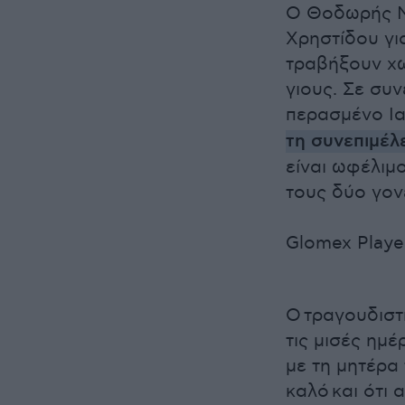
Ο Θοδωρής Μα
Χρηστίδου γι
τραβήξουν χω
γιους. Σε συ
περασμένο Ι
τη συνεπιμέλ
είναι ωφέλιμο
τους δύο γονε
Glomex Playe
Ο τραγουδιστή
τις μισές ημέ
με τη μητέρα 
καλό και ότι 