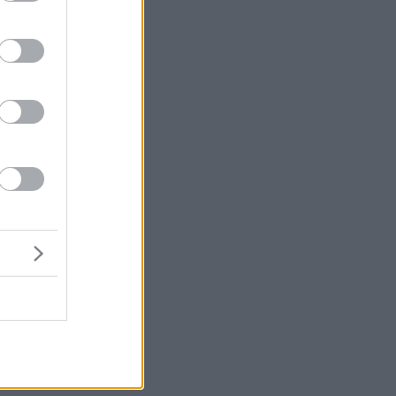
,
οι
ε
ι
ης