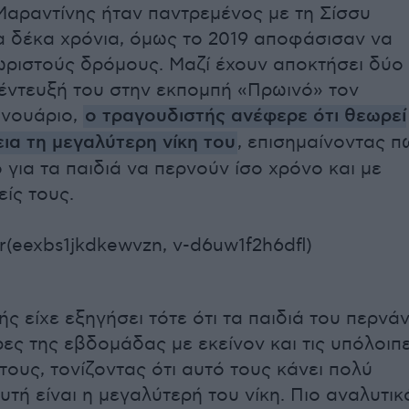
ραντίνης ήταν παντρεμένος με τη Σίσσυ
α δέκα χρόνια, όμως το 2019 αποφάσισαν να
ριστούς δρόμους. Μαζί έχουν αποκτήσει δύο
νέντευξή του στην εκπομπή «Πρωινό» τον
ανουάριο,
ο τραγουδιστής ανέφερε ότι θεωρεί
εια τη μεγαλύτερη νίκη του
, επισημαίνοντας π
 για τα παιδιά να περνούν ίσο χρόνο και με
ίς τους.
r(eexbs1jkdkewvzn, v-d6uw1f2h6dfl)
ς είχε εξηγήσει τότε ότι τα παιδιά του περνά
ρες της εβδομάδας με εκείνον και τις υπόλοιπ
τους, τονίζοντας ότι αυτό τους κάνει πολύ
αυτή είναι η μεγαλύτερή του νίκη. Πιο αναλυτικ