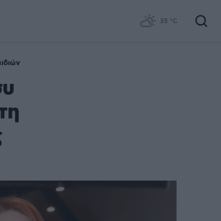
35
°C
αιδιών
συ
τη
ς