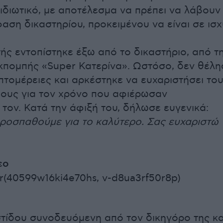
 ιδιωτικό, με αποτέλεσμα να πρέπει να λάβουν
αση δικαστηρίου, προκειμένου να είναι σε ισχ
ής εντοπίστηκε έξω από το δικαστήριο, από τ
κπομπής «Super Κατερίνα». Ωστόσο, δεν θέλη
επτομέρειες και αρκέστηκε να ευχαριστήσει το
ους για τον χρόνο που αφιέρωσαν
 τον. Κατά την άφιξή του, δήλωσε ευγενικά:
ροσπαθούμε για το καλύτερο. Σας ευχαριστώ
εο
r(40599w16ki4e70hs, v-d8ua3rf50r8p)
τίδου συνοδευόμενη από τον δικηγόρο της κα