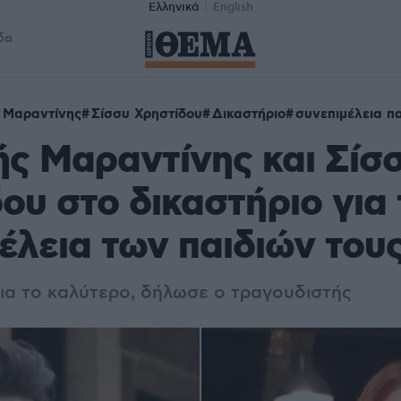
Ελληνικά
English
δα
 Μαραντίνης
Σίσσυ Χρηστίδου
Δικαστήριο
συνεπιμέλεια π
ς Μαραντίνης και Σίσ
ου στο δικαστήριο για 
έλεια των παιδιών του
α το καλύτερο, δήλωσε ο τραγουδιστής