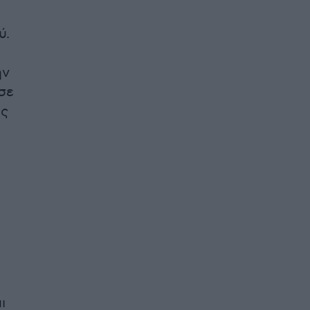
ύ.
ην
σε
υς
ι