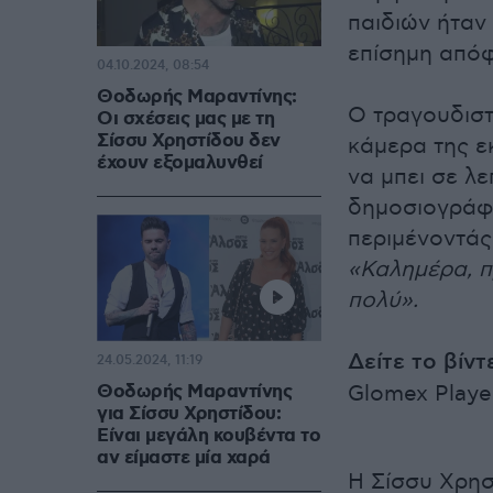
παιδιών ήταν
επίσημη απόφ
04.10.2024, 08:54
Θοδωρής Μαραντίνης:
Ο τραγουδιστ
Οι σχέσεις μας με τη
Σίσσυ Χρηστίδου δεν
κάμερα της ε
έχουν εξομαλυνθεί
να μπει σε λ
δημοσιογράφ
περιμένοντάς
«Καλημέρα, π
πολύ».
Δείτε το βίντ
24.05.2024, 11:19
Θοδωρής Μαραντίνης
Glomex Playe
για Σίσσυ Χρηστίδου:
Είναι μεγάλη κουβέντα το
αν είμαστε μία χαρά
Η Σίσσυ Χρησ