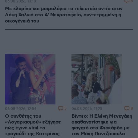
8
06.08.2026, 13:10
Με κλαρίνα και μοιρολόγια το τελευταίο αντίο στον
Λάκη Χαλκιά στο A' Νεκροταφείο, συντετριμμένη η
οικογένειά του
5
8
06.08.2026, 12:54
06.08.2026, 11:25
Ο συνθέτης του
Βίντεο: Η Ελένη Μενεγάκη
«Λογαριασμού» εξήγησε
απαθανατίστηκε για
πώς έγινε viral το
φαγητό στο Φισκάρδο με
τραγούδι της Κατερίνας
τον Μάκη Παντζόπουλο