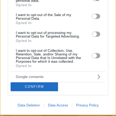
personal data.
grant or deny consent to Google and its third-party tags to
αυτοκίνητο
Opted In
use your data for below specified purposes in below Google
consent section.
I want to opt-out of the Sale of my
Personal Data.
Opted In
I want to opt-out of processing my
Personal Data for Targeted Advertising.
Opted In
I want to opt-out of Collection, Use,
Retention, Sale, and/or Sharing of my
Personal Data that Is Unrelated with the
Purposes for which it was collected.
Opted In
Google consents
CONFIRM
Data Deletion
Data Access
Privacy Policy