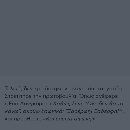
Τελικά, δεν χρειάστηκε να κάνει τίποτα, γιατί η
Στριπ
πήρε την πρωτοβουλία. Όπως ανέφερε
η
Εύα Λονγκόρια:
«
Καθώς λέω: "Όχι, δεν θα το
κάνω", ακούω ξαφνικά: "Ξαδέρφη! Ξαδέρφη!"»,
και πρόσθεσε
: «Και έμεινα άφωνη
!»