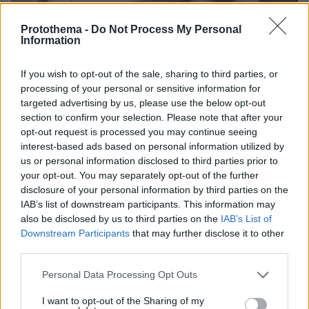
Protothema -
Do Not Process My Personal
Information
If you wish to opt-out of the sale, sharing to third parties, or
processing of your personal or sensitive information for
targeted advertising by us, please use the below opt-out
section to confirm your selection. Please note that after your
opt-out request is processed you may continue seeing
interest-based ads based on personal information utilized by
us or personal information disclosed to third parties prior to
your opt-out. You may separately opt-out of the further
disclosure of your personal information by third parties on the
IAB’s list of downstream participants. This information may
also be disclosed by us to third parties on the
IAB’s List of
Downstream Participants
that may further disclose it to other
third parties.
06.08.2026, 12:10
Please note that this website/app uses one or more Google
Personal Data Processing Opt Outs
Πήγαν να κλέψουν καλώδια στον Άγιο Στέφανο, ο
services and may gather and store information including but
ένας έπαθε ηλεκτροπληξία και έπεσε από ύψος, οι
not limited to your visit or usage behaviour. You may click to
I want to opt-out of the Sharing of my
δύο συνεργοί του τον παράτησαν νεκρό σε