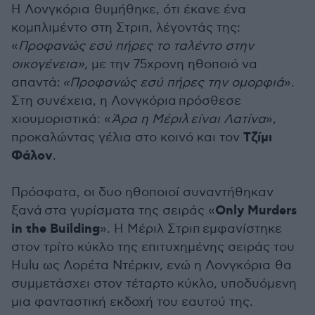
Η
Λονγκόρια
θυμήθηκε, ότι έκανε ένα
κομπλιμέντο στη
Στριπ
, λέγοντάς της:
«
Προφανώς εσύ πήρες το ταλέντο στην
οικογένεια»,
με την 75χρονη ηθοποιό να
απαντά:
«Προφανώς εσύ πήρες την ομορφιά
».
Στη συνέχεια, η
Λονγκόρια
πρόσθεσε
χιουμοριστικά: «
Άρα η
Μέριλ
είναι Λατίνα
»,
Τζίμι
προκαλώντας γέλια στο κοινό και τον
Φάλον
.
Πρόσφατα, οι δυο ηθοποιοί συναντήθηκαν
Only Murders
ξανά
στα γυρίσματα της σειράς «
in the Building
». Η
Μέριλ Στριπ
εμφανίστηκε
στον τρίτο κύκλο της επιτυχημένης σειράς του
Hulu ως Λορέτα Ντέρκιν, ενώ η
Λονγκόρια
θα
συμμετάσχει στον τέταρτο κύκλο, υποδυόμενη
μια φανταστική εκδοχή του εαυτού της.