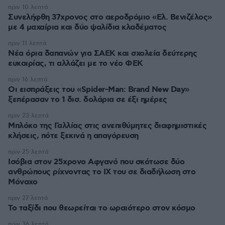
πριν 10 λεπτά
Συνελήφθη 37χρονος στο αεροδρόμιο «Ελ. Βενιζέλος»
με 4 μαχαίρια και δύο ψαλίδια κλαδέματος
πριν 11 λεπτά
Νέα όρια δαπανών για ΣΑΕΚ και σχολεία δεύτερης
ευκαιρίας, τι αλλάζει με το νέο ΦΕΚ
πριν 16 λεπτά
Οι εισπράξεις του «Spider-Man: Brand New Day»
ξεπέρασαν το 1 δισ. δολάρια σε έξι ημέρες
πριν 23 λεπτά
Μπλόκο της Γαλλίας στις ανεπιθύμητες διαφημιστικές
κλήσεις, πότε ξεκινά η απαγόρευση
πριν 25 λεπτά
Ισόβια στον 25χρονο Αφγανό που σκότωσε δύο
ανθρώπους ρίχνοντας το ΙΧ του σε διαδήλωση στο
Μόναχο
πριν 27 λεπτά
Το ταξίδι που θεωρείται το ωραιότερο στον κόσμο
πριν 36 λεπτά