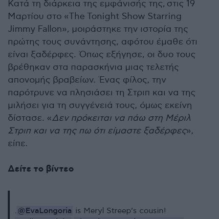
Κατά τη διάρκεια της εμφάνισής της
,
στις 19
Μαρτίου στο «The Tonight Show Starring
Jimmy Fallon», μοιράστηκε την ιστορία της
πρώτης τους συνάντησης, αφότου έμαθε ότι
είναι ξαδέρφες. Όπως εξήγησε, οι δυο τους
βρέθηκαν στα παρασκήνια μιας τελετής
απονομής βραβείων. Ένας φίλος, την
παρότρυνε να πλησιάσει τη Στριπ και να της
μιλήσει για τη συγγένειά τους, όμως εκείνη
δίστασε. «
Δεν πρόκειται να πάω στη
Μέριλ
Στριπ
και να της πω ότι είμαστε ξαδέρφες
»,
είπε.
Δείτε το βίντεο
@EvaLongoria
.
is Meryl Streep’s cousin!