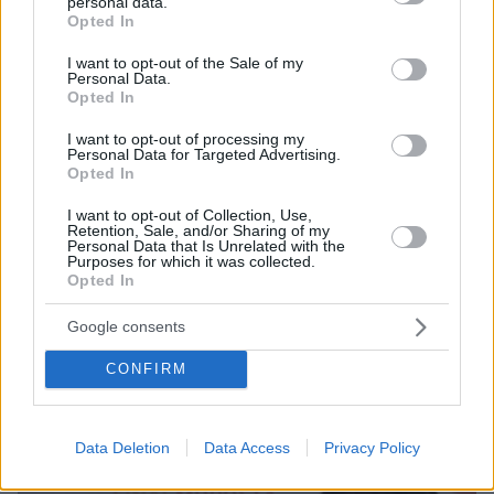
personal data.
grant or deny consent to Google and its third-party tags to
Opted In
use your data for below specified purposes in below Google
consent section.
I want to opt-out of the Sale of my
Personal Data.
Opted In
I want to opt-out of processing my
Personal Data for Targeted Advertising.
Opted In
I want to opt-out of Collection, Use,
Retention, Sale, and/or Sharing of my
Personal Data that Is Unrelated with the
Purposes for which it was collected.
Opted In
Google consents
18.02.2023, 15:31
CONFIRM
«Λύγισε» ο Πύρρος Δήμας για την απώλεια της γυναίκας
του
Data Deletion
Data Access
Privacy Policy