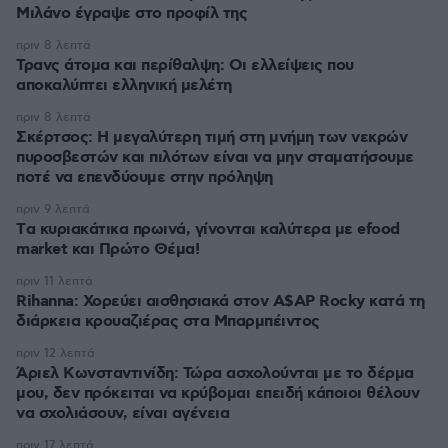
Μιλάνο έγραψε στο προφίλ της
πριν 8 λεπτά
Τρανς άτομα και περίθαλψη: Οι ελλείψεις που
αποκαλύπτει ελληνική μελέτη
πριν 8 λεπτά
Σκέρτσος: Η μεγαλύτερη τιμή στη μνήμη των νεκρών
πυροσβεστών και πιλότων είναι να μην σταματήσουμε
ποτέ να επενδύουμε στην πρόληψη
πριν 9 λεπτά
Tα κυριακάτικα πρωινά, γίνονται καλύτερα με efood
market και Πρώτο Θέμα!
πριν 11 λεπτά
Rihanna: Χορεύει αισθησιακά στον A$AP Rocky κατά τη
διάρκεια κρουαζιέρας στα Μπαρμπέιντος
πριν 12 λεπτά
Άριελ Κωνσταντινίδη: Τώρα ασχολούνται με το δέρμα
μου, δεν πρόκειται να κρύβομαι επειδή κάποιοι θέλουν
να σχολιάσουν, είναι αγένεια
πριν 17 λεπτά