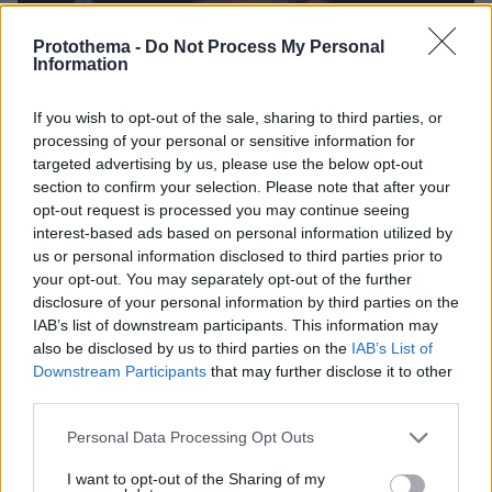
Protothema -
Do Not Process My Personal
Information
If you wish to opt-out of the sale, sharing to third parties, or
processing of your personal or sensitive information for
targeted advertising by us, please use the below opt-out
section to confirm your selection. Please note that after your
opt-out request is processed you may continue seeing
interest-based ads based on personal information utilized by
us or personal information disclosed to third parties prior to
12.03.2024, 07:42
your opt-out. You may separately opt-out of the further
Πύρρος Δήμας: Η συγκίνηση για την Αναστασία που έφυγε
disclosure of your personal information by third parties on the
το 2018 και η... τηλεόραση που θα πάρει για να μην κάνει
IAB’s list of downstream participants. This information may
6ο παιδί
also be disclosed by us to third parties on the
IAB’s List of
Downstream Participants
that may further disclose it to other
third parties.
Please note that this website/app uses one or more Google
Personal Data Processing Opt Outs
services and may gather and store information including but
not limited to your visit or usage behaviour. You may click to
I want to opt-out of the Sharing of my