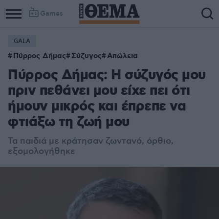
Games
GALA
Column
Column
Πύρρος Δήμας
Σύζυγος
Απώλεια
1
2
Πύρρος Δήμας: Η σύζυγός μου
πριν πεθάνει μου είχε πει ότι
ήμουν μικρός και έπρεπε να
φτιάξω τη ζωή μου
Τα παιδιά με κράτησαν ζωντανό, όρθιο,
εξομολογήθηκε