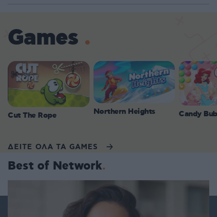
Games
Northern Heights
Candy Bub
Cut The Rope
ΔΕΙΤΕ ΟΛΑ ΤΑ GAMES
Best of Network