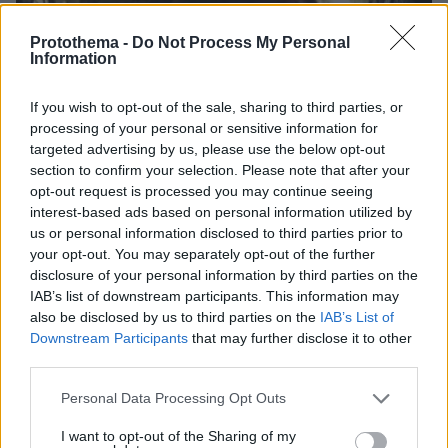
Protothema -
Do Not Process My Personal
Information
If you wish to opt-out of the sale, sharing to third parties, or
processing of your personal or sensitive information for
targeted advertising by us, please use the below opt-out
section to confirm your selection. Please note that after your
opt-out request is processed you may continue seeing
08.08.2026, 08:57
interest-based ads based on personal information utilized by
Το «σκουλήκι του διαβόλου» που ζει 1,3 χιλιόμετρα
us or personal information disclosed to third parties prior to
κάτω από τη Γη και αλλάζει όσα γνωρίζαμε για τη
your opt-out. You may separately opt-out of the further
ζωή: «Οι άνθρωποι δεν κυβερνάμε τον κόσμο»
disclosure of your personal information by third parties on the
IAB’s list of downstream participants. This information may
also be disclosed by us to third parties on the
IAB’s List of
Downstream Participants
that may further disclose it to other
third parties.
Please note that this website/app uses one or more Google
Personal Data Processing Opt Outs
services and may gather and store information including but
not limited to your visit or usage behaviour. You may click to
I want to opt-out of the Sharing of my