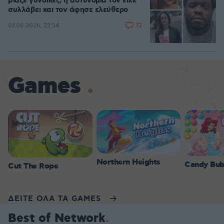
βίαζε γυναίκες, η αστυνομία τον είχε
συλλάβει και τον άφησε ελεύθερο
72
07.08.2026, 22:54
Games
Northern Heights
Candy Bub
Cut The Rope
ΔΕΙΤΕ ΟΛΑ ΤΑ GAMES
Best of Network