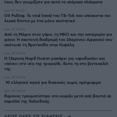
ίσως δεν γνωρίζατε για αυτά τα υπέροχα πλάσματα
πριν 15 λεπτά
Oil Pulling: To viral trend του Tik-Tok που υπόσχεται πιο
λευκά δόντια με ένα μόνο συστατικό
πριν 27 λεπτά
Από τη Μόρια στον γάμο, τη ΜΚΟ και την κατηγορία για
φόνο: Η σκοτεινή διαδρομή του 26χρονου Αφγανού που
σκότωσε τη Βρετανίδα στην Κυψέλη
πριν 29 λεπτά
Η 13χρονη Νορθ Γουέστ ραπάρει για «προδοσία» και
«πόνο» στο νέο της τραγούδι, δείτε τη στο βιντεοκλίπ
της
πριν 29 λεπτά
10 ελληνικά νησιά για διακοπές χωρίς πρόγραμμα
πριν 40 λεπτά
8χρονος τραυματίστηκε στο κεφάλι μετά από βουτιά σε
παραλία της Χαλκιδικής
ΔΕΙΤΕ ΟΛΕΣ ΤΙΣ ΕΙΔΗΣΕΙΣ