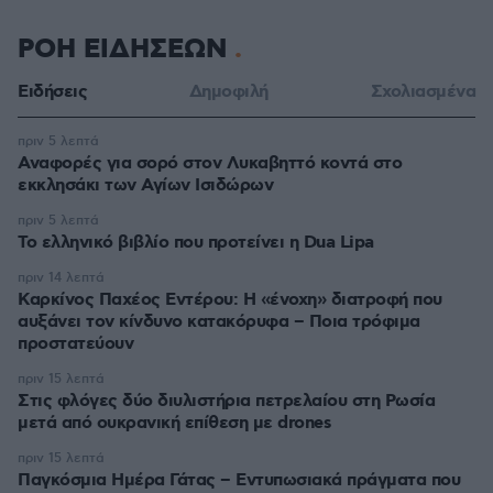
ΡΟΗ ΕΙΔΗΣΕΩΝ
Ειδήσεις
Δημοφιλή
Σχολιασμένα
πριν 5 λεπτά
Αναφορές για σορό στον Λυκαβηττό κοντά στο
εκκλησάκι των Αγίων Ισιδώρων
πριν 5 λεπτά
Το ελληνικό βιβλίο που προτείνει η Dua Lipa
πριν 14 λεπτά
Καρκίνος Παχέος Εντέρου: Η «ένοχη» διατροφή που
αυξάνει τον κίνδυνο κατακόρυφα – Ποια τρόφιμα
προστατεύουν
πριν 15 λεπτά
Στις φλόγες δύο διυλιστήρια πετρελαίου στη Ρωσία
μετά από ουκρανική επίθεση με drones
πριν 15 λεπτά
Παγκόσμια Ημέρα Γάτας – Εντυπωσιακά πράγματα που