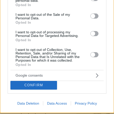
personal data.
grant or deny consent to Google and its third-party tags to
Opted In
use your data for below specified purposes in below Google
consent section.
I want to opt-out of the Sale of my
Personal Data.
Opted In
I want to opt-out of processing my
Personal Data for Targeted Advertising.
Opted In
I want to opt-out of Collection, Use,
Retention, Sale, and/or Sharing of my
Personal Data that Is Unrelated with the
Purposes for which it was collected.
Opted In
Google consents
08.08.2026, 08:36
CONFIRM
Καρέ-καρέ η ανάλυση του τροχαίου στις Σέρρες
με νεκρούς μητέρα και γιο: Τι λέει
πραγματογνώμονας στο protothema
Data Deletion
Data Access
Privacy Policy
Εντοπίστηκε η «Αράχνη» του Άσαντ: