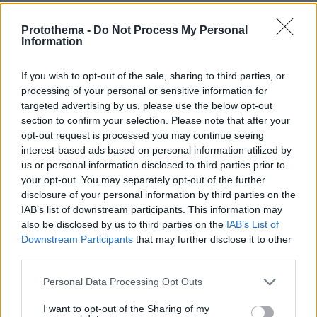
Protothema -
Do Not Process My Personal
Information
Ωραία! Πολύ ωραία!
If you wish to opt-out of the sale, sharing to third parties, or
06.02.2025, 19:55
processing of your personal or sensitive information for
Μαζί να αναθρέψουν τι;;;; Βασικά ούτε και ο καθένας
targeted advertising by us, please use the below opt-out
μόνος μπορεί να επιτύχουν κάτι. Εδώ ο Σερβετάλης
section to confirm your selection. Please note that after your
να μας πει τι γνώμη του! Α! Τώρα θυμήθηκε επίσης
opt-out request is processed you may continue seeing
ότι έχει και άλλα τρία παιδιά και μετακόμισε δίπλα
interest-based ads based on personal information utilized by
τους!
us or personal information disclosed to third parties prior to
your opt-out. You may separately opt-out of the further
ΑΠΑΝΤΗΣΗ
disclosure of your personal information by third parties on the
IAB’s list of downstream participants. This information may
Κωστ
also be disclosed by us to third parties on the
IAB’s List of
06.02.2025, 18:47
Downstream Participants
that may further disclose it to other
Πως πήγαινε μαζί του ?αλλά αφού γυναίκες της
third parties.
αρέσουν όπως έχει πει
Please note that this website/app uses one or more Google
Personal Data Processing Opt Outs
ΑΠΑΝΤΗΣΗ
services and may gather and store information including but
not limited to your visit or usage behaviour. You may click to
I want to opt-out of the Sharing of my