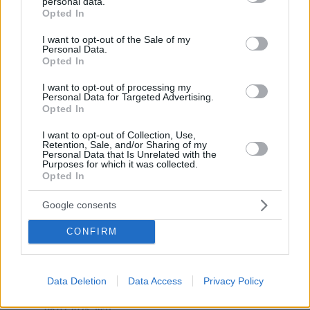
σοβαρά το λες
personal data.
grant or deny consent to Google and its third-party tags to
Opted In
07.02.2025, 02:17
use your data for below specified purposes in below Google
άμα είναι έτσι εδώ είμαι κι εγώ Μέγκαν -άρα
consent section.
I want to opt-out of the Sale of my
Personal Data.
ΑΠΑΝΤΗΣΗ
Opted In
I want to opt-out of processing my
απάντηση
Personal Data for Targeted Advertising.
Opted In
06.02.2025, 19:03
Είναι ωραίος γκόμενος, ψηλός ξανθός
I want to opt-out of Collection, Use,
γαλανομάτης ωραία γονίδια συν πλούσιος . Αμ τί
Retention, Sale, and/or Sharing of my
Personal Data that Is Unrelated with the
νομίζατε ότι οι γυναίκες θέλουν μαυροτσούκαλα
Purposes for which it was collected.
παιδοβούβαλα, επείδη κάτι τέτοιους που δεν τους
Opted In
θέλει κανείς ούτε για δουλειά βλέπετε στις
τσ@ντρες?Πολλώ δε μάλλον οι γυναίκες δεν
Google consents
γουστάρουν κοιλαράδες φαλακρούς με
αραβογονίδια. Το μόνο αρνητικό του ότι είναι
CONFIRM
παλιοχαρακτήρας και ψυχάκιας
ΑΠΑΝΤΗΣΗ
Data Deletion
Data Access
Privacy Policy
Αννα