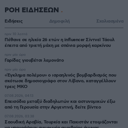
ΡΟΗ ΕΙΔΗΣΕΩΝ
Ειδήσεις
Δημοφιλή
Σχολιασμένα
πριν 10 λεπτά
Πέθανε σε ηλικία 26 ετών η influencer Σίντνεϊ Τάουλ
έπειτα από τριετή μάχη με σπάνια μορφή καρκίνου
πριν μία ώρα
Γαρίδες γιουβέτσι λεμονάτο
πριν μία ώρα
«Έγκλημα πολέμου» ο ισραηλινός βομβαρδισμός που
σκότωσε δημοσιογράφο στον Λίβανο, καταγγέλλουν
τρεις ΜΚΟ
07.08.2026, 04:13
Επεισόδια μεταξύ διαδηλωτών και αστυνομικών έξω
από τη Γερουσία στην Αργεντινή, δείτε βίντεο
07.08.2026, 03:38
Σαουδική Αραβία, Τουρκία και Πακιστάν ετοιμάζονται
να υπογράψουν συμφωνία αμοιβαίας άμυνας