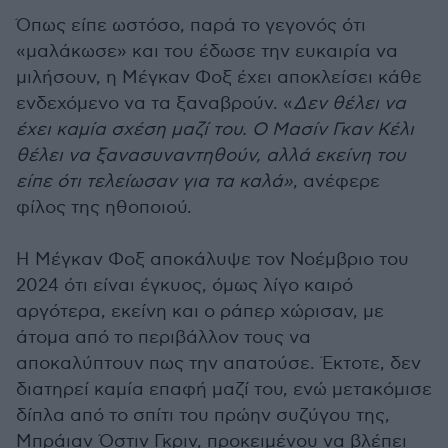
Όπως είπε ωστόσο, παρά το γεγονός ότι
«μαλάκωσε» και του έδωσε την ευκαιρία να
μιλήσουν, η Μέγκαν Φοξ έχει αποκλείσει κάθε
ενδεχόμενο να τα ξαναβρούν. «
Δεν θέλει να
έχει καμία σχέση μαζί του. Ο Μασίν Γκαν Κέλι
θέλει να ξανασυναντηθούν, αλλά εκείνη του
είπε ότι τελείωσαν για τα καλά»
, ανέφερε
φίλος της ηθοποιού.
Η Μέγκαν Φοξ αποκάλυψε τον Νοέμβριο του
2024 ότι είναι έγκυος, όμως λίγο καιρό
αργότερα, εκείνη και ο ράπερ χώρισαν, με
άτομα από το περιβάλλον τους να
αποκαλύπτουν πως την απατούσε. Έκτοτε, δεν
διατηρεί καμία επαφή μαζί του, ενώ μετακόμισε
δίπλα από το σπίτι του πρώην συζύγου της,
Μπράιαν Όστιν Γκριν, προκειμένου να βλέπει