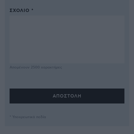
ΣΧΌΛΙΟ *
Απομένουν
2500
χαρακτήρες
* Υποχρεωτικά πεδία