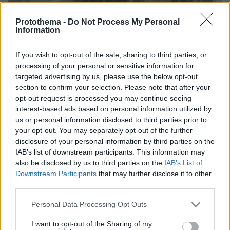
Protothema -
Do Not Process My Personal
Information
If you wish to opt-out of the sale, sharing to third parties, or
processing of your personal or sensitive information for
targeted advertising by us, please use the below opt-out
section to confirm your selection. Please note that after your
opt-out request is processed you may continue seeing
20.12.2024, 18:12
interest-based ads based on personal information utilized by
Η Γουέντι Γουίλιαμς σε σπάνια δημόσια εμφάνιση με
us or personal information disclosed to third parties prior to
αναπηρικό αμαξίδιο - Τα κλάματα στην αποφοίτηση του
your opt-out. You may separately opt-out of the further
γιου της
disclosure of your personal information by third parties on the
IAB’s list of downstream participants. This information may
also be disclosed by us to third parties on the
IAB’s List of
Downstream Participants
that may further disclose it to other
third parties.
Please note that this website/app uses one or more Google
Personal Data Processing Opt Outs
services and may gather and store information including but
not limited to your visit or usage behaviour. You may click to
I want to opt-out of the Sharing of my