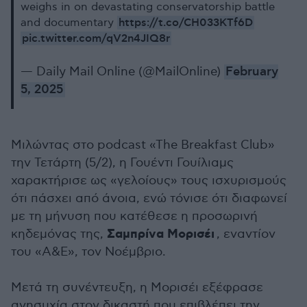
weighs in on devastating conservatorship battle
https://t.co/CH033KTf6D
and documentary
pic.twitter.com/qV2n4JIQ8r
— Daily Mail Online (@MailOnline)
February
5, 2025
Μιλώντας στο podcast «The Breakfast Club»
την Τετάρτη (5/2), η Γουέντι Γουίλιαμς
χαρακτήρισε ως «γελοίους» τους ισχυρισμούς
ότι πάσχει από άνοια, ενώ τόνισε ότι διαφωνεί
με τη μήνυση που κατέθεσε η προσωρινή
Σαμπρίνα Μορισέι
κηδεμόνας της,
, εναντίον
του «A&E», τον Νοέμβριο.
Μετά τη συνέντευξη, η Μορισέι εξέφρασε
ανησυχία στον δικαστή που επιβλέπει την