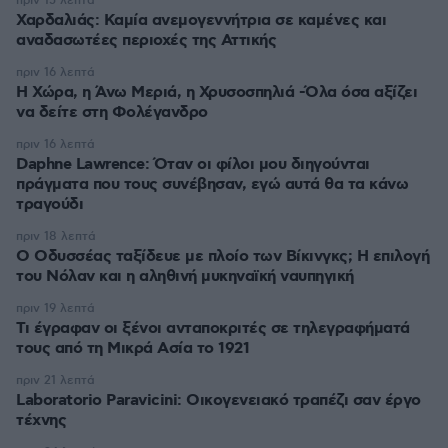
πριν 15 λεπτά
Χαρδαλιάς: Καμία ανεμογεννήτρια σε καμένες και
αναδασωτέες περιοχές της Αττικής
πριν 16 λεπτά
Η Χώρα, η Άνω Μεριά, η Χρυσοσπηλιά -Όλα όσα αξίζει
να δείτε στη Φολέγανδρο
πριν 16 λεπτά
Daphne Lawrence: Όταν οι φίλοι μου διηγούνται
πράγματα που τους συνέβησαν, εγώ αυτά θα τα κάνω
τραγούδι
πριν 18 λεπτά
Ο Οδυσσέας ταξίδευε με πλοίο των Βίκινγκς; Η επιλογή
του Νόλαν και η αληθινή μυκηναϊκή ναυπηγική
πριν 19 λεπτά
Τι έγραφαν οι ξένοι ανταποκριτές σε τηλεγραφήματά
τους από τη Μικρά Ασία το 1921
πριν 21 λεπτά
Laboratorio Paravicini: Οικογενειακό τραπέζι σαν έργο
τέχνης