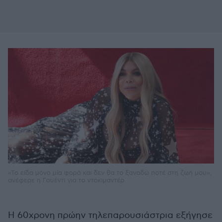
«Το είδα μόνο μία φορά και δεν θα το ξαναδώ ποτέ στη ζωή μου»,
ανέφερε η Γουέντι για το ντοκιμαντέρ
Η 60χρονη πρώην τηλεπαρουσιάστρια εξήγησε