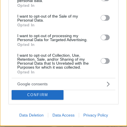
personal data.
grant or deny consent to Google and its third-party tags to
Opted In
use your data for below specified purposes in below Google
consent section.
I want to opt-out of the Sale of my
Personal Data.
Opted In
I want to opt-out of processing my
Personal Data for Targeted Advertising.
Opted In
I want to opt-out of Collection, Use,
Retention, Sale, and/or Sharing of my
Personal Data that Is Unrelated with the
Purposes for which it was collected.
Opted In
27.11.2024, 10:21
Google consents
Επιδείνωση στην υγεία της Γουέντι Γουίλιαμς - Είναι
ανήμπορη, δηλώνει η κηδεμόνας της
CONFIRM
Thema Insights
Data Deletion
Data Access
Privacy Policy