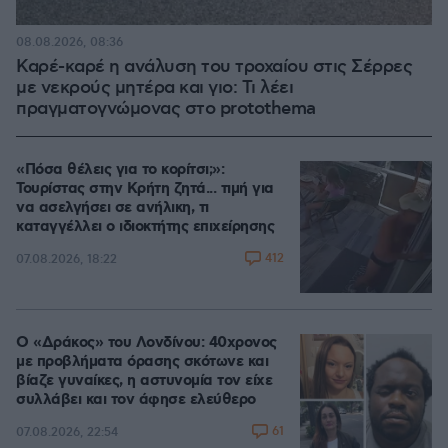
08.08.2026, 08:36
Καρέ-καρέ η ανάλυση του τροχαίου στις Σέρρες
με νεκρούς μητέρα και γιο: Τι λέει
πραγματογνώμονας στο protothema
«Πόσα θέλεις για το κορίτσι;»:
Τουρίστας στην Κρήτη ζητά... τιμή για
να ασελγήσει σε ανήλικη, τι
καταγγέλλει ο ιδιοκτήτης επιχείρησης
412
07.08.2026, 18:22
Ο «Δράκος» του Λονδίνου: 40χρονος
με προβλήματα όρασης σκότωνε και
βίαζε γυναίκες, η αστυνομία τον είχε
συλλάβει και τον άφησε ελεύθερο
61
07.08.2026, 22:54