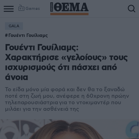
Games
GALA
Column
Column
Γουέντι Γουίλιαμς
1
2
Γουέντι Γουίλιαμς:
Χαρακτήρισε «γελοίους» τους
ισχυρισμούς ότι πάσχει από
άνοια
Το είδα μόνο μία φορά και δεν θα το ξαναδώ
ποτέ στη ζωή μου, ανέφερε η
60χρονη πρώην
τηλεπαρουσιάστρια
για το ντοκιμαντέρ που
μιλάει για την ασθένειά της