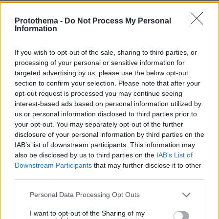
ΑΠΑΝΤΗΣΗ
Protothema -
Do Not Process My Personal
Information
Θου βου επιχείρηση "δεν τη βρίσκω"
04.01.2025, 23:14
If you wish to opt-out of the sale, sharing to third parties, or
Τζαβέλα ούτε το τόπι έβρισκες ούτε από γυναίκες
processing of your personal or sensitive information for
έμαθες. Εμακρίναν οι ποδιές τους κ κρυφτήκαν οι
targeted advertising by us, please use the below opt-out
πομπές τους άιντε ξύπνα...
section to confirm your selection. Please note that after your
opt-out request is processed you may continue seeing
ΑΠΑΝΤΗΣΗ
interest-based ads based on personal information utilized by
us or personal information disclosed to third parties prior to
Μπράβο
your opt-out. You may separately opt-out of the further
disclosure of your personal information by third parties on the
04.01.2025, 23:03
IAB’s list of downstream participants. This information may
Μπράβο, κοπέλα μου. Να σας έχει καλά ο Θεός.
also be disclosed by us to third parties on the
IAB’s List of
ΑΠΑΝΤΗΣΗ
Downstream Participants
that may further disclose it to other
third parties.
Please note that this website/app uses one or more Google
Personal Data Processing Opt Outs
services and may gather and store information including but
ΠΑΕ ΠΑΟ
not limited to your visit or usage behaviour. You may click to
I want to opt-out of the Sharing of my