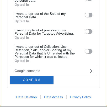
personal data.
04.01.2025, 14:45
grant or deny consent to Google and its third-party tags to
Opted In
Βίκυ ο Γιώργος κάθε Κυριακή πάει στο γήπεδο! Στα
use your data for below specified purposes in below Google
consent section.
εκτός έδρας πάει από την προηγούμενη! Βοήθεια
I want to opt-out of the Sale of my
Personal Data.
σας..
Opted In
ΑΠΑΝΤΗΣΗ
I want to opt-out of processing my
Personal Data for Targeted Advertising.
Opted In
Πυρηνικοι
04.01.2025, 10:56
I want to opt-out of Collection, Use,
Φυσικοί είναι και οι δυο?
Retention, Sale, and/or Sharing of my
Personal Data that Is Unrelated with the
ΑΠΑΝΤΗΣΗ
Purposes for which it was collected.
Opted In
Αθηναίος
Google consents
04.01.2025, 07:16
CONFIRM
Να είστε ευτυχισμένοι με υγεία και αγάπη, όπως και
κάθε οικογένεια διάσημη ή όχι και την μπάλα χαμηλά
για όλους μας!
Data Deletion
Data Access
Privacy Policy
ΑΠΑΝΤΗΣΗ