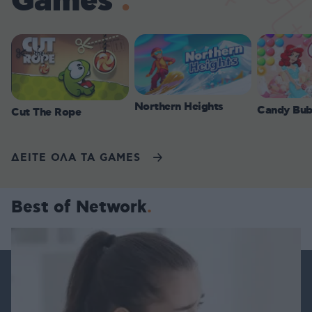
Games
Northern Heights
Candy Bub
Cut The Rope
ΔΕΙΤΕ ΟΛΑ ΤΑ GAMES
Best of Network