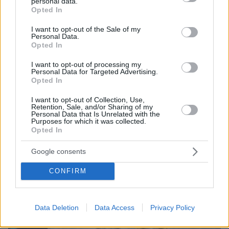
personal data.
Για ανθρωποκτονία από αμέλεια κατηγορούνται οι
grant or deny consent to Google and its third-party tags to
Opted In
γονείς του 4χρονου και ο ιδιοκτήτης του beach
use your data for below specified purposes in below Google
bar στην Πάρο: Πώς έγινε η τραγωδία
consent section.
I want to opt-out of the Sale of my
Personal Data.
Opted In
I want to opt-out of processing my
Personal Data for Targeted Advertising.
Opted In
I want to opt-out of Collection, Use,
Retention, Sale, and/or Sharing of my
Personal Data that Is Unrelated with the
Purposes for which it was collected.
Opted In
Google consents
CONFIRM
Data Deletion
Data Access
Privacy Policy