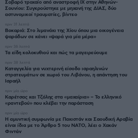
Σοβαρό τροχαίο από αναστροφή ΙΧ στην Αθηνών-
Σουνίου: Συγκρούστηκε με μηχανή της ΔΙΑΣ, δύο
αστυνομικοί τραυματίες, βίντεο
πριν 31 λεπτά
Βοκαριά: Στο λιμανάκι της Χίου όπου μια οικογένεια
ψαράδων σε κάνει «ψαρά για μία μέρα»
πριν 36 λεπτά
Τα είδη κολοκυθιού και πώς τα μαγειρεύουμε
πριν 38 λεπτά
Καταγγελία για νυχτερινή είσοδο ισραηλινών
στρατευμάτων σε χωριό του Λιβάνου, η απάντηση του
Ισραήλ
πριν μία ώρα
Καρέτσας και Τζόλης στα «μαχαίρια» – Το ελληνικό
«ραντεβού» που κλέβει την παράσταση
πριν μία ώρα
Η αμυντική συμφωνία με Πακιστάν και Σαουδική Αραβία
είναι ίδια με το Άρθρο 5 του ΝΑΤΟ, λέει ο Χακάν
Φιντάν