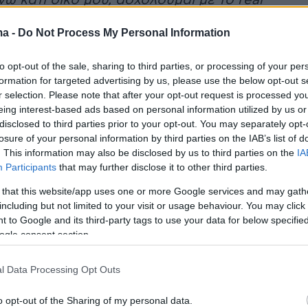
ω κάτι δικό μου, ασχολούμαι με το real
ράζω μικρά ακίνητα, 50-60 τετραγωνικά το
ma -
Do Not Process My Personal Information
οποία θα τα νοικιάσω ή θα τα πουλήσω. Έχω
υτό, το κάνω απο το σπίτι και ξεκλέβω χρόνο
to opt-out of the sale, sharing to third parties, or processing of your per
με βόλτες με τον Νίκο».
formation for targeted advertising by us, please use the below opt-out s
r selection. Please note that after your opt-out request is processed y
eing interest-based ads based on personal information utilized by us or
disclosed to third parties prior to your opt-out. You may separately opt-
α, εξομολογήθηκε πως είχε συμφιλιωθεί με
losure of your personal information by third parties on the IAB’s list of
ι δεν θα μπορούσε να κάνει παιδιά:
«Πέρασα
. This information may also be disclosed by us to third parties on the
IA
Participants
that may further disclose it to other third parties.
οι μου οι συγγενείς γνώριζαν οτι δεν μπορώ
διά με φυσιολογικό τρόπο. Το είχα αποδεχτεί
 that this website/app uses one or more Google services and may gath
including but not limited to your visit or usage behaviour. You may click 
, δεν το επεδίωκα. Όταν γνώρισα τον Νίκο
 to Google and its third-party tags to use your data for below specifi
ι έχω κάνει ακτινοβολίες και ότι δεν μπορώ να
ogle consent section.
 και εκείνος μου είπε “μπορείς”. Έχει μεγάλη
υαλό του και μου δίνει κουράγιο. Άρχισα να
l Data Processing Opt Outs
και πήγα σε γιατρούς. Μου είπαν ότι οι
o opt-out of the Sharing of my personal data.