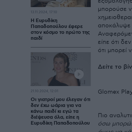
εξομολογήθη
μπορούσε ν
13.11.2024, 17:10
χημειοθεραπ
Η Ευρυδίκη
αποκάλυψε 
Παπαδοπούλου έφερε
στον κόσμο το πρώτο της
Αναφερόμεν
παιδί
είπε ότι δε
ότι μπορεί 
Δείτε το βί
Glomex Play
21.10.2024, 12:01
Οι γιατροί μου έλεγαν ότι
δεν έχω ωάρια για να
κάνω παιδί κι εγώ τα
Πιο αναλυτικ
διέψευσα όλα, είπε η
Ευρυδίκη Παπαδοπούλου
όσω μπορώ. 