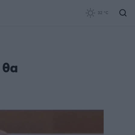
32
°C
 θα