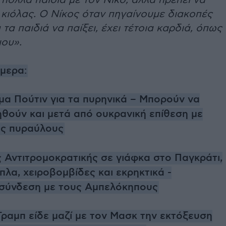
πολλά παιδιά με τον Νίκο, αλλά πρέπει να
κιόλας. Ο Νίκος όταν πηγαίνουμε διακοπές
 τα παιδιά να παίξει, έχει τέτοια καρδιά, όπως
μου».
ήμερα:
μα Πούτιν για τα πυρηνικά – Μπορούν να
ηθούν και μετά από ουκρανική επίθεση με
ύς πυραύλους
 Αντιτρομοκρατικής σε γιάφκα στο Παγκράτι,
λα, χειροβομβίδες και εκρηκτικά -
 σύνδεση με τους Αμπελόκηπους
Τραμπ είδε μαζί με τον Μασκ την εκτόξευση