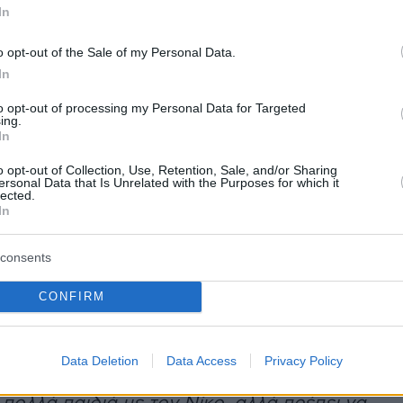
ες κατέστρεψαν τα ωάριά μου. Το αφήσαμε.
In
ο βλέπω εγωιστικά να λεω “γιατί”, μου
 αυτό. Ήρθε ξαφνικά και μόνο του, γίνονται
o opt-out of the Sale of my Personal Data.
In
to opt-out of processing my Personal Data for Targeted
ing.
είο, αναφέρθηκε στην στιγμή που έμαθε ότι
In
:
«Είχα καθυστέρηση, δεν έκανα τεστ. Όταν
o opt-out of Collection, Use, Retention, Sale, and/or Sharing
κή και το έμαθα άρχισα να τσιρίζω, να κλαίω,
ersonal Data that Is Unrelated with the Purposes for which it
lected.
λες μου και τους το είπα. Θέλω να μην
In
ται οι γυναίκες, να ελπίζουν και να μην
ν να προσπαθούν. Αν πάλι δεν μπορούν, να
consents
υν βαριά και εγωιστικά. Υπάρχουν και άλλοι
CONFIRM
έρες καρδιάς, παιδιά του συντρόφου από
ο γάμο».
Data Deletion
Data Access
Privacy Policy
, η Ευρυδίκη Παπαδοπούλου ανέφερε:
«Θέλω