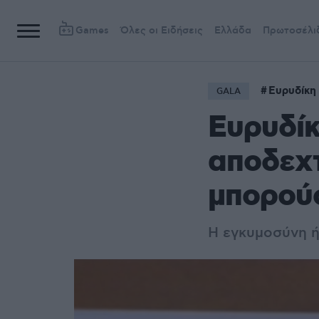
Games
Όλες οι Ειδήσεις
Ελλάδα
Πρωτοσέλι
Ευρυδίκη
GALA
Ευρυδίκ
αποδεχτ
μπορούσ
Η εγκυμοσύνη ή