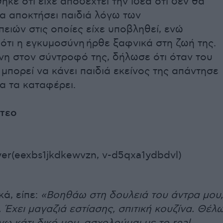
κε ότι είχε αποδεχτεί την ιδέα ότι δεν θα
α αποκτήσει παιδιά λόγω των
ειών στις οποίες είχε υποβληθεί, ενώ
ότι η εγκυμοσύνη ήρθε ξαφνικά στη ζωή της.
η στον σύντροφό της, δήλωσε ότι όταν του
ν μπορεί να κάνει παιδιά εκείνος της απάντησε
να τα καταφέρει.
ντεο
er(eexbs1jkdkewvzn, v-d5qxa1ydbdvl)
ά, είπε:
«Βοηθάω στη δουλειά του άντρα μου,
Έχει μαγαζιά εστίασης, σπιτική κουζίνα. Θέλ