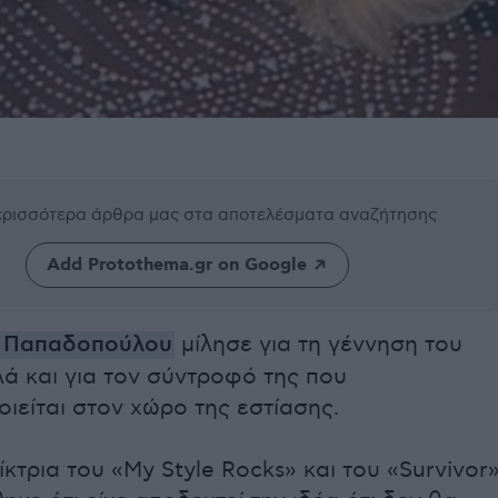
περισσότερα άρθρα μας
στα αποτελέσματα αναζήτησης
Add Protothema.gr on Google
η Παπαδοπούλου
μίλησε για τη γέννηση του
λά και για τον σύντροφό της που
ιείται στον χώρο της εστίασης.
κτρια του «My Style Rocks» και του «Survivor