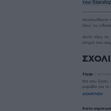
του Starshi
Ακολουθήστε 
όλες τις ειδήσ
Δείτε όλες τις
στιγμή που συ
ΣΧΟΛ
Styga
20.11.2024
Να σου ζήσει, 
μπράβο για το 
ΑΠΑΝΤΗΣΗ
Κοίτα σύμπτωση