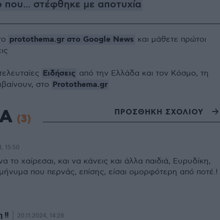
p που... στέφθηκε με αποτυχία
protothema.gr στο Google News
το
και μάθετε πρώτοι
εις
Ειδήσεις
 τελευταίες
από την Ελλάδα και τον Κόσμο, τη
Protothema.gr
μβαίνουν, στο
ΙΑ
ΠΡΟΣΘΗΚΗ ΣΧΟΛΙΟΥ
(3)
, 15:50
να το χαίρεσαι, και να κάνεις και άλλα παιδιά, Ευρυδίκη,
μήνυμα που περνάς, επίσης, είσαι ομορφότερη από ποτέ.!
 !!
20.11.2024, 14:28