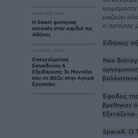
να κάνουμε 
κοιμόμαστε 
03.08.2026, 10:56
μαζεύει όλα
Η Smart φοιτητική
ο πατέρας 
κατοικία στην καρδιά της
Αθήνας
Ειδήσεις σ
26.07.2026, 09:54
Επαγγελματική
Νέο διάταγ
Εκπαίδευση &
χρησιμοποι
Εξειδίκευση: Το Mοντέλο
βαλλιστικο
που σε Bάζει στην Aγορά
Eργασίας
Έφοδος της
βρέθηκαν όπ
Εξετάζεται
SpaceX: Ο 