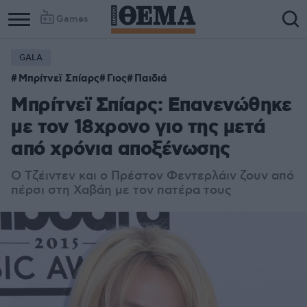
Games
GALA
Column
Column
Μπρίτνεϊ Σπίαρς
Γιος
Παιδιά
1
2
Μπρίτνεϊ Σπίαρς: Επανενώθηκε
με τον 18χρονο γιο της μετά
από χρόνια αποξένωσης
Ο Τζέιντεν και ο Πρέστον Φεντερλάιν ζουν από
πέρσι στη Χαβάη με τον πατέρα τους