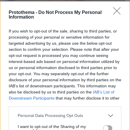
Protothema -
Do Not Process My Personal
Information
If you wish to opt-out of the sale, sharing to third parties, or
processing of your personal or sensitive information for
targeted advertising by us, please use the below opt-out
section to confirm your selection. Please note that after your
opt-out request is processed you may continue seeing
interest-based ads based on personal information utilized by
us or personal information disclosed to third parties prior to
your opt-out. You may separately opt-out of the further
disclosure of your personal information by third parties on the
IAB’s list of downstream participants. This information may
also be disclosed by us to third parties on the
IAB’s List of
16.10.2024, 23:30
Downstream Participants
that may further disclose it to other
Η Μπρίτνεϊ Σπίαρς αποκάλυψε ποιες διάσημες γυναίκες την
third parties.
εμπνέουν
Please note that this website/app uses one or more Google
Personal Data Processing Opt Outs
services and may gather and store information including but
Thema Insights
not limited to your visit or usage behaviour. You may click to
I want to opt-out of the Sharing of my