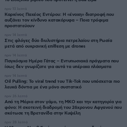
πριν 13 λεπτά
Καρκίνος Παχέος Εντέρου: Η «ένοχη» διατροφή που
αυξάνει τον κίνδυνο κατακόρυφα – Ποια τρόφιμα
προστατεύουν
πριν 14 λεπτά
Στις φλόγες δύο διυλιστήρια πετρελαίου στη Ρωσία
μετά από ουκρανική επίθεση με drones
πριν 14 λεπτά
Παγκόσμια Ημέρα Γάτας – Εντυπωσιακά πράγματα που
ίσως δεν γνωρίζατε για αυτά τα υπέροχα πλάσματα
πριν 14 λεπτά
Oil Pulling: To viral trend του Tik-Tok που υπόσχεται πιο
λευκά δόντια με ένα μόνο συστατικό
πριν 26 λεπτά
Από τη Μόρια στον γάμο, τη ΜΚΟ και την κατηγορία για
φόνο: Η σκοτεινή διαδρομή του 26χρονου Αφγανού που
σκότωσε τη Βρετανίδα στην Κυψέλη
πριν 28 λεπτά