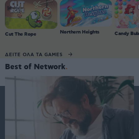
Northern Heights
Candy Bub
Cut The Rope
ΔΕΙΤΕ ΟΛΑ ΤΑ GAMES
Best of Network