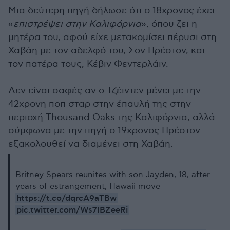
Μια δεύτερη πηγή δήλωσε ότι ο 18χρονος έχει
«
επιστρέψει στην Καλιφόρνια
», όπου ζει η
μητέρα του, αφού είχε μετακομίσει πέρυσι στη
Χαβάη με τον αδελφό του, Σον Πρέστον, και
τον πατέρα τους, Κέβιν Φεντερλάιν.
Δεν είναι σαφές αν ο Τζέιντεν μένει με την
42χρονη ποπ σταρ στην έπαυλή της στην
περιοχή Thousand Oaks της Καλιφόρνια, αλλά
σύμφωνα με την πηγή ο 19χρονος Πρέστον
εξακολουθεί να διαμένει στη Χαβάη.
Britney Spears reunites with son Jayden, 18, after
years of estrangement, Hawaii move
https://t.co/dqrcA9aTBw
pic.twitter.com/Ws7IBZeeRi