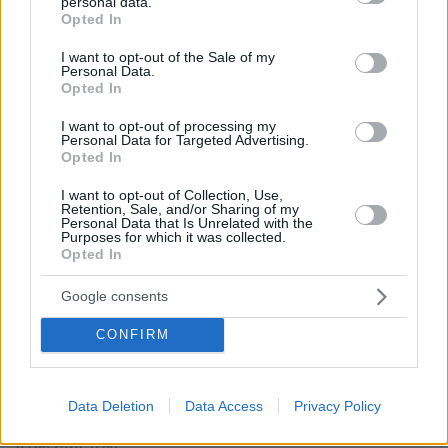
personal data.
grant or deny consent to Google and its third-party tags to
Opted In
use your data for below specified purposes in below Google
consent section.
I want to opt-out of the Sale of my
Personal Data.
Opted In
I want to opt-out of processing my
Personal Data for Targeted Advertising.
Opted In
I want to opt-out of Collection, Use,
Retention, Sale, and/or Sharing of my
Personal Data that Is Unrelated with the
Purposes for which it was collected.
Opted In
Google consents
CONFIRM
Data Deletion
Data Access
Privacy Policy
03.08.2026, 11:06