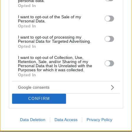
personal data.
grant or deny consent to Google and its third-party tags to
Opted In
use your data for below specified purposes in below Google
consent section.
I want to opt-out of the Sale of my
Personal Data.
Opted In
I want to opt-out of processing my
Personal Data for Targeted Advertising.
Opted In
I want to opt-out of Collection, Use,
Retention, Sale, and/or Sharing of my
Personal Data that Is Unrelated with the
Purposes for which it was collected.
03.08.2026, 11:06
Opted In
Κάτι αλλάζει στον χάρτη της πανεπιστημιακής εκπαίδευσης
στην Ελλάδα
Google consents
30.07.2026, 15:25
CONFIRM
Εθνική Τράπεζα: Η κορυφαία επιλογή για τη χρηματοδότηση
μεγάλων έργων
Data Deletion
Data Access
Privacy Policy
29.07.2026, 09:39
Διασκεδάζουμε υπεύθυνα, επιστρέφουμε με ασφάλεια