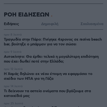
ΡΟΗ ΕΙΔΗΣΕΩΝ
Ειδήσεις
Δημοφιλή
Σχολιασμένα
πριν 8 λεπτά
Τραγωδία στην Πάρο: Πνίγηκε 4χρονος σε πισίνα beach
bar, βούτηξε ο μπάρμαν για να τον σώσει
πριν 9 λεπτά
Αυτοκίνητο: Θα έρθει τελικά η μεγαλύτερη επιδότηση
που έχει δωθεί ποτέ στην Ελλάδα;
πριν 12 λεπτά
Η Χαμάς δηλώνει εκ νέου έτοιμη να εφαρμόσει το
σχέδιο των ΗΠΑ για τη Γάζα
πριν 14 λεπτά
Τι δείχνουν τα αστεία ονόματα που βγάζουμε στα
κατοικίδιά μας
πριν 25 λεπτά