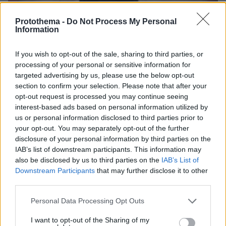
Protothema -
Do Not Process My Personal
Information
If you wish to opt-out of the sale, sharing to third parties, or
19.10.2024, 08:03
processing of your personal or sensitive information for
Η μάχη του Λίαμ Πέιν με τους δαίμονές του: Ήταν σε
targeted advertising by us, please use the below opt-out
κέντρο αποτοξίνωσης πριν από εβδομάδες
section to confirm your selection. Please note that after your
opt-out request is processed you may continue seeing
interest-based ads based on personal information utilized by
Thema Insights
us or personal information disclosed to third parties prior to
your opt-out. You may separately opt-out of the further
disclosure of your personal information by third parties on the
IAB’s list of downstream participants. This information may
also be disclosed by us to third parties on the
IAB’s List of
Downstream Participants
that may further disclose it to other
third parties.
Please note that this website/app uses one or more Google
Personal Data Processing Opt Outs
services and may gather and store information including but
not limited to your visit or usage behaviour. You may click to
I want to opt-out of the Sharing of my