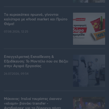
Tα κυριακάτικα πρωινά, γίνονται
καλύτερα με efood market και Πρώτο
Θέμα!
07.08.2026, 12:25
Επαγγελματική Εκπαίδευση &
Εξειδίκευση: Το Mοντέλο που σε Bάζει
στην Aγορά Eργασίας
26.07.2026, 09:54
Μύκονος: Ιταλοί τουρίστες έκαναν
«κλαμπ» βανάκι transfer -
Αντιδράσεις για το ξέφρενο πάρτι