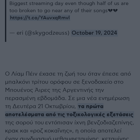
Biggest streaming day even though half of us are
too broken to go near any of their songs💔💔
https://t.co/YAuvxqRmvl
— eri (@skygodzeuss)
October 19, 2024
Ο Λίαμ Πέιν έχασε τη ζωή του όταν έπεσε από
μπαλκόνι τρίτου ορόφου σε ξενοδοχείο στο
Μπουένος Άιρες της Αργεντινής την
περασμένη εβδομάδα. Σε μια νέα ενημέρωση
τα πρώτα
τη Δευτέρα 21 Οκτωβρίου,
αποτελέσματα από τις τοξικολογικές εξετάσεις
της σορού του εντόπισαν ίχνη βενζοδιαζεπίνης,
κρακ και «ροζ κοκαΐνης», η οποία αποτελεί
έναν συνδυασμό μεθαμφεταμίνης, κεταμίνης