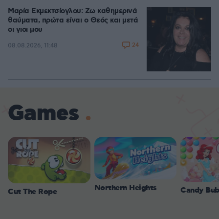
Μαρία Εκμεκτσίογλου: Ζω καθημερινά
θαύματα, πρώτα είναι ο Θεός και μετά
οι γιοι μου
24
08.08.2026, 11:48
Games
Northern Heights
Candy Bub
Cut The Rope