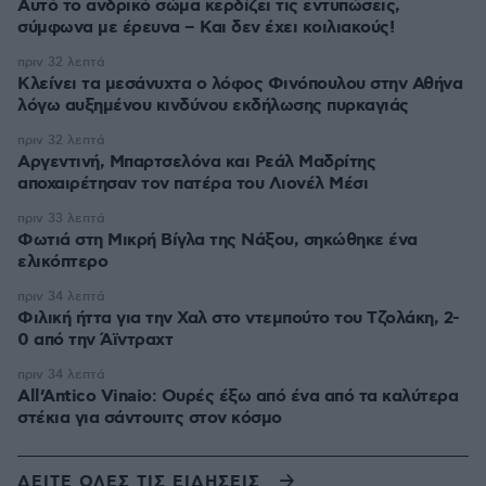
Αυτό το ανδρικό σώμα κερδίζει τις εντυπώσεις,
σύμφωνα με έρευνα – Και δεν έχει κοιλιακούς!
πριν 32 λεπτά
Κλείνει τα μεσάνυχτα ο λόφος Φινόπουλου στην Αθήνα
λόγω αυξημένου κινδύνου εκδήλωσης πυρκαγιάς
πριν 32 λεπτά
Αργεντινή, Μπαρτσελόνα και Ρεάλ Μαδρίτης
αποχαιρέτησαν τον πατέρα του Λιονέλ Μέσι
πριν 33 λεπτά
Φωτιά στη Μικρή Βίγλα της Νάξου, σηκώθηκε ένα
ελικόπτερο
πριν 34 λεπτά
Φιλική ήττα για την Χαλ στο ντεμπούτο του Τζολάκη, 2-
0 από την Άϊντραχτ
πριν 34 λεπτά
All’Antico Vinaio: Ουρές έξω από ένα από τα καλύτερα
στέκια για σάντουιτς στον κόσμο
ΔΕΙΤΕ ΟΛΕΣ ΤΙΣ ΕΙΔΗΣΕΙΣ