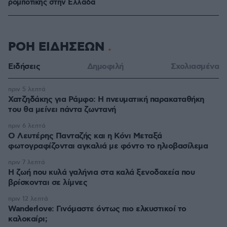
ρομποτικής στην Ελλάδα
ΡΟΗ ΕΙΔΗΣΕΩΝ
Ειδήσεις
Δημοφιλή
Σχολιασμένα
πριν 5 λεπτά
Χατζηδάκης για Ράμφο: Η πνευματική παρακαταθήκη
του θα μείνει πάντα ζωντανή
πριν 6 λεπτά
Ο Λευτέρης Πανταζής και η Κόνι Μεταξά
φωτογραφίζονται αγκαλιά με φόντο το ηλιοβασίλεμα
πριν 7 λεπτά
Η ζωή που κυλά γαλήνια στα καλά ξενοδοχεία που
βρίσκονται σε λίμνες
πριν 12 λεπτά
Wanderlove: Γινόμαστε όντως πιο ελκυστικοί το
καλοκαίρι;