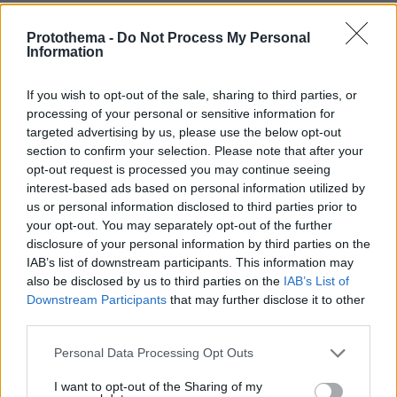
Protothema -
Do Not Process My Personal
ΔΕΙΤΕ ΟΛΕΣ ΤΙΣ ΕΙΔΗΣΕΙΣ
Information
If you wish to opt-out of the sale, sharing to third parties, or
processing of your personal or sensitive information for
ΤΑ ΠΙΟ ΔΗΜΟΦΙΛΗ
targeted advertising by us, please use the below opt-out
section to confirm your selection. Please note that after your
opt-out request is processed you may continue seeing
interest-based ads based on personal information utilized by
us or personal information disclosed to third parties prior to
your opt-out. You may separately opt-out of the further
disclosure of your personal information by third parties on the
IAB’s list of downstream participants. This information may
also be disclosed by us to third parties on the
IAB’s List of
Downstream Participants
that may further disclose it to other
third parties.
Please note that this website/app uses one or more Google
Personal Data Processing Opt Outs
services and may gather and store information including but
not limited to your visit or usage behaviour. You may click to
I want to opt-out of the Sharing of my