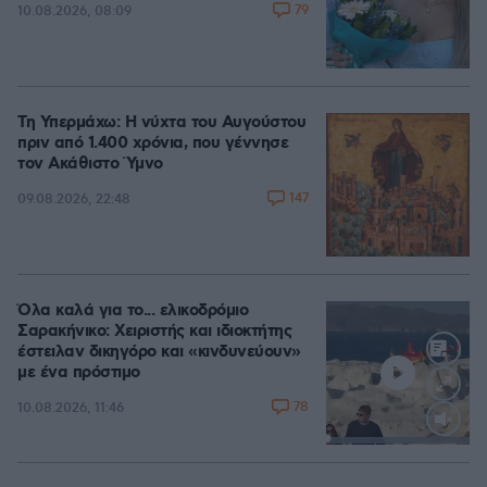
79
10.08.2026, 08:09
Τη Υπερμάχω: Η νύχτα του Αυγούστου
πριν από 1.400 χρόνια, που γέννησε
τον Ακάθιστο Ύμνο
147
09.08.2026, 22:48
Όλα καλά για το... ελικοδρόμιο
Σαρακήνικο: Χειριστής και ιδιοκτήτης
έστειλαν δικηγόρο και «κινδυνεύουν»
με ένα πρόστιμο
78
10.08.2026, 11:46
Loaded
:
100.00%