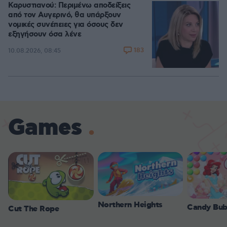
Καρυστιανού: Περιμένω αποδείξεις
από τον Αυγερινό, θα υπάρξουν
νομικές συνέπειες για όσους δεν
εξηγήσουν όσα λένε
183
10.08.2026, 08:45
Games
Northern Heights
Candy Bub
Cut The Rope