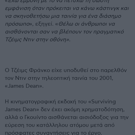
«
Έχω εμμονή με το να πετύχω τη σωστή
εμφάνιση όταν πρόκειται να κάνω κάστινγκ και
να σκηνοθετήσω μια ταινία για ένα διάσημο
πρόσωπο
», εξηγεί. «
Θέλω οι άνθρωποι να
αισθάνονται σαν να βλέπουν τον πραγματικό
Τζέιμς Ντιν στην οθόνη».
Ο Τζέιμς Φράνκο είχε υποδυθεί στο παρελθόν
τον Ντιν στην τηλεοπτική ταινία του 2001,
«James Dean».
Η κινηματογραφική εκδοχή του «Surviving
James Dean» δεν έχει ακόμη χρηματοδότηση,
αλλά ο Γκουίντο αισθάνεται αισιόδοξος για την
εύρεση του κατάλληλου ατόμου μετά από
πρόσφατες συναντήσεις για το έργο.