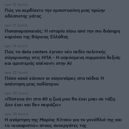
πριν 12 λεπτά
Πώς να κερδίσετε την εμπιστοσύνη μιας πρώην
αδέσποτης γάτας
πριν 12 λεπτά
Παπαπαρασκευάς: Η ιστορία πίσω από την πιο διάσημη
καριόκα της Βόρειας Ελλάδας
πριν 14 λεπτά
Πώς τα data centers έγιναν νέο πεδίο πολιτικής
σύγκρουσης στις ΗΠΑ - Η απρόσμενη συμμαχία δεξιάς
και αριστεράς απέναντι στην AI
πριν 22 λεπτά
Πόσο κακό κάνουν οι σαγιονάρες στα πόδια; Η
απάντηση μιας ποδίατρου
πριν 30 λεπτά
«Πίστευα ότι στα 40 η ζωή μου θα έχει μπει σε τάξη.
Δεν έχει και δεν πειράζει»
πριν 30 λεπτά
Η ανάρτηση της Μαρίας Κίτσου για τα γενέθλιά της και
το «ευχαριστώ» στους συνεργάτες της