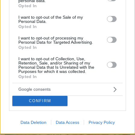
personal data.
grant or deny consent to Google and its third-party tags to
Opted In
use your data for below specified purposes in below Google
consent section.
I want to opt-out of the Sale of my
Personal Data.
Opted In
I want to opt-out of processing my
Personal Data for Targeted Advertising.
10.08.2026, 11:37
Opted In
Forbes: Οι καλύτεροι προορισμοί στον κόσμο για
I want to opt-out of Collection, Use,
να ζήσεις μετά την σύνταξη, ανάμεσά τους και
Retention, Sale, and/or Sharing of my
τέσσερις πόλεις της Ελλάδας
Personal Data that Is Unrelated with the
Purposes for which it was collected.
Opted In
Google consents
CONFIRM
Data Deletion
Data Access
Privacy Policy