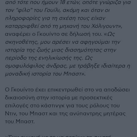
από τότε που ήμουν 18 ετών, οπότε γνώριζα για
τον "φίλο" του Γουίλι, ακόμη και όταν οι
πληροφορίες για τη σχέση τους είχαν
καταρριφθεί από τη μηχανή του Χόλιγουντ»,
αναφέρει ο Γκουίντο σε δήλωσή του. «
Ως
σκηνοθέτης, μου αρέσει να αφηγούμαι την
ιστορία της ζωής μιας διασημότητας στην
περίοδο της ενηλικίωσής της. Ως
ομοφυλόφιλος άνδρας, με τράβηξε ιδιαίτερα η
μοναδική ιστορία του Μπαστ».
Ο Γκουίντο έχει επικεντρωθεί στο να αποδώσει
δικαιοσύνη στην ιστορία με προσεκτικές
επιλογές στο κάστινγκ για τους ρόλους του
Ντιν, του Μπαστ και της ανύπαντρης μητέρας
του Μπαστ.