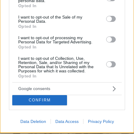
personal data.
grant or deny consent to Google and its third-party tags to
Opted In
use your data for below specified purposes in below Google
consent section.
I want to opt-out of the Sale of my
Personal Data.
Opted In
I want to opt-out of processing my
Personal Data for Targeted Advertising.
23.07.2024, 19:57
Opted In
Τα φιλιά της Γαρυφαλλιάς Καληφώνη με τον Χρήστο
Μάστορα στις διακοπές τους στη Σίφνο
I want to opt-out of Collection, Use,
Retention, Sale, and/or Sharing of my
Personal Data that Is Unrelated with the
Purposes for which it was collected.
Thema Insights
Opted In
Google consents
CONFIRM
Data Deletion
Data Access
Privacy Policy