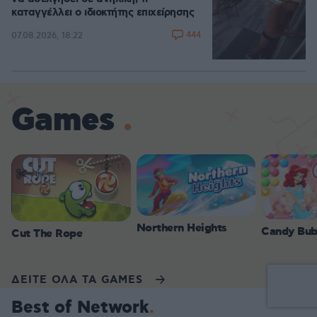
καταγγέλλει ο ιδιοκτήτης επιχείρησης
444
07.08.2026, 18:22
Games
Northern Heights
Candy Bub
Cut The Rope
ΔΕΙΤΕ ΟΛΑ ΤΑ GAMES
Best of Network