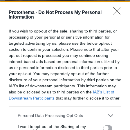
Protothema -
Do Not Process My Personal
Information
01.08.2024, 15:59
Σε αγαπώ τόσο πολύ, γράφει η Γαρυφαλλιά Καληφώνη
If you wish to opt-out of the sale, sharing to third parties, or
στον Χρήστο Μάστορα για την επέτειό τους
processing of your personal or sensitive information for
targeted advertising by us, please use the below opt-out
section to confirm your selection. Please note that after your
opt-out request is processed you may continue seeing
interest-based ads based on personal information utilized by
us or personal information disclosed to third parties prior to
your opt-out. You may separately opt-out of the further
disclosure of your personal information by third parties on the
IAB’s list of downstream participants. This information may
also be disclosed by us to third parties on the
IAB’s List of
Downstream Participants
that may further disclose it to other
third parties.
Please note that this website/app uses one or more Google
Personal Data Processing Opt Outs
services and may gather and store information including but
not limited to your visit or usage behaviour. You may click to
I want to opt-out of the Sharing of my