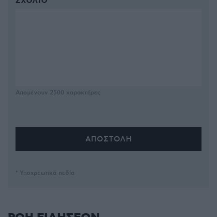
ΣΧΌΛΙΟ *
Απομένουν
2500
χαρακτήρες
* Υποχρεωτικά πεδία