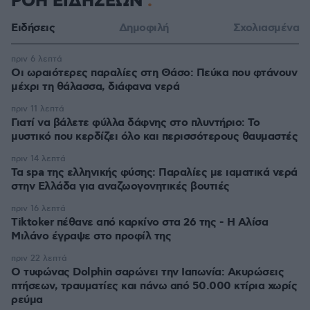
ΡΟΗ ΕΙΔΗΣΕΩΝ
Ειδήσεις
Δημοφιλή
Σχολιασμένα
πριν 6 λεπτά
Οι ωραιότερες παραλίες στη Θάσο: Πεύκα που φτάνουν
μέχρι τη θάλασσα, διάφανα νερά
πριν 11 λεπτά
Γιατί να βάλετε φύλλα δάφνης στο πλυντήριο: Το
μυστικό που κερδίζει όλο και περισσότερους θαυμαστές
πριν 14 λεπτά
Τα spa της ελληνικής φύσης: Παραλίες με ιαματικά νερά
στην Ελλάδα για αναζωογονητικές βουτιές
πριν 16 λεπτά
Tiktoker πέθανε από καρκίνο στα 26 της - Η Αλίσα
Μιλάνο έγραψε στο προφίλ της
πριν 22 λεπτά
Ο τυφώνας Dolphin σαρώνει την Ιαπωνία: Ακυρώσεις
πτήσεων, τραυματίες και πάνω από 50.000 κτίρια χωρίς
ρεύμα