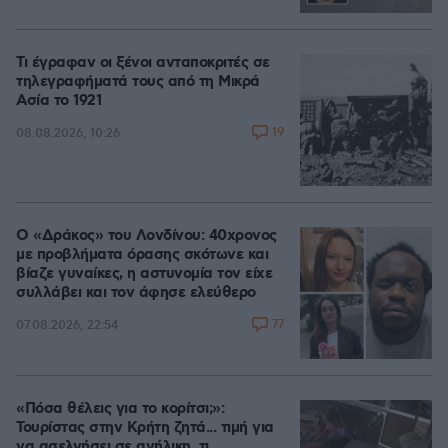
Τι έγραφαν οι ξένοι ανταποκριτές σε
τηλεγραφήματά τους από τη Μικρά
Ασία το 1921
19
08.08.2026, 10:26
Ο «Δράκος» του Λονδίνου: 40χρονος
με προβλήματα όρασης σκότωνε και
βίαζε γυναίκες, η αστυνομία τον είχε
συλλάβει και τον άφησε ελεύθερο
77
07.08.2026, 22:54
«Πόσα θέλεις για το κορίτσι;»:
Τουρίστας στην Κρήτη ζητά... τιμή για
να ασελγήσει σε ανήλικη, τι