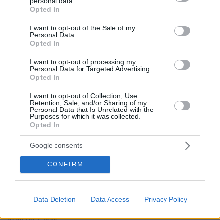
personal data.
grant or deny consent to Google and its third-party tags to
ΑΠΑΝΤΗΣΗ
Opted In
use your data for below specified purposes in below Google
consent section.
I want to opt-out of the Sale of my
Ευλογητός
Personal Data.
Opted In
07.08.2024, 17:20
Να καλέσουν και το νέο γαμπρό μαζι τους να γίνουν
I want to opt-out of processing my
μια μεγάλη οικογένεια
Personal Data for Targeted Advertising.
Opted In
ΑΠΑΝΤΗΣΗ
I want to opt-out of Collection, Use,
Retention, Sale, and/or Sharing of my
Personal Data that Is Unrelated with the
Ρίτα
Purposes for which it was collected.
07.08.2024, 17:09
Opted In
Δεν είναι ο πρώτος που τον ζει κάποια πλούσια,
όνειρο εξάλλου των περισσότερων ανθρώπων αυτό
Google consents
είναι...Κι εγώ αν έβρισκα κάποιον πλούσιο να με
CONFIRM
συντηρεί, μια χαρά θα ήμουνα...
ΑΠΑΝΤΗΣΗ
Data Deletion
Data Access
Privacy Policy
Κανένας μαιευτήρας ;
07.08.2024, 16:56