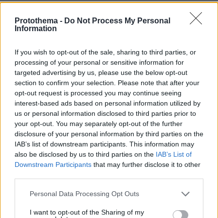
Protothema -
Do Not Process My Personal
Ελεος
Information
08.08.2024, 15:22
Πραγματικά έχουμε σιχαθεί.. έχουν κουράσει.. τώρα
If you wish to opt-out of the sale, sharing to third parties, or
μπήκε στο παιχνίδι κ η κορακλα της...ο κόσμος
processing of your personal or sensitive information for
παλεύει να τα φέρει βόλτα και αυτοί πλασάρουν τη
targeted advertising by us, please use the below opt-out
ζωαρα τους και τον έρωτα τους(για να μη γράψω κάτι
section to confirm your selection. Please note that after your
που δε θα ανεβει) Ο σεβασμός στις πρώην
opt-out request is processed you may continue seeing
οικογένειες τους κ στα παιδιά τους,,ανύπαρκτος Κατά
interest-based ads based on personal information utilized by
τ άλλα,,πρέπει να τους τρώμε στη μάπα κάθε μέρα..
us or personal information disclosed to third parties prior to
your opt-out. You may separately opt-out of the further
ΑΠΑΝΤΗΣΗ
disclosure of your personal information by third parties on the
IAB’s list of downstream participants. This information may
also be disclosed by us to third parties on the
IAB’s List of
Downstream Participants
that may further disclose it to other
third parties.
Πρέπει να το πάρουμε απόφαση
07.08.2024, 17:54
Please note that this website/app uses one or more Google
Personal Data Processing Opt Outs
Δε θα δούμε τον Μπισμπίκη με άλλο χρώμα
services and may gather and store information including but
μπλούζας!
not limited to your visit or usage behaviour. You may click to
I want to opt-out of the Sharing of my