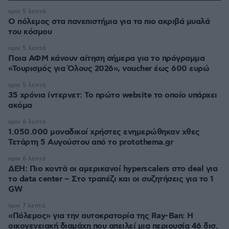
πριν 5 λεπτά
Ο πόλεμος στα πανεπιστήμια για τα πιο ακριβά μυαλά
του κόσμου
πριν 5 λεπτά
Ποια ΑΦΜ κάνουν αίτηση σήμερα για το πρόγραμμα
«Τουρισμός για Όλους 2026», voucher έως 600 ευρώ
πριν 5 λεπτά
35 χρόνια ίντερνετ: Το πρώτο website το οποίο υπάρχει
ακόμα
πριν 6 λεπτά
1.050.000 μοναδικοί χρήστες ενημερώθηκαν χθες
Τετάρτη 5 Αυγούστου από το protothema.gr
πριν 6 λεπτά
ΔΕΗ: Πιο κοντά οι αμερικανοί hyperscalers στο deal για
το data center – Στο τραπέζι και οι συζητήσεις για το 1
GW
πριν 7 λεπτά
«Πόλεμος» για την αυτοκρατορία της Ray-Ban: Η
οικογενειακή διαμάχη που απειλεί μια περιουσία 46 δισ.