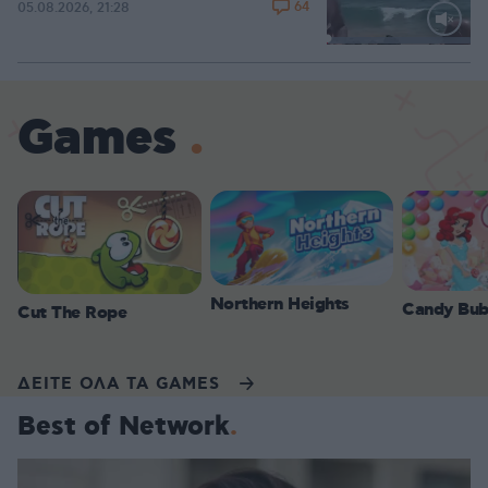
64
05.08.2026, 21:28
Loaded
:
100.00%
Games
Northern Heights
Candy Bub
Cut The Rope
ΔΕΙΤΕ ΟΛΑ ΤΑ GAMES
Best of Network