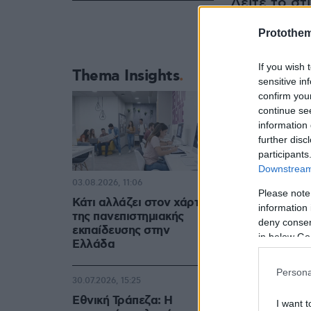
Δείτε το στ
Protothe
If you wish 
Thema Insights
sensitive in
confirm you
continue se
information 
further disc
participants
Downstream 
03.08.2026, 11:06
Please note
Κάτι αλλάζει στον χάρτη
information 
της πανεπιστημιακής
deny consent
εκπαίδευσης στην
in below Go
Ελλάδα
Persona
30.07.2026, 15:25
Εθνική Τράπεζα: Η
I want t