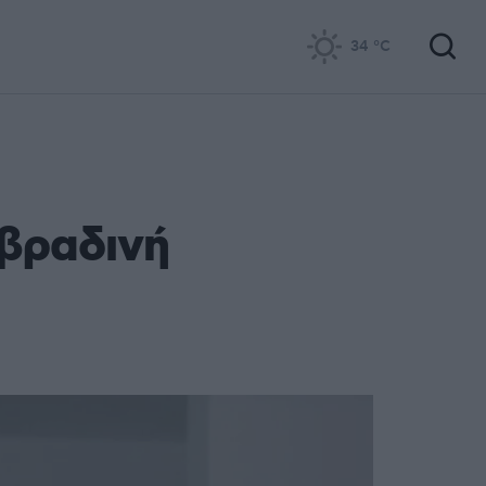
34
°C
βραδινή