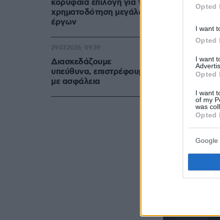
κορυφαία επιλογή για τη
Opted 
χρηματοδότηση μεγάλων
έργων
I want t
Opted 
29.07.2026, 09:39
I want 
Διασκεδάζουμε
Advertis
υπεύθυνα, επιστρέφουμε
Opted 
με ασφάλεια
I want t
of my P
was col
Opted 
Google 