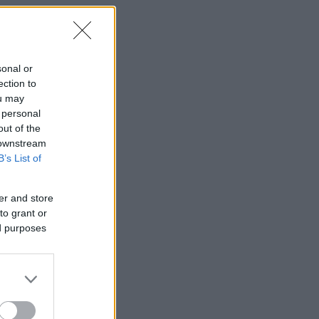
sonal or
ection to
ou may
 personal
out of the
 downstream
B’s List of
er and store
to grant or
ed purposes