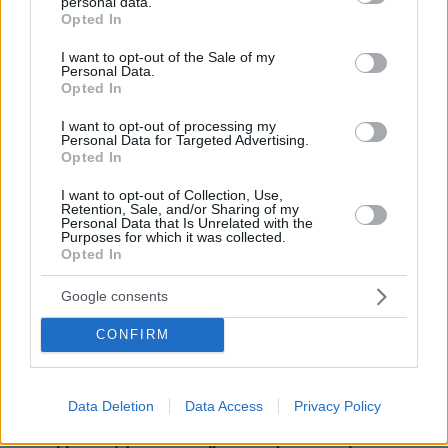
personal data.
Η Ευρυδίκη Βαλαβάνη φωτογραφίζεται με τον Γρηγόρη
grant or deny consent to Google and its third-party tags to
Opted In
Μόργκαν και τον γιο τους και γράφει «η πραγματική μου
use your data for below specified purposes in below Google
πολυτέλεια»
consent section.
I want to opt-out of the Sale of my
Personal Data.
πριν 12 λεπτά
Opted In
Linktour ALUMI: Το πιο έξυπνο αυτοκίνητο της πόλης σε
τιμή έκπληξη - Δείτε το video
I want to opt-out of processing my
Personal Data for Targeted Advertising.
πριν 13 λεπτά
Opted In
Επέστρεψε στη Ζάλγκιρις ο Κίναν Έβανς αλλά πάει
δανεικός Λόντον Λάιονς, βίντεο
I want to opt-out of Collection, Use,
Retention, Sale, and/or Sharing of my
Personal Data that Is Unrelated with the
πριν 14 λεπτά
Purposes for which it was collected.
Μπουγιουρντί: Πώς ένα «ραβασάκι» έγινε ο πιο
Opted In
καυτερός μεζές της Θεσσαλονίκης
Google consents
πριν 14 λεπτά
Τέλος οι πινακίδες αυτοκινήτων στην Ελλάδα
CONFIRM
πριν 14 λεπτά
Όταν η θωρακισμένη BMW δεν κατάφερε να
προστατεύσει τον Ζαμπούνη από τις σφαίρες
Data Deletion
Data Access
Privacy Policy
πριν 23 λεπτά
10 συμβουλές για να διατηρείτε τα ρούχα σας σαν