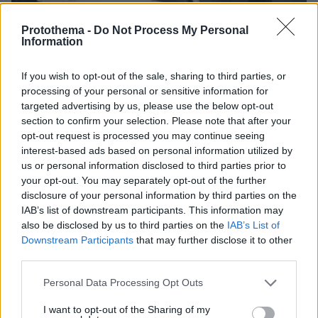
27.07.2026, 06:00
Protothema -
Do Not Process My Personal
Το μέλλον της τεχνολογίας
Information
03.08.2026, 10:56
If you wish to opt-out of the sale, sharing to third parties, or
Η Smart φοιτητική κατοικία στην καρδιά της Αθήνας
processing of your personal or sensitive information for
targeted advertising by us, please use the below opt-out
26.07.2026, 09:54
section to confirm your selection. Please note that after your
Επαγγελματική Εκπαίδευση & Εξειδίκευση: Το Mοντέλο που
opt-out request is processed you may continue seeing
σε Bάζει στην Aγορά Eργασίας
interest-based ads based on personal information utilized by
us or personal information disclosed to third parties prior to
your opt-out. You may separately opt-out of the further
ΡΟΗ ΕΙΔΗΣΕΩΝ
disclosure of your personal information by third parties on the
IAB’s list of downstream participants. This information may
also be disclosed by us to third parties on the
IAB’s List of
Ειδήσεις
Δημοφιλή
Σχολιασμένα
Downstream Participants
that may further disclose it to other
third parties.
πριν 6 λεπτά
Τι έχουν πάθει οι εταιρείες και βάζουν ψεύτικες
Please note that this website/app uses one or more Google
Personal Data Processing Opt Outs
εξατμίσεις;
services and may gather and store information including but
not limited to your visit or usage behaviour. You may click to
I want to opt-out of the Sharing of my
πριν 10 λεπτά