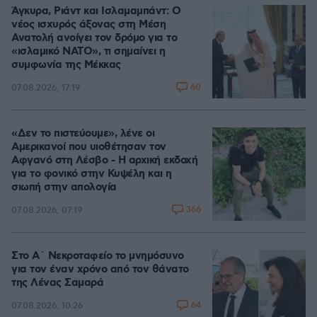
Άγκυρα, Ριάντ και Ισλαμαμπάντ: Ο
νέος ισχυρός άξονας στη Μέση
Ανατολή ανοίγει τον δρόμο για το
«ισλαμικό ΝΑΤΟ», τι σημαίνει η
συμφωνία της Μέκκας
60
07.08.2026, 17:19
«Δεν το πιστεύουμε», λένε οι
Αμερικανοί που υιοθέτησαν τον
Αφγανό στη Λέσβο - Η αρχική εκδοχή
για το φονικό στην Κυψέλη και η
σιωπή στην απολογία
366
07.08.2026, 07:19
Στο Α΄ Νεκροταφείο το μνημόσυνο
για τον έναν χρόνο από τον θάνατο
της Λένας Σαμαρά
64
07.08.2026, 10:26