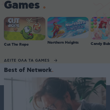
Games
Northern Heights
Candy Bub
Cut The Rope
ΔΕΙΤΕ ΟΛΑ ΤΑ GAMES
Best of Network