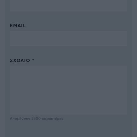
EMAIL
ΣΧΌΛΙΟ *
Απομένουν
2500
χαρακτήρες