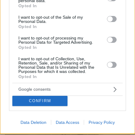
personal data.
grant or deny consent to Google and its third-party tags to
Opted In
12.01.2024, 12:41
use your data for below specified purposes in below Google
Το φιλί της Τζούλιας Νόβα με τον σύζυγό της και η
consent section.
I want to opt-out of the Sale of my
ανάρτησή της στο Instagram
Personal Data.
Opted In
Thema Insights
I want to opt-out of processing my
Personal Data for Targeted Advertising.
Opted In
I want to opt-out of Collection, Use,
Retention, Sale, and/or Sharing of my
Personal Data that Is Unrelated with the
Purposes for which it was collected.
Opted In
Google consents
CONFIRM
Data Deletion
Data Access
Privacy Policy