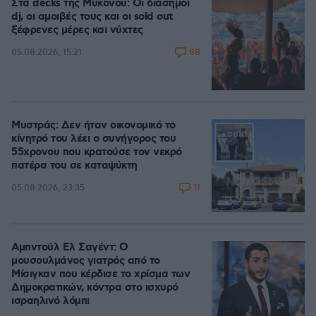
Στα decks της Μυκόνου: Οι διάσημοι
dj, οι αμοιβές τους και οι sold out
ξέφρενες μέρες και νύχτες
88
05.08.2026, 15:21
Μυστράς: Δεν ήταν οικονομικό το
κίνητρό του λέει ο συνήγορος του
55χρονου που κρατούσε τον νεκρό
πατέρα του σε καταψύκτη
11
05.08.2026, 23:35
Αμπντούλ Ελ Σαγέντ: Ο
μουσουλμάνος γιατρός από το
Μίσιγκαν που κέρδισε το χρίσμα των
Δημοκρατικών, κόντρα στο ισχυρό
ισραηλινό λόμπι