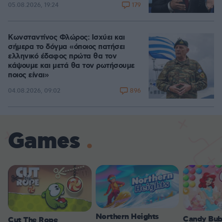
179
05.08.2026, 19:24
Κωνσταντίνος Φλώρος: Ισχύει και
σήμερα το δόγμα «όποιος πατήσει
ελληνικό έδαφος πρώτα θα τον
κάψουμε και μετά θα τον ρωτήσουμε
ποιος είναι»
896
04.08.2026, 09:02
Games
Northern Heights
Candy Bub
Cut The Rope