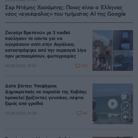
05.08.2026, 21:43
Σερ Ντέμης Χασάμπης: Ποιος είναι ο Έλληνας
νέος «εγκέφαλος» του τμήματος AI της Google
Ζευγάρι Βρετανών με 3 παιδιά
πούλησαν τα πάντα για να
αγοράσουν σπίτι στην Αιγιάλεια,
καταστράφηκε από την πυρκαγιά λίγο
πριν μετακομίσουν, φωτογραφίες
129
05.08.2026, 19:53
Δείτε βίντεο: Υποψήφιος
Δημοκρατικός σε παραλία της Χαβάης
προκαλεί βρίζοντας γυναίκες, πέφτει
ξερός από γροθιά
48
05.08.2026, 21:28
Loaded
:
100.00%