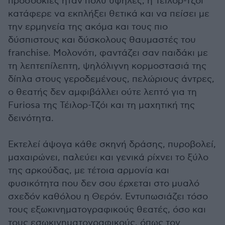
προσδοκίες ήταν πολύ υψηλές, η Τέιλορ-Τζόι
κατάφερε να εκπλήξει θετικά και να πείσει με
την ερμηνεία της ακόμα και τους πιο
δύσπιστους και δύσκολους θαυμαστές του
franchise. Μολονότι, φαντάζει σαν παιδάκι με
τη λεπτεπίλεπτη, ψηλόλιγνη κορμοστασιά της
δίπλα στους γεροδεμένους, πελώριους άντρες,
ο θεατής δεν αμφιβάλλει ούτε λεπτό για τη
Furiosa της Τέιλορ-Τζόι και τη μαχητική της
δεινότητα.
Εκτελεί άψογα κάθε σκηνή δράσης, πυροβολεί,
μαχαιρώνει, παλεύει και γενικά ρίχνει το ξύλο
της αρκούδας, με τέτοια αρμονία και
φυσικότητα που δεν σου έρχεται στο μυαλό
σχεδόν καθόλου η Θερόν. Εντυπωσιάζει τόσο
τους εξωκινηματογραφικούς θεατές, όσο και
τους εσωκινηματογραφικούς, όπως τον