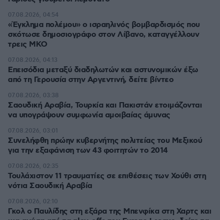
07.08.2026, 04:54
«Έγκλημα πολέμου» ο ισραηλινός βομβαρδισμός που
σκότωσε δημοσιογράφο στον Λίβανο, καταγγέλλουν
τρεις ΜΚΟ
07.08.2026, 04:13
Επεισόδια μεταξύ διαδηλωτών και αστυνομικών έξω
από τη Γερουσία στην Αργεντινή, δείτε βίντεο
07.08.2026, 03:38
Σαουδική Αραβία, Τουρκία και Πακιστάν ετοιμάζονται
να υπογράψουν συμφωνία αμοιβαίας άμυνας
07.08.2026, 03:01
Συνελήφθη πρώην κυβερνήτης πολιτείας του Μεξικού
για την εξαφάνιση των 43 φοιτητών το 2014
07.08.2026, 02:35
Τουλάχιστον 11 τραυματίες σε επιθέσεις των Χούθι στη
νότια Σαουδική Αραβία
07.08.2026, 02:10
Γκολ ο Παυλίδης στη εξάρα της Μπενφίκα στη Χαρτς και