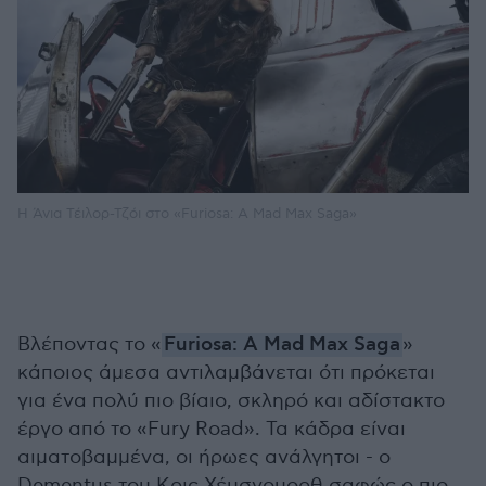
Η Άνια Τέιλορ-Τζόι στο «Furiosa: A Mad Max Saga»
Βλέποντας το «
Furiosa: A Mad Max Saga
»
κάποιος άμεσα αντιλαμβάνεται ότι πρόκεται
για ένα πολύ πιο βίαιο, σκληρό και αδίστακτο
έργο από το «Fury Road». Τα κάδρα είναι
αιματοβαμμένα, οι ήρωες ανάλγητοι - ο
Dementus του Κρις Χέμσγουορθ σαφώς ο πιο