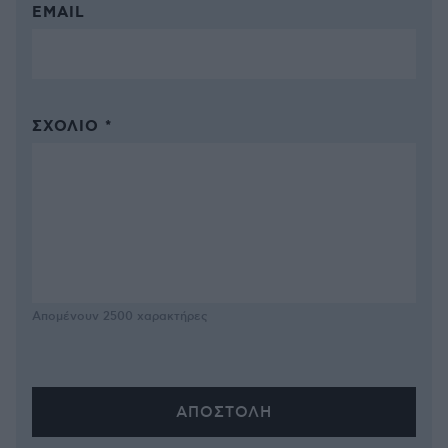
EMAIL
ΣΧΌΛΙΟ *
Απομένουν
2500
χαρακτήρες