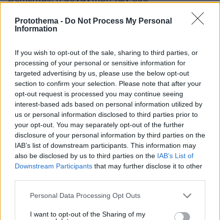
πρωταγωνιστών, αποτελεί το αποκορύφωμα της
Protothema -
Do Not Process My Personal
ταινίας. Αν και λίγο υπερβολικά μεγάλη σε
Information
μάκρος και αχρείαστα φλύαρη, γεννά το
βασικό ερώτημα: βρήκε την κάθαρση που
If you wish to opt-out of the sale, sharing to third parties, or
αναζητούσε η Furiosa;
processing of your personal or sensitive information for
targeted advertising by us, please use the below opt-out
section to confirm your selection. Please note that after your
Η Τέιλορ-Τζόι αποδίδει άριστα την
opt-out request is processed you may continue seeing
πανανθρώπινη ανάγκη της επιστροφής στο
interest-based ads based on personal information utilized by
σπίτι, το εγγενές ένστικτο του νόστου και τη
us or personal information disclosed to third parties prior to
your opt-out. You may separately opt-out of the further
βίαιη ζωώδη τροπή στην εκδίκηση και στη βία
disclosure of your personal information by third parties on the
ως αντιστάθμισμα στον πόνο. Συμπερασματικά,
IAB’s list of downstream participants. This information may
κάνει μια τρομερή δουλειά ως Furiosa. Στο
also be disclosed by us to third parties on the
IAB’s List of
τέλος, όμως, η σκέψη των περισσότερων είναι
Downstream Participants
that may further disclose it to other
third parties.
στη Θερόν, ακόμη και του Μίλερ, ο οποίος
βάζει εμβόλιμα στις mid-credit σκηνές
Please note that this website/app uses one or more Google
Personal Data Processing Opt Outs
αποσπάσματα από το «Fury Road». Ίσως, όλοι
services and may gather and store information including but
not limited to your visit or usage behaviour. You may click to
I want to opt-out of the Sharing of my
ξέρουμε, ακόμη και ο ίδιος, ότι τη μαγεία του