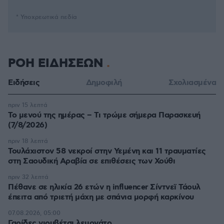
* Υποχρεωτικά πεδία
ΡΟΗ ΕΙΔΗΣΕΩΝ
Ειδήσεις
Δημοφιλή
Σχολιασμένα
πριν 15 λεπτά
Το μενού της ημέρας – Τι τρώμε σήμερα Παρασκευή
(7/8/2026)
πριν 18 λεπτά
Τουλάχιστον 58 νεκροί στην Υεμένη και 11 τραυματίες
στη Σαουδική Αραβία σε επιθέσεις των Χούθι
πριν 32 λεπτά
Πέθανε σε ηλικία 26 ετών η influencer Σίντνεϊ Τάουλ
έπειτα από τριετή μάχη με σπάνια μορφή καρκίνου
07.08.2026, 05:00
Γαρίδες γιουβέτσι λεμονάτο