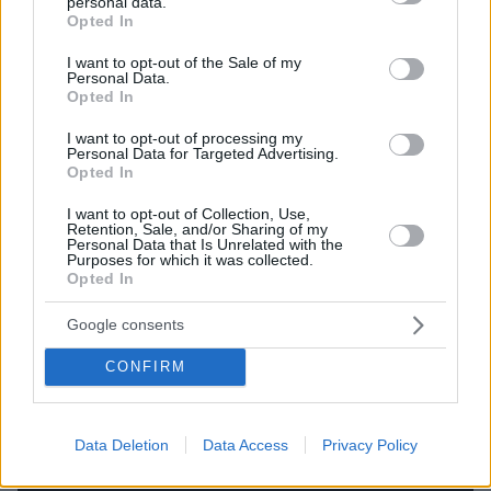
personal data.
grant or deny consent to Google and its third-party tags to
πρώτου δεν την αγγίζει τίποτα...
Opted In
use your data for below specified purposes in below Google
consent section.
I want to opt-out of the Sale of my
Personal Data.
Opted In
I want to opt-out of processing my
Personal Data for Targeted Advertising.
Opted In
I want to opt-out of Collection, Use,
Retention, Sale, and/or Sharing of my
Personal Data that Is Unrelated with the
Purposes for which it was collected.
Opted In
Google consents
CONFIRM
Data Deletion
Data Access
Privacy Policy