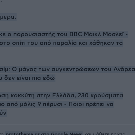
.
ήμερα:
κε ο παρουσιαστής του BBC Μάικλ Μόσλεϊ -
το σπίτι του από παραλία και χάθηκαν τα
σίμ: Ο μάγος των συγκεντρώσεων του Ανδρέ
 δεν είναι πια εδώ
ση κοκκύτη στην Ελλάδα, 230 κρούσματα
ο από μόλις 9 πέρυσι - Ποιοι πρέπει να
ύν
protothema.gr στο Google News
το
και μάθετε πρώτοι