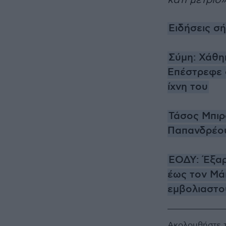
κάτι μέτριο»
Ειδήσεις σ
Σύμη: Χάθη
Επέστρεφε σ
ίχνη του
Τάσος Μπιρ
Παπανδρέου
ΕΟΔΥ: Έξαρ
έως τον Μάι
εμβολιαστο
Ακολουθήστε 