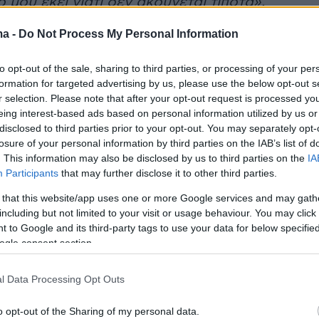
 μου εκεί γιατί δεν ακούγεται τίποτα».
ma -
Do Not Process My Personal Information
ντεο
yer(40599w16ki4e70hs, v-d1swuqg59izd)
to opt-out of the sale, sharing to third parties, or processing of your per
formation for targeted advertising by us, please use the below opt-out s
r selection. Please note that after your opt-out request is processed y
eing interest-based ads based on personal information utilized by us or
disclosed to third parties prior to your opt-out. You may separately opt-
α, ο τραγουδιστής θυμήθηκε τα παιδικά του
losure of your personal information by third parties on the IAB’s list of
ρω ποιος είμαι, είμαι πολύ σίγουρος για το
. This information may also be disclosed by us to third parties on the
IA
Participants
that may further disclose it to other third parties.
 μου έχει δώσει η φύση και ο Θεός. Οι γονείς
λωσαν να είμαι χαμηλών τόνων. Ας έρθει ο
 that this website/app uses one or more Google services and may gath
including but not limited to your visit or usage behaviour. You may click 
 παράσταση και θα καταλάβει ποιος είμαι. Πι
 to Google and its third-party tags to use your data for below specifi
ινα, πήγαινα σε πάρτι και έβγαζα πολλές
ogle consent section.
ς, ίσως ξοδευόμουν σε λάθος στιγμές. Αλλά
ναι μέρος της νεότητας. Από τον Μάριο ως
l Data Processing Opt Outs
ω την αγνότητα και τη ζωηράδα. Σαν μικρό
o opt-out of the Sharing of my personal data.