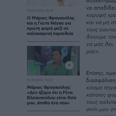
συγκεντρωμέ
να αποδίδει
09.05.2024, 06:45
κορυφή χρει
Ο Μάριος Φραγκούλης
και να μη σ
και η Γιώτα Νέγκα για
πρώτη φορά μαζί σε
τους εαυτού
καλοκαιρινή περιοδεία
δίνουμε τον
να μας δει
μας».
Επίσης, ομο
διασφάλιση 
03.10.2023, 16:22
κόσμο πηγα
Μάριος Φραγκούλης:
«Δεν ήξερα ότι η Ρένα
κάποιες φορ
Βλαχοπούλου είναι θεία
τους καλύτ
μου, έπαθα ένα σοκ»
σπίτι μου στ