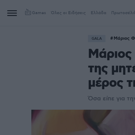
Games
Όλες οι Ειδήσεις
Ελλάδα
Πρωτοσέλι
Μάριος 
GALA
Μάριος
της μητ
μέρος τ
Όσα είπε για τη