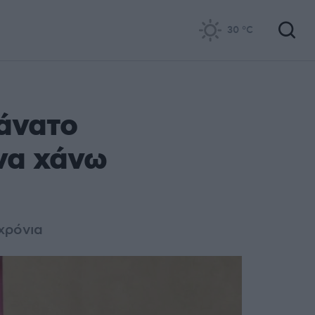
30
°C
άνατο
 να χάνω
 χρόνια