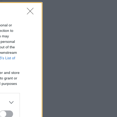
sonal or
ection to
ou may
 personal
out of the
 downstream
B’s List of
er and store
to grant or
ed purposes