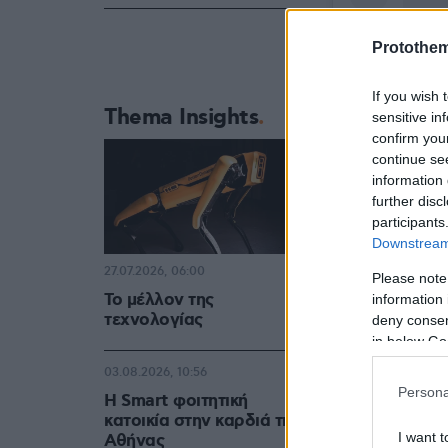
Protothe
If you wish 
Thema Insights
sensitive in
confirm you
continue se
information 
further disc
participants
Downstream 
27.07.2026, 06:00
Please note
Το μέλλον της
information 
τεχνολογίας
deny consent
in below Go
03.08.2026, 10:56
Persona
Η Smart φοιτητική
κατοικία στην καρδιά της
I want t
Αθήνας