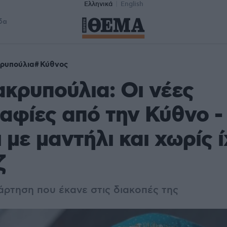
Ελληνικά
English
δα
ρυπούλια
Κύθνος
κρυπούλια: Οι νέες
φίες από την Κύθνο -
 με μαντήλι και χωρίς 
ζ
νάρτηση που έκανε στις διακοπές της