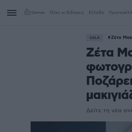
Games
Όλες οι Ειδήσεις
Ελλάδα
Πρωτοσέλι
Ζέτα Μακ
GALA
Ζέτα Μα
φωτογρα
Ποζάρει
μακιγιά
Δείτε τη νέα α