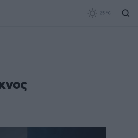
25
°C
ίχνος