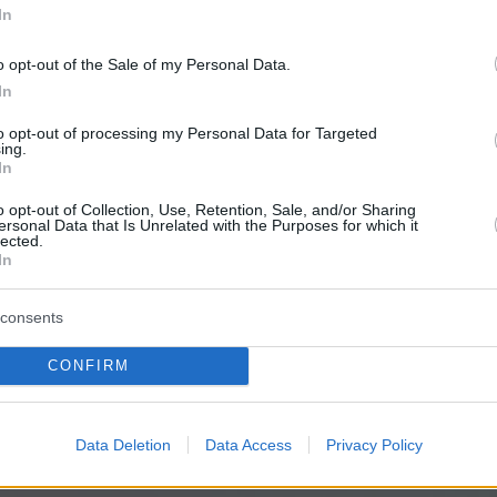
In
o opt-out of the Sale of my Personal Data.
In
A post shared by @zeta_makripoulia_official
to opt-out of processing my Personal Data for Targeted
ing.
In
o opt-out of Collection, Use, Retention, Sale, and/or Sharing
ersonal Data that Is Unrelated with the Purposes for which it
lected.
In
consents
CONFIRM
Data Deletion
Data Access
Privacy Policy