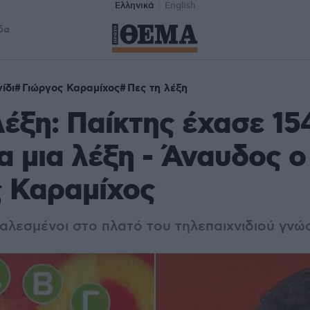
Ελληνικά
English
δα
ίδι
Γιώργος Καραμίχος
Πες τη λέξη
λέξη: Παίκτης έχασε 15
α μια λέξη - Άναυδος ο
ς Καραμίχος
αλεσμένοι στο πλατό του τηλεπαιχνιδιού γν