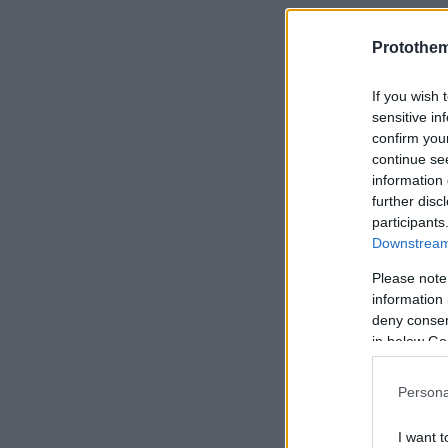
Protothe
If you wish 
Ειδήσεις σ
sensitive in
confirm you
continue se
Ξεκινούν τ
information 
ΓΕΛ οι Παν
further disc
participants
Downstream 
Ανάσα στην 
Please note
Airbnb ετοι
information 
deny consent
in below Go
Επιστολική
ασφαλισμέν
Persona
I want t