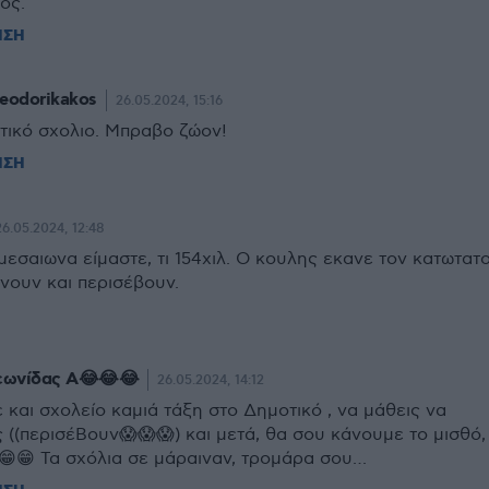
ος.
ΗΣΗ
heodorikakos
26.05.2024, 15:16
τικό σχολιο. Μπραβο ζώον!
ΗΣΗ
26.05.2024, 12:48
εσαιωνα είμαστε, τι 154χιλ. Ο κουλης εκανε τον κατωτατ
νουν και περισέβουν.
εωνίδας Α😂😂😂
26.05.2024, 14:12
 και σχολείο καμιά τάξη στο Δημοτικό , να μάθεις να
 ((περισέΒουν😱😱😱) και μετά, θα σου κάνουμε το μισθό,
😁😁 Τα σχόλια σε μάραιναν, τρομάρα σου…