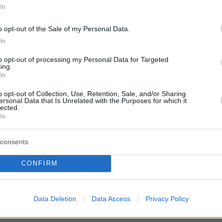
In
protothema.gr στο Google News
το
και μάθετε πρώτοι
o opt-out of the Sale of my Personal Data.
εις
In
Ειδήσεις
 τελευταίες
από την Ελλάδα και τον Κόσμο, τη
to opt-out of processing my Personal Data for Targeted
Protothema.gr
μβαίνουν, στο
ing.
In
ΙΑ
ΠΡΟΣΘΗΚΗ ΣΧΟΛΙΟΥ
o opt-out of Collection, Use, Retention, Sale, and/or Sharing
(17)
ersonal Data that Is Unrelated with the Purposes for which it
lected.
In
consents
51
CONFIRM
 ΕΧΑΣΕ 150.000€ όταν ποτέ δεν ήταν δικά του;
Data Deletion
Data Access
Privacy Policy
26.05.2024, 15:17