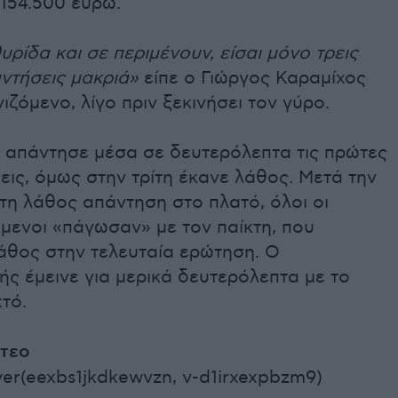
 154.500 ευρώ.
θυρίδα και σε περιμένουν, είσαι μόνο τρεις
ντήσεις μακριά»
είπε ο Γιώργος Καραμίχος
ιζόμενο, λίγο πριν ξεκινήσει τον γύρο.
 απάντησε μέσα σε δευτερόλεπτα τις πρώτες
ις, όμως στην τρίτη έκανε λάθος. Μετά την
 τη λάθος απάντηση στο πλατό, όλοι οι
μενοι «πάγωσαν» με τον παίκτη, που
άθος στην τελευταία ερώτηση. Ο
ς έμεινε για μερικά δευτερόλεπτα με το
τό.
ντεο
er(eexbs1jkdkewvzn, v-d1irxexpbzm9)