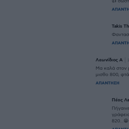
👍 σωστ
ΑΠΑΝΤ
Takis T
Φαντασ
ΑΠΑΝΤ
Λεωνίδιος Α
Μα καλά στον μ
μισθο 800, φτά
ΑΠΑΝΤΗΣΗ
Πέος Λ
Πήγαινε
γράφεις
820…😁