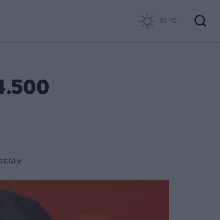
32
°C
4.500
ώσεων