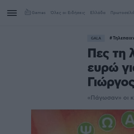
Games
Όλες οι Ειδήσεις
Ελλάδα
Πρωτοσέλι
Τηλεπαιχν
GALA
Πες τη 
ευρώ γι
Γιώργο
«Πάγωσαν» οι κ