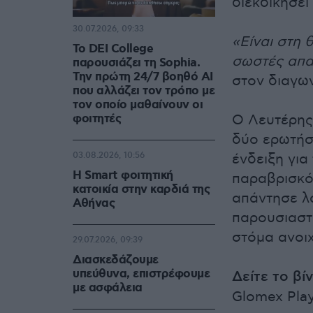
διεκδικήσει
30.07.2026, 09:33
«Είναι στη 
Το DEI College
σωστές απα
παρουσιάζει τη Sophia.
Την πρώτη 24/7 βοηθό AI
στον διαγων
που αλλάζει τον τρόπο με
τον οποίο μαθαίνουν οι
φοιτητές
Ο Λευτέρης
δύο ερωτήσε
03.08.2026, 10:56
ένδειξη για
Η Smart φοιτητική
παραβρισκό
κατοικία στην καρδιά της
απάντησε λ
Αθήνας
παρουσιαστή
στόμα ανοιχ
29.07.2026, 09:39
Διασκεδάζουμε
υπεύθυνα, επιστρέφουμε
Δείτε το βί
με ασφάλεια
Glomex Play