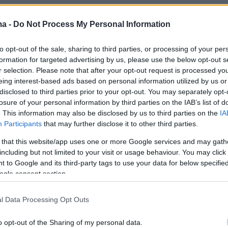
ma -
Do Not Process My Personal Information
to opt-out of the sale, sharing to third parties, or processing of your per
ήμερα:
formation for targeted advertising by us, please use the below opt-out s
r selection. Please note that after your opt-out request is processed y
eing interest-based ads based on personal information utilized by us or
ην Πέμπτη στα ΕΠΑΛ και την Παρασκευή στα
disclosed to third parties prior to your opt-out. You may separately opt-
ελλαδικές Εξετάσεις - Το πρόγραμμα
losure of your personal information by third parties on the IAB’s list of
. This information may also be disclosed by us to third parties on the
IA
Participants
that may further disclose it to other third parties.
αγορά κατοικίας - Νέες παρεμβάσεις για τα
 that this website/app uses one or more Google services and may gath
μάζει η κυβέρνηση
including but not limited to your visit or usage behaviour. You may click 
 to Google and its third-party tags to use your data for below specifi
ogle consent section.
 ψήφος: Λήγει η προθεσμία αποστολής του
ου ψηφοδελτίου για τις ευρωεκλογές
l Data Processing Opt Outs
o opt-out of the Sharing of my personal data.