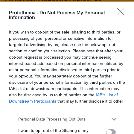
τραυματίστηκε κατά τη πρόσδεση πλοίου στο λιμάνι της
Ρόδου
Protothema -
Do Not Process My Personal
Information
πριν 14 λεπτά
Καλύτερη η εικόνα της φωτιάς στην Κολυμπάδα Σκύρου,
If you wish to opt-out of the sale, sharing to third parties, or
επιχειρούν μόνο επίγειες δυνάμεις
processing of your personal or sensitive information for
πριν 22 λεπτά
targeted advertising by us, please use the below opt-out
Διατάχθηκε ΕΔΕ για τους αστυνομικούς που
section to confirm your selection. Please note that after your
εμπλέκονται στην υπόθεση της 75χρονης στα Χανιά
opt-out request is processed you may continue seeing
interest-based ads based on personal information utilized by
πριν 23 λεπτά
us or personal information disclosed to third parties prior to
Νυχτερινή εργασία: Τι συμβαίνει στο σώμα όταν το
βιολογικό ρολόι απορρυθμίζεται
your opt-out. You may separately opt-out of the further
disclosure of your personal information by third parties on the
πριν 24 λεπτά
IAB’s list of downstream participants. This information may
5 κλασικά γλυκά και ποτά στα οποία επιστρέφουμε
also be disclosed by us to third parties on the
IAB’s List of
πάντα
Downstream Participants
that may further disclose it to other
third parties.
πριν 24 λεπτά
Η Ανδρομάχη φωτογραφίζεται στη θάλασσα, δείτε το
Please note that this website/app uses one or more Google
στιγμιότυπο
Personal Data Processing Opt Outs
services and may gather and store information including but
πριν 34 λεπτά
not limited to your visit or usage behaviour. You may click to
I want to opt-out of the Sharing of my