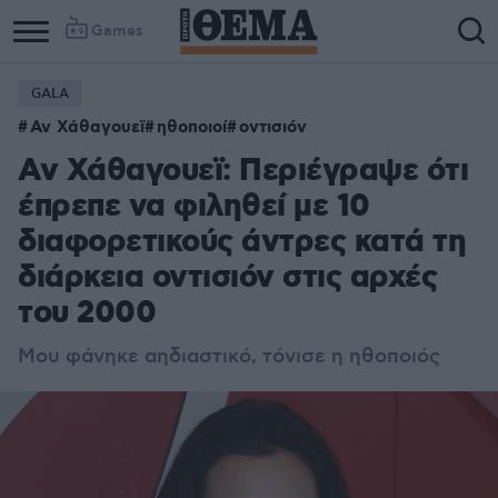
Games
GALA
Column
Column
Αν Χάθαγουεϊ
ηθοποιοί
οντισιόν
1
2
Αν Χάθαγουεϊ: Περιέγραψε ότι
έπρεπε να φιληθεί με 10
διαφορετικούς άντρες κατά τη
διάρκεια οντισιόν στις αρχές
του 2000
Μου φάνηκε αηδιαστικό, τόνισε η ηθοποιός