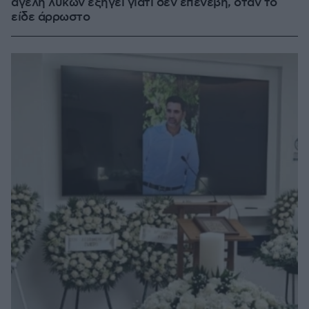
αγέλη λύκων εξηγεί γιατί δεν επενέβη, όταν το
είδε άρρωστο