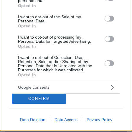
Ναύπακτος-Ορεινή Ναυπακτία: Ταξιδιωτικές
personal data.
grant or deny consent to Google and its third-party tags to
Opted In
σημειώσεις για ένα ταξίδι γεμάτο αυθεντικές εμπειρίες
use your data for below specified purposes in below Google
consent section.
πριν 40 λεπτά
I want to opt-out of the Sale of my
Personal Data.
Δύο συλλήψεις για τις φωτιές σε Σκύρο και Λακωνία:
Opted In
Βραχυκύκλωσε γεννήτρια 63χρονης, 71χρονος άναψε
ψησταριά
I want to opt-out of processing my
Personal Data for Targeted Advertising.
Opted In
ΔΕΙΤΕ ΟΛΕΣ ΤΙΣ ΕΙΔΗΣΕΙΣ
I want to opt-out of Collection, Use,
Retention, Sale, and/or Sharing of my
Personal Data that Is Unrelated with the
Purposes for which it was collected.
Opted In
ΤΑ ΠΙΟ ΔΗΜΟΦΙΛΗ
Google consents
CONFIRM
Data Deletion
Data Access
Privacy Policy