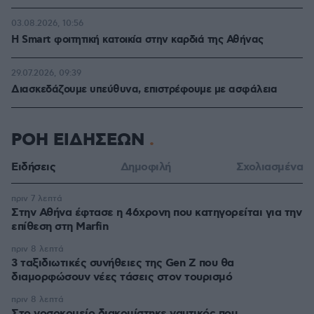
03.08.2026, 10:56
Η Smart φοιτητική κατοικία στην καρδιά της Αθήνας
29.07.2026, 09:39
Διασκεδάζουμε υπεύθυνα, επιστρέφουμε με ασφάλεια
ΡΟΗ ΕΙΔΗΣΕΩΝ
Ειδήσεις
Δημοφιλή
Σχολιασμένα
πριν 7 λεπτά
Στην Αθήνα έφτασε η 46χρονη που κατηγορείται για την
επίθεση στη Marfin
πριν 8 λεπτά
3 ταξιδιωτικές συνήθειες της Gen Z που θα
διαμορφώσουν νέες τάσεις στον τουρισμό
πριν 8 λεπτά
Στο νοσοκομείο διακομίστηκε ναυτικός που