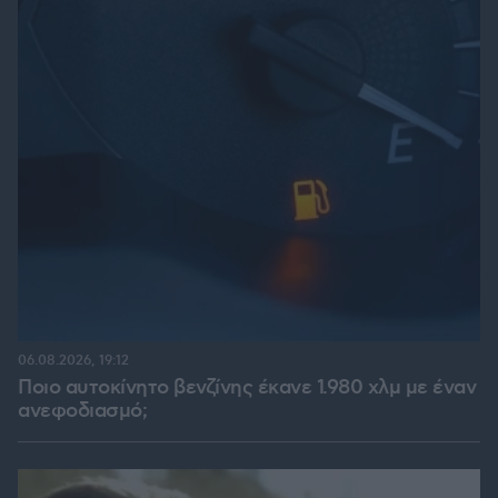
06.08.2026, 19:12
Ποιο αυτοκίνητο βενζίνης έκανε 1.980 χλμ με έναν
ανεφοδιασμό;