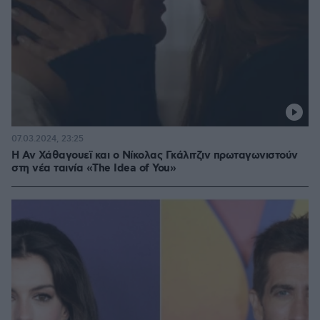
07.03.2024, 23:25
H Αν Χάθαγουεϊ και ο Νίκολας Γκάλιτζιν πρωταγωνιστούν
στη νέα ταινία «The Idea of You»