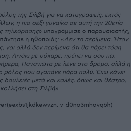
ρόλος της Σιλβή για να καταγραφείς, εκτός
λων, η πιο σέξι γυναίκα σε αυτή την 20ετία
ής τηλεόρασης
» υπογράμμισε ο παρουσιαστής,
πάντησε η ηθοποιός: «
Δεν το περίμενα. Ήταν
ς, ναι αλλά δεν περίμενα ότι θα πάρει τόση
ση. Λιγάκι με σόκαρε, πρέπει να σου πω.
σήμερα, Παναγιώτα με λένε στο δρόμο, αλλά η
 ο ρόλος που αγαπάνε πάρα πολύ. Έχω κάνει
 δουλειές μετά και καλές, όπως και θέατρο,
κολλήσει στη Σιλβή».
yer(eexbs1jkdkewvzn, v-d0no3mhovq6h)