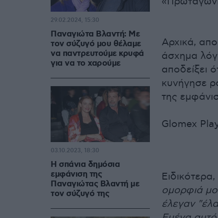
«Πρωταγωνι
29.02.2024, 15:30
Παναγιώτα Βλαντή: Με
Αρχικά, απο
τον σύζυγό μου θέλαμε
να παντρευτούμε κρυφά
άσχημα λόγ
για να το χαρούμε
αποδείξει ό
κυνήγησε ρ
της εμφάνισ
Glomex Play
03.10.2023, 18:30
Η σπάνια δημόσια
εμφάνιση της
Ειδικότερα,
Παναγιώτας Βλαντή με
ομορφιά μο
τον σύζυγό της
έλεγαν "έλα
Εμένα αυτό