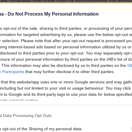
άδες, γιαγιάδες, στη σχολή, να κρύβω το
ma -
Do Not Process My Personal Information
ε φαρδιά ρούχα. Αισθανόμουν πολύ άσχημα,
νει να νιώσω άσχημα».
to opt-out of the sale, sharing to third parties, or processing of your per
formation for targeted advertising by us, please use the below opt-out s
 έγινε η αλλαγή και αποδέχτηκε πλέον την
r selection. Please note that after your opt-out request is processed y
eing interest-based ads based on personal information utilized by us or
ς, η Παναγιώτα Βλαντή ανέφερε:
disclosed to third parties prior to your opt-out. You may separately opt-
ηκα μετά τα "Μαύρα Μεσάνυχτα", ήμουν
losure of your personal information by third parties on the IAB’s list of
8-40… Έπρεπε να αποδείξουμε ότι είμαστε
. This information may also be disclosed by us to third parties on the
IA
Participants
that may further disclose it to other third parties.
δουλεύουμε, αλλά μας αρέσει να είμαστε και
ά τα ψέματα. Αλλά είναι διαβατήριο η ομορφι
 that this website/app uses one or more Google services and may gath
including but not limited to your visit or usage behaviour. You may click 
, γενικά στις δουλειές. Όταν εννοώ ομορφιά
 to Google and its third-party tags to use your data for below specifi
οώ με την αντικειμενική έννοια του όρου:
ogle consent section.
μα. [Εννοώ] ο καλοβαλμένος άνθρωπος, η
τά του, η φωτεινότητά του, είναι ένας
l Data Processing Opt Outs
 για μένα η ομορφιά».
o opt-out of the Sharing of my personal data.