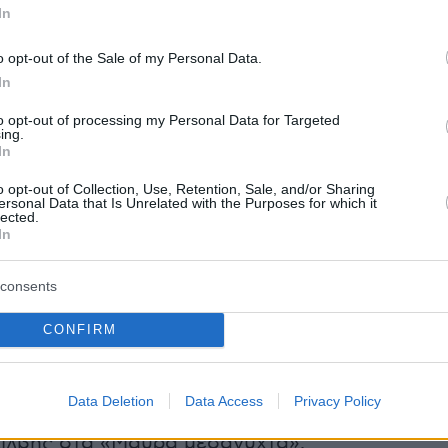
In
δεν είναι από μόνη της η ομορφιά, πρέπει να
ρο. Αλλιώς είναι πληκτική
», σχολίασε στη
o opt-out of the Sale of my Personal Data.
In
to opt-out of processing my Personal Data for Targeted
ing.
είο, η ηθοποιός μίλησε για τη σχέση της με
In
η όταν ήταν παιδί: «
Δεν είχα καλή σχέση με
o opt-out of Collection, Use, Retention, Sale, and/or Sharing
η, δεν ήμουν η "όμορφη του σχολείου". Η
ersonal Data that Is Unrelated with the Purposes for which it
lected.
ήταν η σταρ, εγώ ήμουν ένα ήσυχο παιδί και
In
. Ήσυχη, πολύ χαμηλών τόνων. Δεν με
ε, δεν είχα καλή σχέση με τον καθρέφτη και
consents
άρωνα».
CONFIRM
Data Deletion
Data Access
Privacy Policy
 αναφέρθηκε στο πώς επηρέασε τη ζωή της ο
Σιλβής στα «Μαύρα μεσάνυχτα».