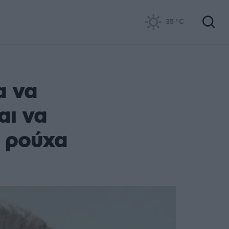
35
°C
α να
αι να
 ρούχα