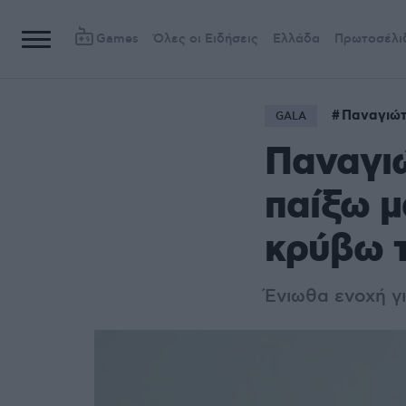
Games
Όλες οι Ειδήσεις
Ελλάδα
Πρωτοσέλι
Παναγιώτ
GALA
Παναγι
παίξω μ
κρύβω 
Ένιωθα ενοχή γι