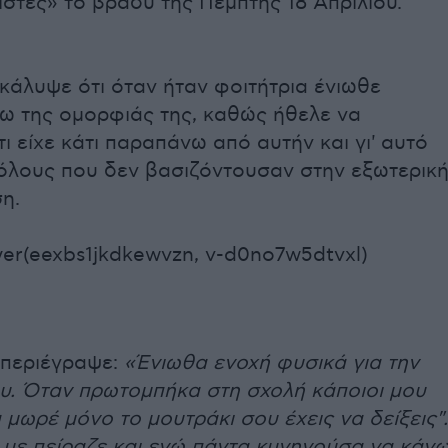
στές» το βράδυ της Πέμπτης 18 Απριλίου.
κάλυψε ότι όταν ήταν φοιτήτρια ένιωθε
ω της ομορφιάς της, καθώς ήθελε να
τι είχε κάτι παραπάνω από αυτήν και γι' αυτό
όλους που δεν βασιζόντουσαν στην εξωτερικ
η.
er(eexbs1jkdkewvzn, v-d0no7w5dtvxl)
 περιέγραψε:
«Ένιωθα ενοχή φυσικά για την
υ. Όταν πρωτομπήκα στη σχολή κάποιοι μου
 μωρέ μόνο το μουτράκι σου έχεις να δείξεις".
 με πείραζε και εγώ πάντα κυνηγούσα να κάν