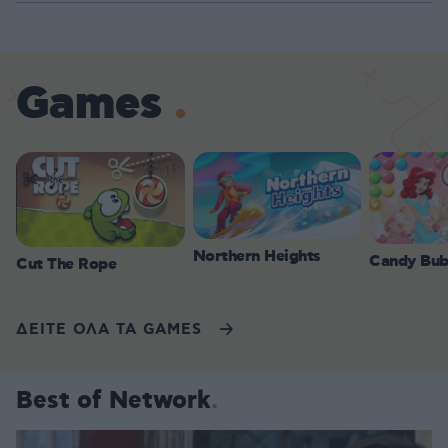
Games
Northern Heights
Candy Bub
Cut The Rope
ΔΕΙΤΕ ΟΛΑ ΤΑ GAMES
Best of Network