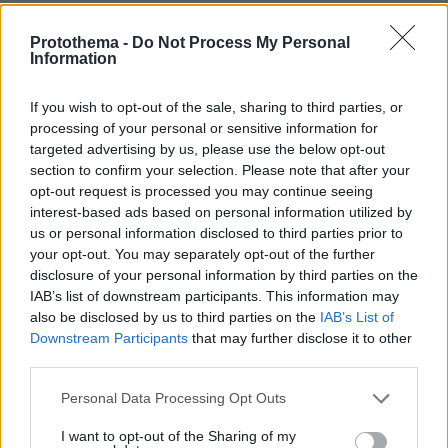
ΤΑ ΠΙΟ ΔΗΜΟΦΙΛΗ
Protothema -
Do Not Process My Personal
Information
If you wish to opt-out of the sale, sharing to third parties, or
processing of your personal or sensitive information for
targeted advertising by us, please use the below opt-out
section to confirm your selection. Please note that after your
opt-out request is processed you may continue seeing
interest-based ads based on personal information utilized by
us or personal information disclosed to third parties prior to
your opt-out. You may separately opt-out of the further
disclosure of your personal information by third parties on the
IAB’s list of downstream participants. This information may
also be disclosed by us to third parties on the
IAB’s List of
Downstream Participants
that may further disclose it to other
third parties.
Please note that this website/app uses one or more Google
Personal Data Processing Opt Outs
services and may gather and store information including but
not limited to your visit or usage behaviour. You may click to
I want to opt-out of the Sharing of my