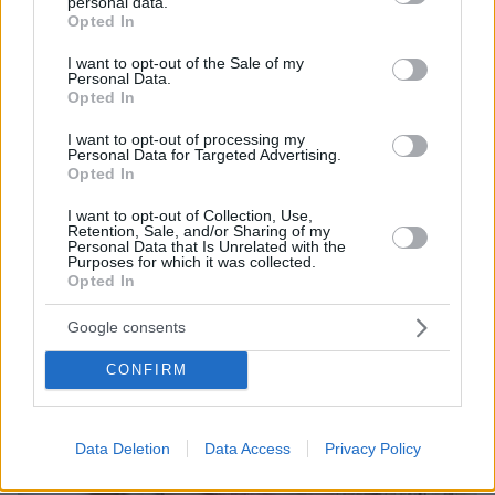
personal data.
grant or deny consent to Google and its third-party tags to
Loaded
:
Opted In
100.00%
πριν μία ώρα
use your data for below specified purposes in below Google
Η Κολομβία κηρύχθηκε σε κατάσταση «εθνικής
consent section.
I want to opt-out of the Sale of my
καταστροφής» μετά τον σεισμό των 7,4 Ρίχτερ:
Personal Data.
Opted In
Πάνω από 110 νεκροί, ανάμεσά τους και παιδιά,
έρευνες για εγκλωβισμένους
I want to opt-out of processing my
Personal Data for Targeted Advertising.
Opted In
I want to opt-out of Collection, Use,
Retention, Sale, and/or Sharing of my
Personal Data that Is Unrelated with the
Purposes for which it was collected.
Opted In
Google consents
CONFIRM
Data Deletion
Data Access
Privacy Policy