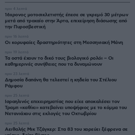
πριν 4 λεπτά
16χρονος μοτοσικλετιστής έπεσε σε γκρεμό 30 μέτρων
μετά από τροχαίο στην Άρτα, επιχείρηση διάσωσης από
την Πυροσβεστική
πριν 16 λεπτά
Οι κορυφαίες δραστηριότητες στη Μεσσηνιακή Μάνη
πριν 19 λεπτά
Τα οστά έχουν το δικό τους βιολογικό ρολόι – Οι
καθημερινές συνήθειες που τα δυναμώνουν
πριν 23 λεπτά
Δημοσία δαπάνη θα τελεστεί η κηδεία του Στέλιου
Ράμφου
πριν 25 λεπτά
Ισραηλινός επιχειρηματίας που είχε αποκαλέσει τον
Τραμπ «καθίκι» κατεβαίνει υποψήφιος με το κόμμα του
Νετανιάχου στις εκλογές του Οκτωβρίου
πριν 25 λεπτά
Αειθαλής Μικ Τζάγκερ: Στα 83 του χορεύει ξέφρενα σε