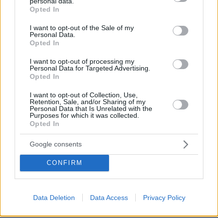
πριν 32 λεπτά
personal data.
grant or deny consent to Google and its third-party tags to
Η Μάντσεστερ Σίτι τα βρήκε με τη Λιλ στα 135
Opted In
use your data for below specified purposes in below Google
εκατομμύρια ευρώ και αποκτά τον 19χρονο Αγιούμπ
consent section.
I want to opt-out of the Sale of my
Μπουαντί
Personal Data.
Opted In
πριν 35 λεπτά
Λίβερπουλ: Πρόταση 115 εκατ. ευρώ στην Παρί για τον
I want to opt-out of processing my
Μπαρκολά, ζητούν 150 οι πρωταθλητές Ευρώπης
Personal Data for Targeted Advertising.
Opted In
πριν 35 λεπτά
3 αξεσουάρ του μπάνιου που δεν πρέπει να
I want to opt-out of Collection, Use,
μοιραζόμαστε με ξένους
Retention, Sale, and/or Sharing of my
Personal Data that Is Unrelated with the
Purposes for which it was collected.
πριν 38 λεπτά
Opted In
Εφετείο έκρινε παράνομη την κατασκευή της νέας
αίθουσας χορού του Τραμπ στον Λευκό Οίκο
Google consents
ΔΕΙΤΕ ΟΛΕΣ ΤΙΣ ΕΙΔΗΣΕΙΣ
CONFIRM
Data Deletion
Data Access
Privacy Policy
ΤΑ ΠΙΟ ΔΗΜΟΦΙΛΗ