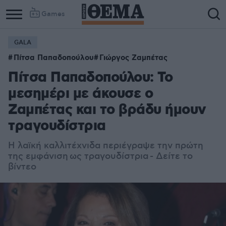
Games
GALA
Column
Column
Πίτσα Παπαδοπούλου
Γιώργος Ζαμπέτας
1
2
Πίτσα Παπαδοπούλου: Το
μεσημέρι με άκουσε ο
Ζαμπέτας και το βράδυ ήμουν
τραγουδίστρια
Η λαϊκή καλλιτέχνιδα περιέγραψε την πρώτη
της εμφάνιση ως τραγουδίστρια - Δείτε το
βίντεο