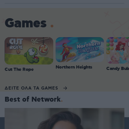
Games
Northern Heights
Candy Bub
Cut The Rope
ΔΕΙΤΕ ΟΛΑ ΤΑ GAMES
Best of Network