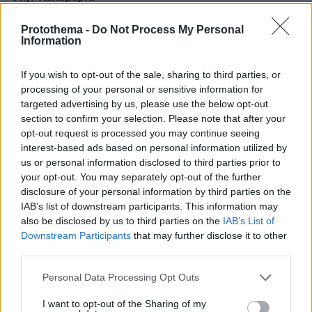
πριν 10 λεπτά
Protothema -
Do Not Process My Personal
«Πόσα θέλεις για το κορίτσι;»: Τουρίστας στην Κρήτη
Information
ζητά... τιμή για ανήλικη που κάθεται αμέριμνη, τι
καταγγέλλει ο ιδιοκτήτης επιχείρησης
If you wish to opt-out of the sale, sharing to third parties, or
πριν 15 λεπτά
processing of your personal or sensitive information for
Βανδάλισαν εκκλησάκι στον Σαρωνικό, προκάλεσαν
targeted advertising by us, please use the below opt-out
ζημιές και στο Ιερό, δείτε φωτογραφίες
section to confirm your selection. Please note that after your
opt-out request is processed you may continue seeing
πριν 18 λεπτά
Μίλτος Μητσιάς: Ο γιος του ερμηνευτή, Μανώλη
interest-based ads based on personal information utilized by
Μητσιά, γράφει για τη Σύρο, τον τόπο-ησυχαστήριο της
us or personal information disclosed to third parties prior to
οικογένειας
your opt-out. You may separately opt-out of the further
disclosure of your personal information by third parties on the
πριν 19 λεπτά
IAB’s list of downstream participants. This information may
Η Μαρίνα Βερνίκου έπιασε λαγοκέφαλο: Δεν υπάρχει
also be disclosed by us to third parties on the
IAB’s List of
κανένας λόγος να φοβόμαστε ή να αποφεύγουμε τη
Downstream Participants
that may further disclose it to other
θάλασσα, λέει
third parties.
πριν 32 λεπτά
Please note that this website/app uses one or more Google
Πώς θα καταλάβετε αν ασκείτε παθητική επιθετικότητα
Personal Data Processing Opt Outs
στη σχέση σας
services and may gather and store information including but
not limited to your visit or usage behaviour. You may click to
I want to opt-out of the Sharing of my