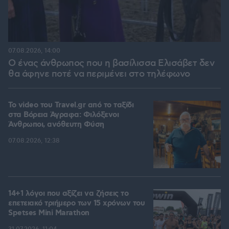
07.08.2026, 14:00
Ο ένας άνθρωπος που η βασίλισσα Ελισάβετ δεν
θα άφηνε ποτέ να περιμένει στο τηλέφωνο
To video του Travel.gr από το ταξίδι
στα Βόρεια Άγραφα: Φιλόξενοι
Άνθρωποι, ανόθευτη Φύση
07.08.2026, 12:38
14+1 λόγοι που αξίζει να ζήσεις το
επετειακό τριήμερο των 15 χρόνων του
Spetses Mini Marathon